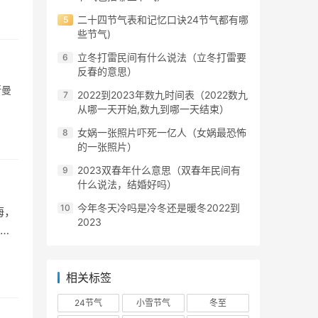
二十四节气表和记忆口诀24节气都有哪
些节气)
立冬打雷民间有什么说法（立冬打雷要
反春的意思）
斯曼
2022到2023年数九时间表（2022数九
从哪一天开始,数九到哪一天结束）
女娲一张照片吓死一亿人（女娲最恐怖
的一张照片）
2023双春年什么意思（双春年民间有
什么说法，结婚好吗）
今年冬天冷吗是冷冬还是暖冬2022到
海，
2023
北
相关标签
24节气
小雪节气
冬至