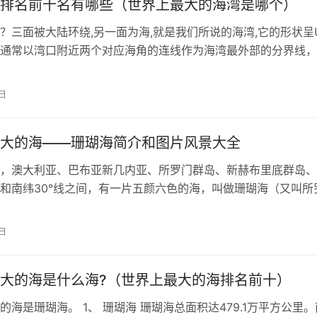
排名前十名有哪些（世界上最大的海湾是哪个）
？三面被大陆环绕,另一面为海,就是我们所说的海湾,它的形状呈
通常以湾口附近两个对应海角的连线作为海湾最外部的分界线，
海湾是孟加拉湾。我国海湾无一…
1日
大的海——珊瑚海简介和图片风景大全
，澳大利亚、巴布亚新几内亚、所罗门群岛、新赫布里底群岛、
和南纬30°线之间，有一片五颜六色的海，叫做珊瑚海（又叫所
珊瑚海北接所罗门海，南接塔斯曼海…
1日
大的海是什么海?（世界上最大的海排名前十）
的海是珊瑚海。 1、 珊瑚海 珊瑚海总面积达479.1万平方公里。