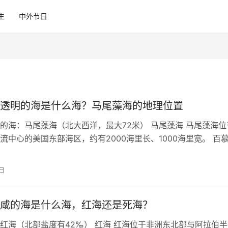
生
中外节日
透明的海是什么海？马尾藻海的地理位置
的海：马尾藻海（北大西洋，最大72米） 马尾藻海 马尾藻海位
流中心的美国东部海区，约有2000海里长、1000海里宽。 百
是马尾藻海的一部分,海…
1日
咸的海是什么海，红海还是死海？
红海（北部盐度有42‰） 红海 红海位于非洲东北部与阿拉伯半