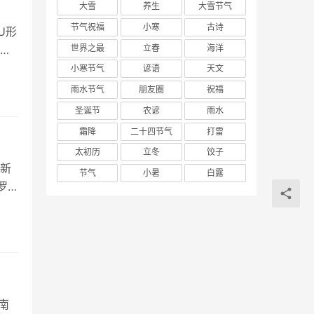
大雪
养生
大雪节气
节气祝福
小寒
古诗
U形
世界之最
立春
海洋
世
小寒节气
谚语
天文
雨水节气
朋友圈
祝福
圣诞节
农谚
雨水
霜降
二十四节气
打雷
太初历
立冬
饺子
新
节气
小暑
白露
罗
南