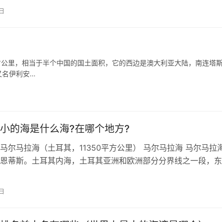
西南至雅浦岛附近。 &#822…
1日
平方公里，相当于半个中国的国土面积，它的西边是澳大利亚大陆，南连塔
又名伊利安…
小的海是什么海?在哪个地方?
马尔马拉海（土耳其，11350平方公里） 马尔马拉海 马尔马拉
恩蒂斯。土耳其内海，土耳其亚洲和欧洲部分分界线之一段，东
斯海峡与黑海沟通，西南经达…
1日