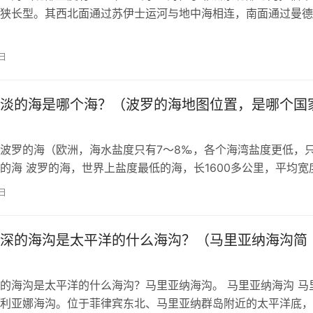
狭长型。其西北面通过苏伊士运河与地中海相连，南面通过曼德
相连。是盐度最高的海，是世界重…
1日
淡的海是哪个海？（波罗的海地图位置，是哪个国
波罗的海（欧洲，海水盐度只有7～8‰，各个海湾盐度更低，
罗的海 波罗的海，世界上盐度最低的海，长1600多公里，平均宽
，面积42万平方公里，总贮…
1日
深的海沟是太平洋的什么海沟？（马里亚纳海沟简
的海沟是太平洋的什么海沟？马里亚纳海沟。 马里亚纳海沟 马
利亚娜海沟。位于菲律宾东北、马里亚纳群岛附近的太平洋底，