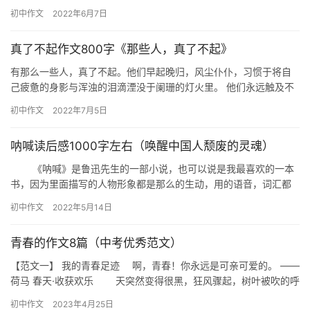
如此平凡的花儿，它的香气为何可以使人那样舒畅？ 而此刻，楼下
初中作文
2022年6月7日
传来…
真了不起作文800字《那些人，真了不起》
有那么一些人，真了不起。他们早起晚归，风尘仆仆，习惯于将自
己疲惫的身影与浑浊的泪滴湮没于阑珊的灯火里。 他们永远触及不
到温暖惬意的阳光，只能与一地清寒的月光相伴，摩挲着自己苍老
初中作文
2022年7月5日
褶皱…
呐喊读后感1000字左右（唤醒中国人颓废的灵魂）
《呐喊》是鲁迅先生的一部小说，也可以说是我最喜欢的一本
书，因为里面描写的人物形象都是那么的生动，用的语音，词汇都
很形象。同时，我也很敬佩鲁迅先生那为国为民的做法，放弃去日
初中作文
2022年5月14日
本留…
青春的作文8篇（中考优秀范文）
【范文一】 我的青春足迹 啊，青春！你永远是可亲可爱的。 ——
荷马 春天·收获欢乐 天突然变得很黑，狂风骤起，树叶被吹的呼
啦啦响。这是娇气的春娃娃生气的征兆。教室里的我们却显…
初中作文
2023年4月25日