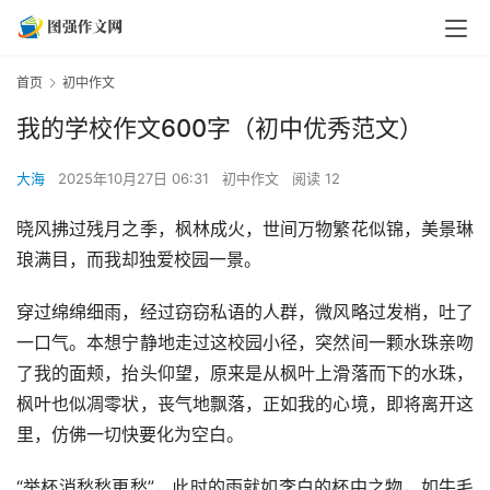
首页
初中作文
我的学校作文600字（初中优秀范文）
大海
2025年10月27日 06:31
初中作文
阅读 12
晓风拂过残月之季，枫林成火，世间万物繁花似锦，美景琳
琅满目，而我却独爱校园一景。
穿过绵绵细雨，经过窃窃私语的人群，微风略过发梢，吐了
一口气。本想宁静地走过这校园小径，突然间一颗水珠亲吻
了我的面颊，抬头仰望，原来是从枫叶上滑落而下的水珠，
枫叶也似凋零状，丧气地飘落，正如我的心境，即将离开这
里，仿佛一切快要化为空白。
“举杯消愁愁更愁”，此时的雨就如李白的杯中之物，如牛毛