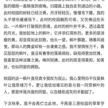
般的细雨一直随我到夜晚。归寝路上独自走到湖边的小路，
此时校园的树枝已经泛黄，月牙轻轻压，慢慢弯下腰，我的
头不禁也缓缓低下，此时的校园触而可得，又仿佛远在天
边。一片枫叶打破我的思绪，此时的树叶并不多，透过晶莹
的月光，我拾起地上的枫叶，它并非红得热烈，更多的是消
瘦的黄，却显得如此别致，抬头一望，枫叶飘散，随着风摇
曳，那动人的舞姿却有一丝凄美之感。我不禁惆怅万千，看
见层层的枫叶，虽没有春季的落英缤纷，缺陷得更加优雅，
我喜爱这种淡雅之美。晚风轻拂，此时的雨变得柔和，如青
丝，也似同窗的拥抱。
校园的这一枫叶直径真令我叹为观止。我心里明白不仅是枫
叶让我思绪万千，更让我倍加难忘的是与我一同赏枫叶的
人，那是伴我共度的同窗，以及蜡炬成灰的辛勤园丁。
下次秋季，我不会再伫立此地，不再是三原校园的莘莘学