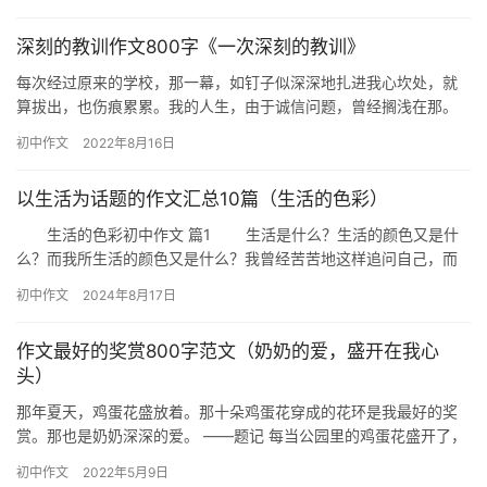
深刻的教训作文800字《一次深刻的教训》
每次经过原来的学校，那一幕，如钉子似深深地扎进我心坎处，就
算拔出，也伤痕累累。我的人生，由于诚信问题，曾经搁浅在那。
那天中午，我和往常一样回校上课，但做出了意想不到的事情。当
初中作文
2022年8月16日
我经…
以生活为话题的作文汇总10篇（生活的色彩）
生活的色彩初中作文 篇1 生活是什么？生活的颜色又是什
么？而我所生活的颜色又是什么？我曾经苦苦地这样追问自己，而
自己留下的却是一脸茫然。 颜色让我们的世界变得多姿多彩，
初中作文
2024年8月17日
…
作文最好的奖赏800字范文（奶奶的爱，盛开在我心
头）
那年夏天，鸡蛋花盛放着。那十朵鸡蛋花穿成的花环是我最好的奖
赏。那也是奶奶深深的爱。 ——题记 每当公园里的鸡蛋花盛开了，
那淡淡的清香进入我鼻腔时，我就不禁地想起那年夏天…… 那是一…
初中作文
2022年5月9日