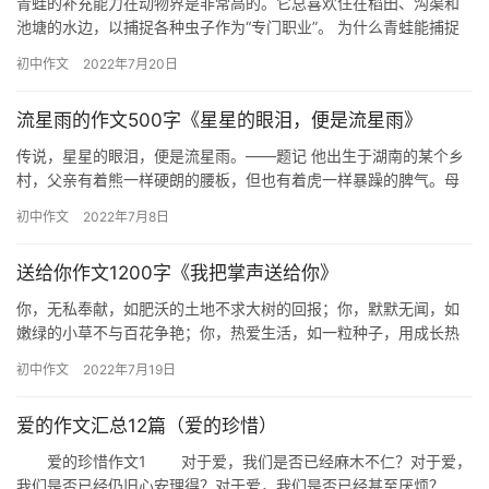
青蛙的补充能力在动物界是非常高的。它总喜欢住在稻田、沟渠和
池塘的水边，以捕捉各种虫子作为“专门职业”。 为什么青蛙能捕捉
这么多害虫呢？ 这引起了我的兴趣，我抓了只大青蛙仔细观察。
初中作文
2022年7月20日
终…
流星雨的作文500字《星星的眼泪，便是流星雨》
传说，星星的眼泪，便是流星雨。——题记 他出生于湖南的某个乡
村，父亲有着熊一样硬朗的腰板，但也有着虎一样暴躁的脾气。母
亲在劳动上丝毫不让村里任何一个男人，但也有任何村妇都不会少
初中作文
2022年7月8日
的小…
送给你作文1200字《我把掌声送给你》
你，无私奉献，如肥沃的土地不求大树的回报；你，默默无闻，如
嫩绿的小草不与百花争艳；你，热爱生活，如一粒种子，用成长热
爱温暖它的阳光。今天，我把掌声送给你，感谢你…… ——我把掌
初中作文
2022年7月19日
声送…
爱的作文汇总12篇（爱的珍惜）
爱的珍惜作文1 对于爱，我们是否已经麻木不仁？对于爱，
我们是否已经仍旧心安理得？对于爱，我们是否已经甚至厌烦？