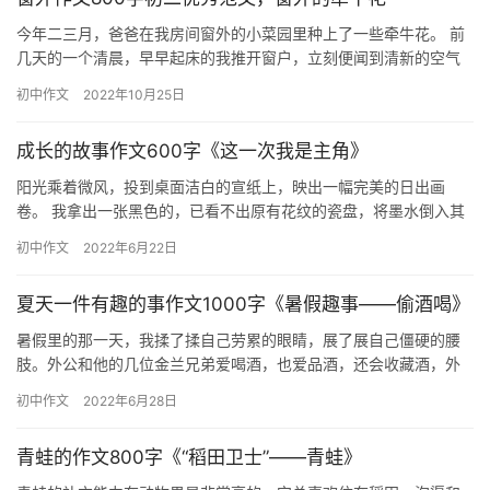
今年二三月，爸爸在我房间窗外的小菜园里种上了一些牵牛花。 前
几天的一个清晨，早早起床的我推开窗户，立刻便闻到清新的空气
中飘溢着一股沁人心脾的幽香。朦胧中，几朵粉红色的花儿向我眼
初中作文
2022年10月25日
前飞…
成长的故事作文600字《这一次我是主角》
阳光乘着微风，投到桌面洁白的宣纸上，映出一幅完美的日出画
卷。 我拿出一张黑色的，已看不出原有花纹的瓷盘，将墨水倒入其
中，看墨水静静流淌，看墨香四溢，闻着墨香，恍惚间，回到几天
初中作文
2022年6月22日
前。 …
夏天一件有趣的事作文1000字《暑假趣事——偷酒喝》
暑假里的那一天，我揉了揉自己劳累的眼睛，展了展自己僵硬的腰
肢。外公和他的几位金兰兄弟爱喝酒，也爱品酒，还会收藏酒，外
公一见他的兄弟来了，连忙毫不吝啬地拿出珍藏的白酒，与他们分
初中作文
2022年6月28日
享。 …
青蛙的作文800字《“稻田卫士”——青蛙》