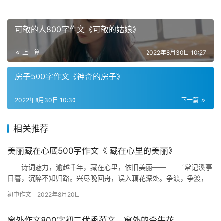
可敬的人800字作文《可敬的姑娘》
上一篇
2022年8月30日 10:27
房子500字作文《神奇的房子》
2022年8月30日 10:30
下一篇
相关推荐
美丽藏在心底500字作文《 藏在心里的美丽》
诗词魅力，逾越千年，藏在心里，依旧美丽—— “常记溪亭
日暮，沉醉不知归路。兴尽晚回舟，误入藕花深处。争渡，争渡，
惊起一滩鸥鹭。”易安在那个晴朗的夏日午后，在那个叫溪亭的地
初中作文
2022年8月20日
方…
窗外作文800字初二优秀范文，窗外的牵牛花