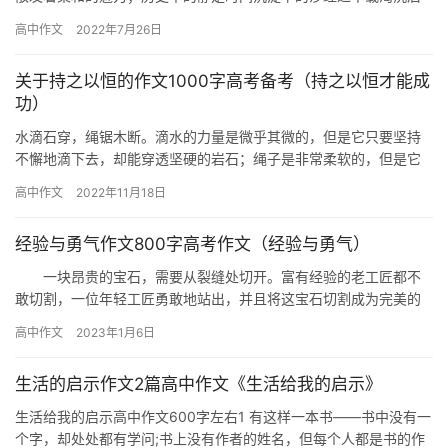
始现的金。 梨花香，愁断肠，千杯酒，解思量。谁言道：借酒
高中作文
2022年7月26日
浇愁…
关于持之以恒的作文1000字高考备考（持之以恒才能成
功）
水滴石穿，绳锯木断。滴水的力量是微乎其微的，但是它只要坚持
不懈地滴下去，却能穿透坚硬的岩石；绳子是非常柔软的，但是它
只要持之以恒地锯下去，就能把木头锯断。一个人要想取得事业的
高中作文
2022年11月18日
成功，…
经验与勇气作文800字高考作文（经验与勇气）
一块昂贵的宝石，需要从裂缝处切开。富有经验的老工匠都不
敢切割，一位年轻工匠勇敢地站出，并且将这宝石切割成为完美的
两块。 经验与勇气，哪一项更重要？ 首先想到，现在不少
高中作文
2023年1月6日
招…
生活的启示作文2篇高中作文《生活给我的启示》
生活给我的启示高中作文600字左右1 有这样一本书——书中没有一
个字，却处处都有学问;书上没有作者的姓名，但每个人都是书的作