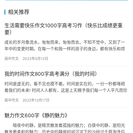
相关推荐
生活需要快乐作文1000字高考习作（快乐比成绩更重
要）
成长的岁月像流水，匆匆而来，匆匆而去。不知不觉中，又到了一
年中的变更时期。在每一个和我一样的孩子的身边，都有快乐和烦
恼灌溉着我们的成长。 快乐与烦恼永远是两个不离不弃的灵魂，它
高中作文
2023年5月13日
们互…
我的时间作文800字高考满分（我的时间）
时间是虚无的，看不见也摸不着。时间是实在的，一分一秒都堆砌
着我们的未来! 时间人人都有，这是上天赐予我们每一个人平凡而珍
贵的礼物。然而每个人拥有的时间又是各不相同的。无论是它的长
高中作文
2022年12月17日
短…
魅力作文600字《静的魅力》
暗夜中的静，是精灵散发着孤独的魅力；白昼中的静，是阳光
散发着柔和的魅力；历史中的静是时间沉淀下的沙经过千载淘洗后