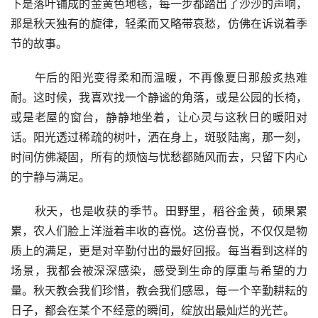
下是落叶铺成的金黄色地毯，每一步都踏出了沙沙的声响，
那是秋天独有的旋律，轻柔而又略带哀愁，仿佛在诉说着季
节的故事。
　　午后的阳光变得柔和而温暖，不再像夏日那般炙热难
耐。这时候，我喜欢找一个静谧的角落，或是公园的长椅，
或是老屋的窗台，静静地坐着，让心灵与这秋日的暖阳对
话。阳光透过稀疏的树叶，洒在身上，斑驳陆离，那一刻，
时间仿佛凝固，所有的烦恼与忧愁都随风而去，只留下内心
的宁静与满足。
　　秋天，也是收获的季节。田野里，稻谷金黄，硕果累
累，农人们脸上洋溢着丰收的喜悦。这份喜悦，不仅仅是物
质上的满足，更是对辛勤付出的最好回报。每当看到这样的
场景，我都会被深深感染，感受到生命的厚重与希望的力
量。秋天教会我们珍惜，教会我们感恩，每一个辛勤耕耘的
日子，都会在某个不经意的瞬间，绽放出最灿烂的光芒。