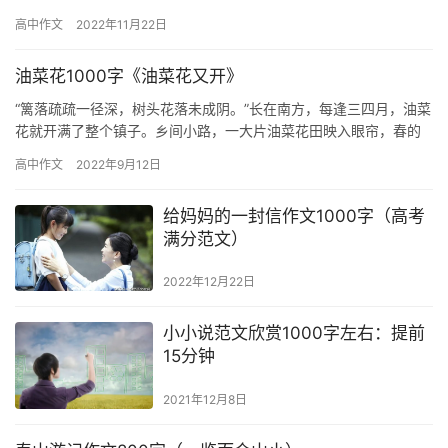
者。这本书叫生活，善读这本书的人，不仅会从中有所发现，得…
高中作文
2022年11月22日
油菜花1000字《油菜花又开》
“篱落疏疏一径深，树头花落未成阴。”长在南方，每逢三四月，油菜
花就开满了整个镇子。乡间小路，一大片油菜花田映入眼帘，春的
气息涌来。 老家屋子的西边，也是大片的油菜花地。那微风梳落
高中作文
2022年9月12日
了…
给妈妈的一封信作文1000字（高考
满分范文）
2022年12月22日
小小说范文欣赏1000字左右：提前
15分钟
2021年12月8日