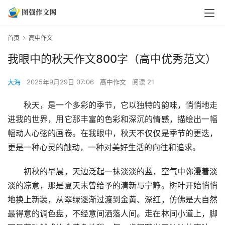
首页
高中作文
我眼中的秋天作文800字（高中优秀范文）
大海
2025年9月29日 07:06
高中作文
阅读 21
　　秋天，是一个多彩的季节，它以独特的韵味，悄悄地走
进我的世界，用它那丰富的色彩和深沉的情感，描绘出一幅
幅动人心弦的画卷。在我眼中，秋天不仅仅是季节的更迭，
更是一种心灵的触动，一种对美好生活的向往和追求。
　　初秋的早晨，天边泛起一抹淡淡的蓝，空气中弥漫着淡
淡的凉意，那是夏天未曾给予的清新与宁静。树叶开始悄悄
地换上新装，从翠绿逐渐过渡到金黄、深红，仿佛是大自然
最得意的调色盘，不经意间洒落人间。走在林间小道上，脚