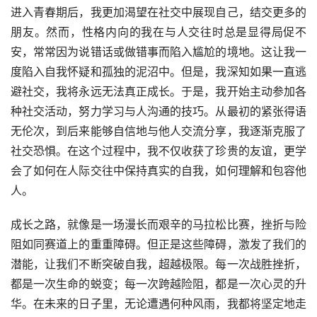
进入青春期后，我更加渴望在社交中展现自己，结交更多的
朋友。然而，性格内向的我在与人交往时总是显得局促不
安，常常因为说错话或做错事而陷入尴尬的境地。这让我一
度陷入自我怀疑和孤独的泥沼中。但是，我深知如果一直逃
避社交，我将永远无法真正成长。于是，我开始主动参加各
种社交活动，努力学习与人沟通的技巧。从最初的紧张得语
无伦次，到后来能够自信地与他人交流分享，我逐渐克服了
社交恐惧。在这个过程中，我不仅收获了珍贵的友谊，更学
会了如何在人际交往中保持真实的自我，如何理解和包容他
人。
成长之路，就像是一场漫长而艰辛的马拉松比赛，挫折与险
阻如同赛道上的重重障碍。但正是这些障碍，激发了我们的
潜能，让我们不断突破自我，超越极限。每一次战胜挫折，
都是一次生命的蜕变；每一次跨越险阻，都是一次心灵的升
华。在未来的日子里，无论遭遇何种风雨，我都将坚定地走