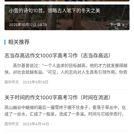
小雪的诗句10首，领略古人笔下的冬天之美
2025年10月17日 08:19
下一篇
相关推荐
志当存高远作文1000字高考习作（志当存高远）
高尔基曾说过：“一个人追求的目标越高，他的才力就发展得越
快，对社会就越有益。”可见，人的志向对人生具有引领作用。你若
想充分发挥自己的聪明才智，体现自身的存在价值，就当怀抱远大
高中作文
2023年5月16日
的…
关于时间的作文1000字高考习作（时间在流逝）
高山幽谷中蜷缩的最后一撮雪终于绷不住身子，委落于草丛中，化
成了一丝水，汇成了一股泉，流成了一条溪。时间与它结伴而行，
也流逝到光阴深处…… 是啊，还有什么能像河水那样滔滔不绝地诠
高中作文
2023年4月14日
释着…