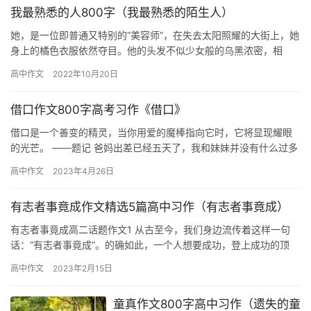
我最熟悉的人800字（我最熟悉的陌生人）
她，是一位即普通又特别的“美容师”，在失去太阳照耀的大街上，她
身上的橘色衣服依然夺目。他的头发不似少女般的乌黑浓密，相
反，他的头发中长着拍不掉的“霜”，稀疏的头发却被梳的整整齐齐。
高中作文
2022年10月20日
…
借口作文800字高考习作《借口》
借口是一个善变的精灵，当你用爱的魔棒指向它时，它将显现耀眼
的光芒。 ——题记 爸妈出差已经五天了，我和妹妹并没有什么过多
的思念，有的只是轻松与快乐。家中的电视可以一直看到晚上十
高中作文
2023年4月26日
点，…
有志者事竟成作文精选5篇高中习作（有志者事竟成）
有志者事竟成高二话题作文1 从古至今，我们身边流传着这样一句
话：“有志者事竟成”。的确如此，一个人想要成功，登上成功的顶
峰，缺少了远大的志向和自信的自我是不可能完成的。鸟最要紧的
高中作文
2023年2月15日
是…
童真作文800字高中习作（遗失的童