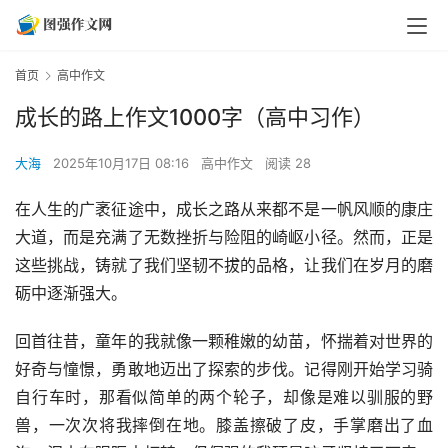
首页
高中作文
成长的路上作文1000字（高中习作）
大海
2025年10月17日 08:16
高中作文
阅读 28
在人生的广袤征途中，成长之路从来都不是一帆风顺的康庄
大道，而是充满了无数挫折与险阻的崎岖小径。然而，正是
这些挑战，铸就了我们坚韧不拔的品格，让我们在岁月的磨
砺中逐渐强大。
回首往昔，童年的我就像一颗稚嫩的幼苗，怀揣着对世界的
好奇与憧憬，勇敢地迈出了探索的步伐。记得刚开始学习骑
自行车时，那看似简单的两个轮子，却像是难以驯服的野
兽，一次次将我摔倒在地。膝盖擦破了皮，手掌磨出了血