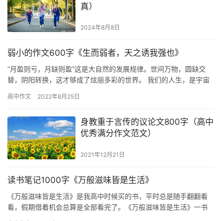
真）
2024年8月8日
弱小的作文600字《生而弱者，天之诱我强也》
“月盈则亏，月缺则盈”这是大自然的发展规律。世间万物，圆缺交
替，阴阳转换，这才够成了炫丽多彩的世界。 我们的人生，是宇宙
万物的一个缩影。圆则缺，缺则圆，悲生喜，喜生悲，阳光总在风
高中作文
2022年8月25日
雨…
身教重于言传的议论文800字（高中
优秀满分作文范文）
2021年12月21日
读书笔记1000字《万般滋味皆是生活》
《万般滋味皆是生活》是我高中时候买的书，平时总是随手翻翻看
看，假期借着机会总算是全部看完了。《万般滋味皆是生活》一书
全面收录了丰子恺《渐》《大账》《梦痕》《给孩子们》等40篇经