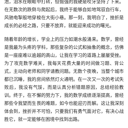
泡，泪水在眼眶中打转，但倔强的我硬是咬牙坚持了下来。
在无数次的跌倒与爬起后，我终于能够自如地驾驭自行车，
风驰电掣般地穿梭在大街小巷。那一刻，我明白了，挫折是
成长的必经之路，只要不放弃，就能迎来成功的曙光。
随着年龄的增长，学业上的压力如潮水般涌来。数学，曾经
是我最为头疼的学科，那些复杂的公式和抽象的概念，仿佛
是一座座难以逾越的高山，让我在学习的道路上屡屡受挫。
为了攻克数学难关，我每天花费大量的时间做习题、背公
式，主动向老师和同学请教问题。无数个夜晚，当整个城市
都已沉睡，我的房间依然灯火通明。在一次又一次的考试失
败后，我没有气馁，而是认真分析错题原因，总结经验教
训。终于，在不懈的努力下，我的数学成绩逐渐提高，曾经
那些令我望而生畏的难题，如今也能迎刃而解。这让我深刻
体会到，挫折并不可怕，只要我们有勇气面对它，有决心战
胜它，就一定能够在困境中找到出路。