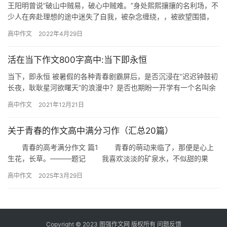
王阳明曾说“破山中贼易，破心中贼难。”身处熙熙攘攘的名利场，不
少人在奔赴理想的途中迷失了自我，被杂念缠绕，，被欲望围猎，
最终蹉跎了岁月，风干了梦想，空余下嗟伤。青春的我们，当荡平
高中作文
2022年4月29日
心…
活在当下作文800字高中:当下即永恒
当下，即永恒 被暑假的各种青春剧霸屏后，是否沉浸在”迟迟钟鼓初
长夜，耿耿星河欲曙天”的浪漫中？是否也期盼一开学有一个名叫余
淮的同桌。不过现在你总该认清现实了…
高中作文
2021年12月21日
关于青春的作文高中满分习作（汇总20篇）
青春的高考满分作文 篇1 青春的萌动来临了，那便是心上
生花，长草。———题记 我喜欢淡淡的矿泉水，不似甜的果
汁，不似烧焦了般的咖啡，又苦又甜。矿泉水的味道，亦如那年的
高中作文
2025年3月29日
青…
Copyright © 2023
图强作文网
版权所有
问题反馈