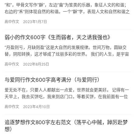
“和”，甲骨文写作“龢”，左边“龠”为笙类的乐器，象征人文的和谐；
右边的“禾”则体现自然的和谐。一个“龢”字，表现人文和自然和谐之
美。说到“和”，不免让人想到“和气生财”，“家和万…
高中作文
2023年1月7日
弱小的作文600字《生而弱者，天之诱我强也》
“月盈则亏，月缺则盈”这是大自然的发展规律。世间万物，圆缺交
替，阴阳转换，这才够成了炫丽多彩的世界。 我们的人生，是宇宙
万物的一个缩影。圆则缺，缺则圆，悲生喜，喜生悲，阳光总在风
高中作文
2022年8月25日
雨…
与爱同行作文600字高考满分（与爱同行）
爱无处不在，只要人人都献出一点爱，世界就会更美好。 记得有一
天早上，我去买饼吃，我来到店门口，等着买饼，在我前面有一位
老奶奶，老奶奶用苍老的声音说：“给我称一点饼。”说完，把两元
高中作文
2023年4月10日
钱…
追逐梦想作文800字左右范文（荡平心中贼，踔厉赴梦
想）