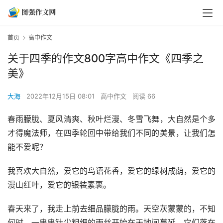
首页
高中作文
关于四季的作文800字高中作文《四季之
美》
大海
2022年12月15日 08:01
高中作文
阅读 66
春雨朦胧、夏风清爽、秋叶烂漫、冬雪飞舞，大自然是个多
才得魔法师，在四季轮回中带给我们不同的美景，让我们怎
能不爱呢？
我喜欢大自然，爱它的鸟语花香，爱它的绿树成荫，爱它的
漫山红叶，爱它的银装素裹。
春天来了，我走上前去细品朦胧的雨。天空灰蒙蒙的，不知
何时，一串串针尖粗细的雨丝开始在天地间蔓延。它们落在