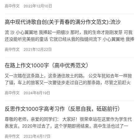
挡住了去路，来不及改变向前的方向，红灯已经无情的亮了。在高
高中作文
2022年12月10日
高矗…
高中现代诗歌自创(关于青春的满分作文范文):流沙
流 沙 小心翼翼地 我捧起一把细沙 那时，我的生命才刚刚发芽 可我
还没能听完美丽的童话 它就已经从我的指缝间流下 小心翼翼地 我捧
起一把细沙 那时，我的小手已渐渐长大 可我还没能亲…
高中作文
2021年12月22日
在路上作文1000字（高中优秀范文）
又一次踏在这条路上，这条通往故土的路。 公交车犹如去年一样抛
了锚，车上的旅客又一次要徒步走过自己的那条路，尽管之前赶火
车、等汽车所荒废的几个小时与耗费的精力已如烟云飘散，但一连
高中作文
2024年8月19日
串的…
反思作文1000字高考习作（反思自我，砥砺前行）
尊敬的老师，亲爱的同学们： 大家好！很荣幸站在这里作为学生代
表发言。2020年过去了，这个学期即将结束，高中生活也过了一
半。往者不可谏，来者犹可追。在今天的结业典礼上，我希望各位
高中作文
2023年4月17日