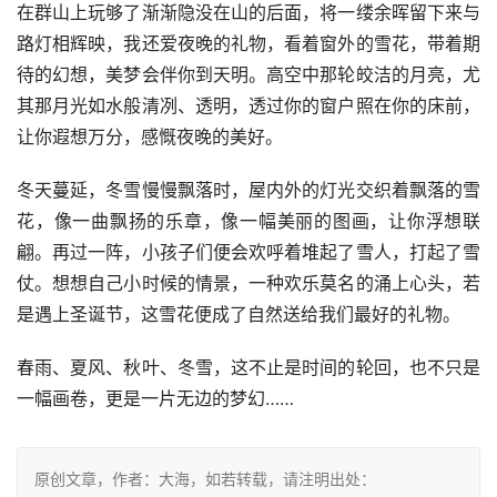
在群山上玩够了渐渐隐没在山的后面，将一缕余晖留下来与
路灯相辉映，我还爱夜晚的礼物，看着窗外的雪花，带着期
待的幻想，美梦会伴你到天明。高空中那轮皎洁的月亮，尤
其那月光如水般清冽、透明，透过你的窗户照在你的床前，
让你遐想万分，感慨夜晚的美好。
冬天蔓延，冬雪慢慢飘落时，屋内外的灯光交织着飘落的雪
花，像一曲飘扬的乐章，像一幅美丽的图画，让你浮想联
翩。再过一阵，小孩子们便会欢呼着堆起了雪人，打起了雪
仗。想想自己小时候的情景，一种欢乐莫名的涌上心头，若
是遇上圣诞节，这雪花便成了自然送给我们最好的礼物。
春雨、夏风、秋叶、冬雪，这不止是时间的轮回，也不只是
一幅画卷，更是一片无边的梦幻……
原创文章，作者：大海，如若转载，请注明出处：