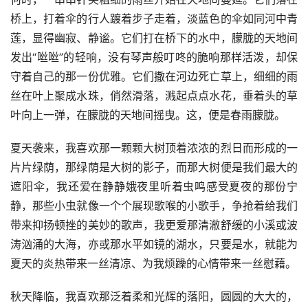
桥上，打着伞的行人踱着步子走着，淡蓝色的伞如同河中青
莲，显得幽寂、静谧。它们打在桥下的水中，朦胧的天地间
发出“咝咝”的轻响，没有琴声般叮咚的脆响那样活泼，却保
守着自己的那一份优雅。它们撒在河边死亡草上，细细的雨
丝在叶上聚成水珠，俏然滑落，溅起点点水花，垂着头的草
叶向上一弹，在朦胧的天地间摇曳。这，便是春雨朦胧。
夏天袭来，我喜欢那一颗颗大树顶着浓浓的烈日而形成的一
片片绿荫，那绿荫是大树的影子，而那大树便是我们最大的
遮阳伞，我还爱在静静娥夜里听着虫鸣感受夏夜的那份宁
静，那些小虫就像一个个展现歌喉的小歌手，争抢着给我们
带来抑扬顿挫的美妙的歌声，我更爱那清澈舒缓的小溪或波
涛汹涌的大海，亦或那水平如镜的湖水，只要是水，就能为
夏天的炎热带来一丝清凉、为我烦躁的心情带来一丝慰藉。
秋天降临，我喜欢那泛着柔和光辉的落阳，圆圆的大大的，