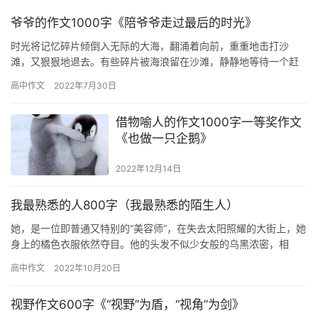
爷爷的作文1000字《陪爷爷走过最后的时光》
时光将记忆碎片倾倒入无际的大海，翻涌着向前，重重地击打沙
滩，又狠狠地退去。有些碎片被海浪留在沙滩，静静地等待一个赶
海人将它拾起。 奶奶和爷爷经常发生争吵，两人各执一方意见，对
高中作文
2022年7月30日
峙着，…
借物喻人的作文1000字一等奖作文
《也做一只企鹅》
2022年12月14日
我最熟悉的人800字（我最熟悉的陌生人）
她，是一位即普通又特别的“美容师”，在失去太阳照耀的大街上，她
身上的橘色衣服依然夺目。他的头发不似少女般的乌黑浓密，相
反，他的头发中长着拍不掉的“霜”，稀疏的头发却被梳的整整齐齐。
高中作文
2022年10月20日
…
视野作文600字《“视野”为盾，“视角”为剑》