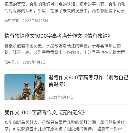
视野的宽窄，会影响我们对自身的认知；视角的平与奇，会影响我
们对世界的认知。所以，在孩子未来的发展中，两者都起着不可替
代的重要作用。 因此，我们应该以“视野”为盾保护自己，免受不良
高中作文
2022年8月23日
信…
情有独钟作文1000字高考满分作文《情有独钟》
宣纸承载着中国历史，水墨散发着长江的味道，于赤县神州西南
处，隆重一笔，淡雅墨香盘绕出一座座山，川江号子也在此处大声
一吼，码头傍山而建，耸出一座灵动之城，从此这座城便开始成了
高中作文
2023年1月2日
我情有独…
退路作文800字高考习作（别为自己
留退路）
2023年5月17日
变作文1000字高考作文《变的意义》
疾步向斑马线赶去，虽然只有最后几秒的绿灯时间，却仍然抱着侥
幸，可以躲避五十几秒在原地被骄阳烘烤的等待。 被身前一对母子