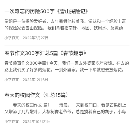
一次难忘的历险500字《雪山探险记》
堂姐是一位探险爱好者，去年暑假他拉着我、堂妹和一个经验丰富
的探险家去雪山探险。 我们背着指南针、地图、饮用水、急救药
品、帐篷、压缩饼干、防寒服、攀登绳、护目镜、手电筒等探险装
小学作文
2022年7月27日
备，几…
春节作文300字汇总5篇《春节趣事》
春节趣事作文300字篇1 今天，我们一家去外婆家吃年夜饭。在去的
路上我们买了好多的烟花。一到外婆家，我一下车就想去放烟花。
外公看见了说：“我们马上吃饭了，等会吃好了再放。” 我连忙…
小学作文
2022年12月6日
春天的校园作文（汇总15篇）
春天的校园作文 篇1 清晨，一来到校门口，看见芒果树上
又增添了几片嫩叶，大榕树像老爷爷，总是摸着自己的胡子，小鸟
在树上叽叽喳喳地叫着，好像在说：“春天来了!春天来了!” …
小学作文
2024年10月21日