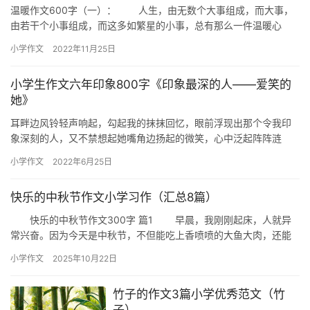
温暖作文600字（一）： 人生，由无数个大事组成，而大事，
由若干个小事组成，而这多如繁星的小事，总有那么一件温暖心
房。 外面下着雪，却不见门前的积雪。 清晨，打开房门，
小学作文
2022年11月25日
…
小学生作文六年印象800字《印象最深的人——爱笑的
她》
耳畔边风铃轻声响起，勾起我的抹抹回忆，眼前浮现出那个令我印
象深刻的人，又不禁想起她嘴角边扬起的微笑，心中泛起阵阵涟
漪。 她，是我的好朋友。如火方织是她的性格，扑闪的大眼，高挺
小学作文
2022年6月25日
的鼻梁…
快乐的中秋节作文小学习作（汇总8篇）
快乐的中秋节作文300字 篇1 早晨，我刚刚起床，人就异
常兴奋。因为今天是中秋节，不但能吃上香喷喷的大鱼大肉，还能
赏月、打球等等。想到这里，我心里乐开了花。 吃罢早饭，…
小学作文
2025年10月22日
竹子的作文3篇小学优秀范文（竹
子）