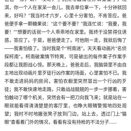
淇，你一个人在家呆一会儿，我去单位拿一下，十分钟就回
来，好吗？”我当时才六岁，心里十分害怕，不肯答应。爸
爸便手拿一颗糖果说：“这个要不要？”我连忙说：“我要，我
要！”“想要的话就一个人乖乖地在家里。我终于没禁得住诱
惑，答应了。于是，爸爸便走了。可他刚一走，我就后悔了
——我害怕极了。当时我是个“柯南迷”，天天看动画片“名侦
探柯南”。柯南破案情节特爽，可是破出的每件案子作案手
段都让我胆战心惊。那天晚上，爸爸走后，我脑袋里不由自
主地出现动画片里歹徒行凶作案的场面，心里害怕不已。我
不敢走进妈妈的房间，害怕衣橱里突然冒出一个行凶的歹
徒；我不敢快速地走路，只敢战战兢兢的一步一步挪着，害
怕触动了哪个机关，突然会有一把刀向我飞来；就是站在一
眼就能看得清清楚楚的客厅里，也睁大眼睛警惕地四处观
望；我时不时地搬张凳子放到门边，站上去，透过门上“猫
眼”查看着门外的情况，看看有没有持枪的不法分子……