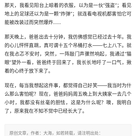
那天，我看见阳台上晾着的衣服，以为是一伙“强盗”；看见
地上的足球还以为是一颗“炸弹”；就连看电视机都害怕它可
能被改装过而突然爆炸……
那天晚上，爸爸出去十分钟，我仿佛感觉已经过去十年。我
的心儿怦怦直跳，真可谓十五个吊桶打水——七上八下。就
在我忐忑不安时，突然，一阵敲门声骤然响起，我通过“猫
眼”望外一看，爸爸终于回来了，我长长地吁了一口气，揪
着的心终于放下来了。
现在，每当我想起这件事，都觉得自己好笑——我当时为什
么那么害怕呢？现在，爸爸妈妈周五晚上到大姨家一去几个
小时，我都没有丝毫的胆怯，这是为什么呢？噢，我明白
了，原来我在不知不觉中已经长大了。
原创文章，作者：大海，如若转载，请注明出处：