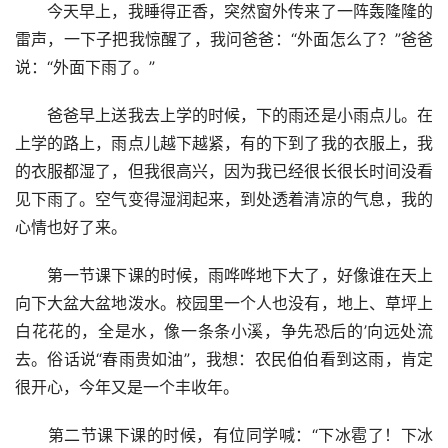
　　今天早上，我睡得正香，突然窗外传来了一阵轰隆隆的
雷声，一下子把我惊醒了，我问爸爸：“外面怎么了？”爸爸
说：“外面下雨了。”
　　爸爸早上送我去上学的时候，下的雨还是小雨点儿。在
上学的路上，雨点儿越下越紧，有的下到了我的衣服上，我
的衣服都湿了，但我很高兴，因为我已经很长很长时间没看
见下雨了。空气变得湿润起来，到处透着清凉的气息，我的
心情也好了来。
　　第一节课下课的时候，雨哗哗地下大了，好像谁在天上
向下大盆大盆地泼水。校园里一个人也没有，地上、草坪上
白花花的，全是水，像一条条小溪，争先恐后的’向远处流
去。俗话说“春雨贵如油”，我想：农民伯伯看到这雨，肯定
很开心，今年又是一个丰收年。
　　第二节课下课的时候，有位同学喊：“下冰雹了！下冰