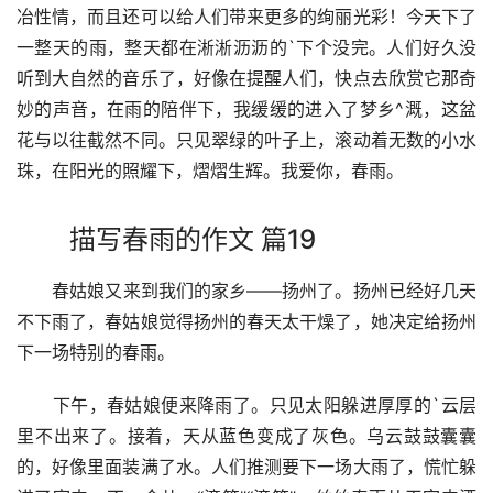
冶性情，而且还可以给人们带来更多的绚丽光彩！今天下了
一整天的雨，整天都在淅淅沥沥的`下个没完。人们好久没
听到大自然的音乐了，好像在提醒人们，快点去欣赏它那奇
妙的声音，在雨的陪伴下，我缓缓的进入了梦乡^溉，这盆
花与以往截然不同。只见翠绿的叶子上，滚动着无数的小水
珠，在阳光的照耀下，熠熠生辉。我爱你，春雨。
描写春雨的作文 篇19
　　春姑娘又来到我们的家乡——扬州了。扬州已经好几天
不下雨了，春姑娘觉得扬州的春天太干燥了，她决定给扬州
下一场特别的春雨。
　　下午，春姑娘便来降雨了。只见太阳躲进厚厚的`云层
里不出来了。接着，天从蓝色变成了灰色。乌云鼓鼓囊囊
的，好像里面装满了水。人们推测要下一场大雨了，慌忙躲