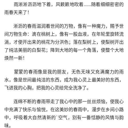
　　雨淅淅沥沥地下着，风簌簌地吹着……随着细细密密的
雨春天来了！
　　淅沥的春雨滋润着世间的万物，像有一种魔力，赐予世
间万物生命：滴在桃树上，像有一股血液，在年轮里旋转流
淌，才使开出来的桃花为分洪色；落在梨树上，使梨树开出
了纯洁美丽的白梨花；降到大地的每一个角落，使整个大地
焕然一新！
　　蒙蒙的春雨像是我的朋友，无色无味又充满魔力的雨
水，像是世间最纯洁的东西，成为我心灵上最美好的东西，
飞进我的心胸，把我的心灵给完全洗净了。
　　连绵不断的春雨带走了我心中的那一丝丝烦恼，使我心
中充满了快乐与愉悦，在这美妙的春雨中，漫步在乡间小路
中，呼吸着大自然清新的`空气，别有一番恬静的风情与韵
味。