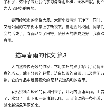
了种子，这种子是让我们学习像春雨那样，无私奉献，树立
为人民服务的思想。
　　春雨给城市的高楼大厦。大街小巷清洗干净了，同时，
又给公园的花草树木穿上了新衣裳。春雨洒到校园，同学们
变的活泼了，春雨洒到了田野，使秋天的收成更好！我喜欢
春雨。
描写春雨的作文 篇3
　　大自然是位奇妙的作家，它用灵巧的双手写出了诗情画
意的巧云；薄于轻纱的轻雾；洁白如雪的白雪，以及世间万
物。它的作品中我最喜欢的’是那安逸柔和的春雨。
　　春姑娘踏着轻盈的春风回来了，几场的潇潇春雨，山青
了，水绿了。山下那一条清澈见底，汩汩流动的一条小溪，
越来越湍急秀丽起来。