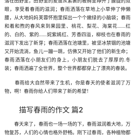
落在田野里，田野里的麦苗从紧裹的被褥里睁开了朦胧的双
眼，享受着春雨的滋润；春雨洒落在草地上小草伸了伸懒
腰，从大地妈妈芙蓉怀抱里探出一个个嫩绿的小脑袋；春雨
和着和煦的春风来到果园里、桃花、梨花、海棠花……红
的、白的、紫的……姹紫嫣红、芳香四溢，柳枝也在春雨的
滋润下发出了新芽；春雨洒落在池塘里，被坚冰禁锢的池塘
又开始流淌，鱼儿一蹦一跳，仿佛又开始了他们的新生命；
春雨洒落在小朋友们的身上，小朋友们脱去了厚厚的.冬
装；春雨洒遍了全世界，整个世界都都穿上了漂亮的春装。
　　春雨给大自然带来了生机，你是春天的使者滋润了万
物，啊！春雨你给人们带来了新的希望！
描写春雨的作文 篇2
　　春天来了，春雨也一场一场的下，春雨滋润着大地，万
物复苏，人们的心情也格外舒畅。刚下过春雨，各种植物都