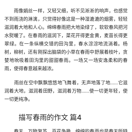
　　雨像娟丝一样，又轻又细，听不见淅淅的响声，也感觉
不到雨浇的淋漓，只觉得好像这是一种湿漉漉的烟雾，轻轻
滋润着大地和人心。绵绵春雨把大地染绿了，软软春风把河
水熨暖了。在春雨的滋润下，菜花开得更金黄，麦苗长得更
翠绿。在一条纵横交错的田沟里，春水淙淙地流淌着。杨
树，柳树，还有刚探出脑袋的小草在春雨中舒展着枝叶，贪
婪地吮吸着田沟里的甜甜春雨。一场又一场安逸柔和的春
雨，使得春意越来越浓。
　　雨丝在空中飘飘悠悠地飞舞着，无声地落了地……它滋
润着大地，滋润着田野，滋润着万物……使一切更年轻，使
一切更纯净。
描写春雨的作文 篇4
　　春天，万物复苏、百花争艳，绵绵的春雨也是春天所特