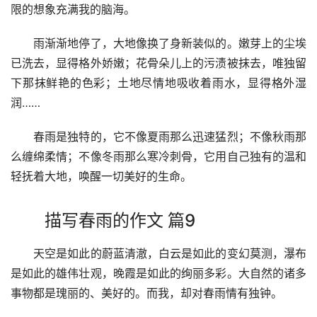
限的想象充满我的脑海。
　　雨渐渐地停了，大地像换了身新装似的。嫩芽上的尘埃
已洗去，显得格外娇嫩；花骨朵儿上的污渍被抹去，唯独留
下那抹鲜艳的色彩；土地尽情地吸收着雨水，显得格外湿
润……
　　春雨是独特的，它不像夏雨那么迅速猛烈；不像秋雨那
么缠绵柔情；不像冬雨那么寒冷刺骨，它用自己独有的温和
轻抚着大地，唤醒一切美好的生命。
描写春雨的作文 篇9
　　天空是如此的蔚蓝清澈，白云是如此的变幻莫测，瀑布
是如此的雄伟壮观，晚霞是如此的绚丽多彩。大自然的诸多
事物都是瑰丽的、美好的。而我，却对春雨情有独钟。