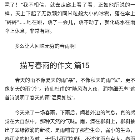
雹了！”我不相信，就去走廊上看了看，正如他所说的一
样，天上下起了无数颗如同米粒般大小的冰雹，落在伞上
“砰砰”……地在跳，跳了一会儿，跳不动了，就化成水在雨
伞上休息，非常有趣。
　　多么让人回味无穷的春雨啊！
描写春雨的作文 篇15
　　春天的雨不像夏天的雨“暴”，不像秋天的雨“忧”，更不
像冬天的雨“冷”。诗仙杜甫的“随风潜入夜，润物细无声”这
首诗说明了春天的雨“温柔如绒”。
　　今天来了一场春雨，下雨后，闻着外边的气息，真的感
觉在大自然中，那种天然的气味。雨，滴在柳树上，柳树抽
出了翠绿欲滴的新枝，是雨哺育了那些生命，弱小的生命，
春雨来的好及时，天街小雨润如酥，不过这雨有点大。春雨