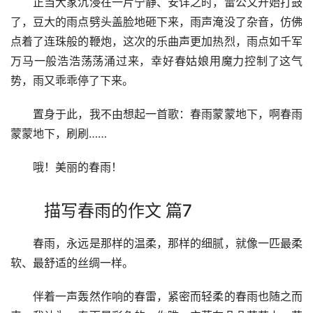
　　正当大家沉浸在一片宁静、安详之时，雷公又开始打鼓
了，豆大的雨点劈头盖脸地砸下来，雨声淹没了杂音，仿佛
点着了连珠般的鞭炮，这次的乐曲声更加热烈，雨点如千军
万马一般浩浩荡荡涌过来，幸好春姑娘用魔力控制了这气
势，雨又乖乖停了下来。
　　置身于此，我不由想起一首歌：春雨蒙蒙地下，啊春雨
蒙蒙地下，刷刷……
　　哦！美丽的春雨！
描写春雨的作文 篇7
　　春雨，永远是那样的温柔，那样的细腻，就像一匹最柔
软、最舒适的丝绸一样。
　　伴着一声轰然作响的春雷，紧密而轻柔的春雨也随之而