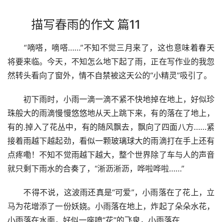
描写春雨的作文 篇11
　　“嘀嗒，嘀嗒……”不知不觉三月来了，这也意味着春天
将要来临。今天，不知怎么地下起了雨，正在写作业的我忽
然转头看向了窗外，情不自禁被这天公的“小精灵”吸引了。
　　初下雨时，小雨一滴一滴不紧不快地掉在地上，好似珍
珠般大的雨滴慢慢悠悠地从天上跳下来，有的落在了地上，
有的.掉入了花丛中，有的随风飘去，飘向了四面八方……紧
接着雨越下越起劲，看似一颗玻璃球大的雨滴打在手上还有
点疼嘞！不知不觉雨越下越大，整个世界除了车与人的声音
就只剩下雨水的合奏了，“淅沥淅沥，哗啦哗啦……”
　　不得不说，这波雨还真是“可爱”，小雨落在了花上，立
马为花增添了一份妖娆。小雨落在地上，炸起了朵朵水花，
小雨落在水面，好似一座喷“花”的飞泉，小雨落在……