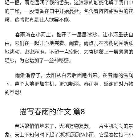
轻一抿，雨点湿润了我的舌头，这清凉的触感化解了我口中
的干燥，一股清香在口中开始蔓延，包含着阵阵甜蜜蜜的花
粉，这感觉真是让人欲罢不能。
　　春雨滴在小河上，推开了一层层冰纱，让小河重获自
由，它们在一起开心地笑着、闹着。雨点儿在杏树周围活跃
地跳动，密密麻麻，不留一点空隙，为杏树蒙上一层薄薄的
轻纱，为它增加了一丝神秘感。
　　雨渐渐停了，太阳从白云后面跑出来。在春雨的滋润
下，整个大地更加生机，更加艳丽。春雨啊，感谢你对万物
的奉献！
描写春雨的作文 篇8
　　春姑娘悄悄地来了，大地万物复苏，一片生机勃勃的景
象。天上不知何时下起了淅淅沥沥的小雨，它是春姑娘不小