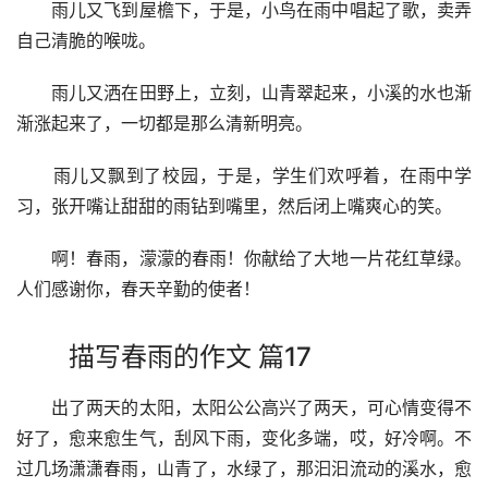
　　雨儿又飞到屋檐下，于是，小鸟在雨中唱起了歌，卖弄
自己清脆的喉咙。
　　雨儿又洒在田野上，立刻，山青翠起来，小溪的水也渐
渐涨起来了，一切都是那么清新明亮。
　　雨儿又飘到了校园，于是，学生们欢呼着，在雨中学
习，张开嘴让甜甜的雨钻到嘴里，然后闭上嘴爽心的笑。
　　啊！春雨，濛濛的春雨！你献给了大地一片花红草绿。
人们感谢你，春天辛勤的使者！
描写春雨的作文 篇17
　　出了两天的太阳，太阳公公高兴了两天，可心情变得不
好了，愈来愈生气，刮风下雨，变化多端，哎，好冷啊。不
过几场潇潇春雨，山青了，水绿了，那汩汩流动的溪水，愈