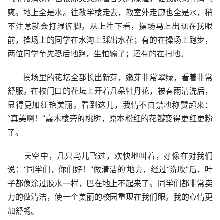
爽。地上全是水。往教学楼走去，教室外走廊也全是水，稍
不注意就会打湿裤脚。从上往下看，操场马上出现在我眼
前，操场上的同学在水沟上踩出水花；有的在操场上跑步，
两位同学争先恐后地跑，生怕输了；还有的在扫地。
　　操场里的花坛全部长出新芽，嫩芽非常翠绿，看着非常
舒服。在校门口的花坛上开着几朵牡丹花，被春雨清洗后，
显得更加红艳美丽。看到这儿，我情不自禁地称赞起来：
“真美啊！”嘉木楼旁的桃树，原本粉红的花瓣变得更红更粉
了。
　　天空中，几只鸟儿飞过，欢快地叫着，好像在对我们
说：“同学们，你们好！”做清洁的’地方，经过“洗吹”后，叶
子都像涂过胶水一样，巴在地上不起来了。同学们都非常卖
力的做清洁，使一个美丽的校园重现在我们眼。我的心情更
加舒畅。