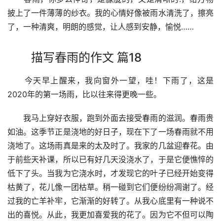
披上了一件薄薄的纱衣。我的心情好像被雨水清洗了，擦亮
了，一种清爽，明朗的感觉，让人感到安静，愉悦……
描写春雨的作文 篇18
　　今天早上醒来，我向窗外一望，哇！下雨了，这是
2020年的第一场雨，比以往来得更晚一些。
　　我马上穿好衣服，跑到外面去接受春雨的滋润。春雨贵
如油。这季节正是浇地的好日子，现在下了一场春雨就不用
浇地了。这场雨真是来的太及时了。我家的几盆迎春花。由
于前些天补课，所以已有好几天没浇水了，于是它便憔悴的
低下了头。当我为它浇水时，才发现它的叶子已经开始变得
枯黄了，花儿像一团枯草。稍一碰到它们便纷纷凋谢了。经
过我的亡羊补牢，它渐渐的好转了。从我心底里有一种说不
出的喜悦。从此，我更加喜爱我的花了。因为它不但可以陶