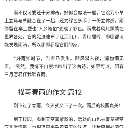
　　雨不仅可爱还十分神奇，好似会魔法一般，它跳到小草
上立马与草融合在了一起，还为绿色多添了一份立体感，雨
停留在伞上便也“入乡随俗”变成了彩色。雨乘着风儿飘荡在
世界各处，它的足迹遍布了江河山川，青山碧岭，哪哪都可
能发现雨滴，所以哪哪都是它们的家。
　　“好雨知时节，当春乃发生。随风潜入夜，润物细无
声。”突然，我情不自禁地吟出了这首诗。如果可以，阳春
三月愿君伴我醉春雨。
描写春雨的作文 篇12
　　刚下过了春雨，今天就又下了一次。雨后的校园真美！
　　到了校园，看到天空雾蒙蒙的，远处的山也被雾笼罩空
气非常清新，也很凉爽夹杂着春天的味道，让我感到神清气