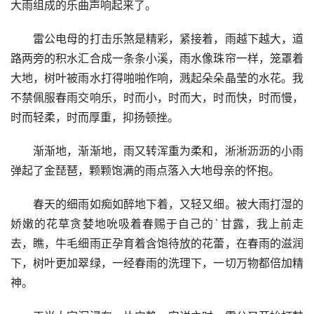
大雨组成的乐曲声响起来了。
　　雷公电母的打击乐煞是精彩，紧接着，雨越下越大，道
路两旁的积水汇合成一条条小溪，雨水像珠帘一样，笼罩着
大地，树叶被雨水打得啪啪作响，溅起朵朵晶莹的水花。我
不禁佩服春雨交响乐，时而小，时而大，时而快，时而慢，
时而轻柔，时而厚重，抑扬顿挫。
　　渐渐地，渐渐地，雨又转浑重为柔和，淅淅沥沥的小雨
弹起了金琵琶，颗颗饱满的雨点落入大地母亲的怀抱。
　　春天的细雨如痴如醉地下着，又轻又细。被大雨打湿的
娇嫩的花草贪婪地吮吸着春赐于自己的`甘露，我上前走
去，瞧，牛毛细雨正孕育着含饱待放的花蕾，在春雨的滋润
下，树叶更加翠绿，一经春雨的洗理下，一切万物都倍加精
神。