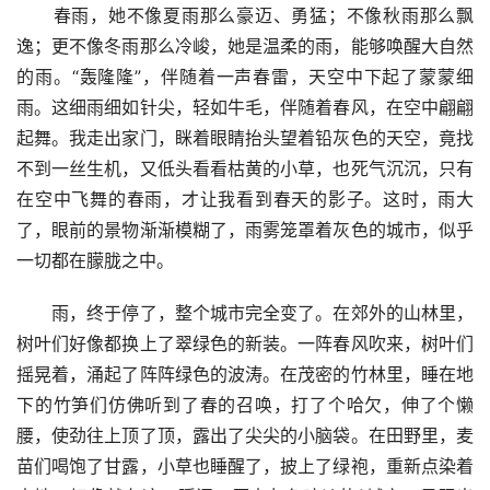
　　春雨，她不像夏雨那么豪迈、勇猛；不像秋雨那么飘
逸；更不像冬雨那么冷峻，她是温柔的雨，能够唤醒大自然
的雨。“轰隆隆”，伴随着一声春雷，天空中下起了蒙蒙细
雨。这细雨细如针尖，轻如牛毛，伴随着春风，在空中翩翩
起舞。我走出家门，眯着眼睛抬头望着铅灰色的天空，竟找
不到一丝生机，又低头看看枯黄的小草，也死气沉沉，只有
在空中飞舞的春雨，才让我看到春天的影子。这时，雨大
了，眼前的景物渐渐模糊了，雨雾笼罩着灰色的城市，似乎
一切都在朦胧之中。
　　雨，终于停了，整个城市完全变了。在郊外的山林里，
树叶们好像都换上了翠绿色的新装。一阵春风吹来，树叶们
摇晃着，涌起了阵阵绿色的波涛。在茂密的竹林里，睡在地
下的竹笋们仿佛听到了春的召唤，打了个哈欠，伸了个懒
腰，使劲往上顶了顶，露出了尖尖的小脑袋。在田野里，麦
苗们喝饱了甘露，小草也睡醒了，披上了绿袍，重新点染着