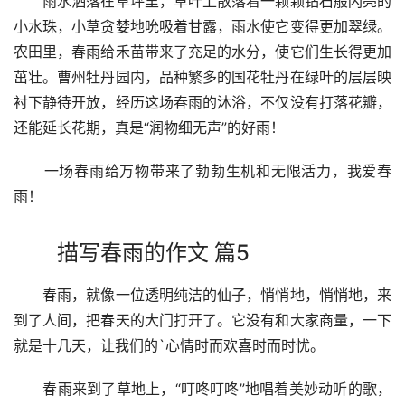
　　雨水洒落在草坪里，草叶上散落着一颗颗钻石般闪亮的
小水珠，小草贪婪地吮吸着甘露，雨水使它变得更加翠绿。
农田里，春雨给禾苗带来了充足的水分，使它们生长得更加
茁壮。曹州牡丹园内，品种繁多的国花牡丹在绿叶的层层映
衬下静待开放，经历这场春雨的沐浴，不仅没有打落花瓣，
还能延长花期，真是“润物细无声”的好雨！
　　一场春雨给万物带来了勃勃生机和无限活力，我爱春
雨！
描写春雨的作文 篇5
　　春雨，就像一位透明纯洁的仙子，悄悄地，悄悄地，来
到了人间，把春天的大门打开了。它没有和大家商量，一下
就是十几天，让我们的`心情时而欢喜时而时忧。
　　春雨来到了草地上，“叮咚叮咚”地唱着美妙动听的歌，