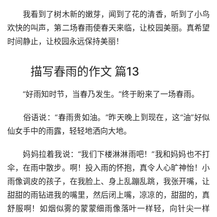
　　我看到了树木新的嫩芽，闻到了花的清香，听到了小鸟
欢快的叫声，第二场春雨使春天来临，让校园美丽。真希望
时间静止，让校园永远保持美丽！
描写春雨的作文 篇13
　　“好雨知时节，当春乃发生。”终于盼来了一场春雨。
　　俗语说：“春雨贵如油。”昨天晚上到现在，这“油”好似
仙女手中的雨露，轻轻地洒向大地。
　　妈妈拉着我说：“我们下楼淋淋雨吧！”我和妈妈也不打
伞，在雨中散步。啊！投入雨的怀抱，真令人心旷神怡！小
雨像调皮的孩子，在我脸上、身上乱蹦乱跳，我张开嘴，让
甜甜的雨钻进我的嘴里，然后闭上嘴，凉凉的，甜甜的，真
舒服啊！如烟似雾的蒙蒙细雨像落叶一样轻，向针尖一样