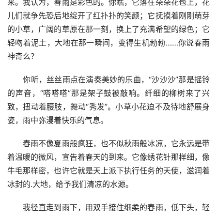
来。我认为，春雨是彩色的。你瞧，它落在朵朵花苞上，花
儿们就争先恐后地绽开了红扑扑的笑颜；它抚摸着刚刚萌芽
的小草，广阔的草原在那一刻，换上了充满希望的绿色；它
轻吻着泥土，大地在那一瞬间，变得生机勃勃……你说春雨
神奇么？
　　你听，丝丝雨点在演奏美妙的乐曲，“沙沙沙”那是摇铃
的声音，“嗒嗒嗒”那是架子鼓被敲响。纤细的柳树来了兴
致，扭动着腰肢，舞动“秀发”。小草小花迫不及待地舒展身
姿，雨中弥漫着快乐的气息。
　　春雨不像夏雨般疯狂，也不似秋雨般冰凉，它永远是带
着温暖的微风，宣告着春天的到来。它像绣花针那样细，像
牛毛那样密，也许它就是天上派下执行任务的天使，滋润着
冰封的.大地，给予我们清凉的水源。
　　我径直走到雨下，用双手接住细柔的春雨，低下头，轻