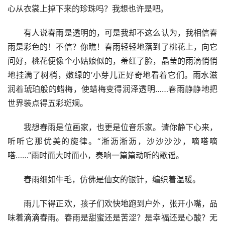
心从衣裳上掉下来的珍珠吗？我想也许是吧。
　　有人说春雨是透明的，可是我却不这么认为，我相信春
雨是彩色的！不信？你瞧！春雨轻轻地落到了桃花上，向它
问好，桃花便像个小姑娘似的，羞红了脸，晶莹的雨滴悄悄
地挂满了树梢，嫩绿的’小芽儿正好奇地看着它们。雨水滋
润着琥珀般的蜡梅，使蜡梅变得润泽透明……春雨静静地把
世界装点得五彩斑斓。
　　我想春雨是位画家，也更是位音乐家。请你静下心来，
听听它那优美的旋律。“淅沥淅沥，沙沙沙沙，嘀嗒嘀
嗒……”雨时而大时而小，奏响一篇篇动听的歌谣。
　　春雨细如牛毛，仿佛是仙女的银针，编织着温暖。
　　雨儿下得正欢，孩子们欢快地跑到户外，张开小嘴，品
味着滴滴春雨。春雨是甜蜜还是苦涩？是幸福还是心酸？无