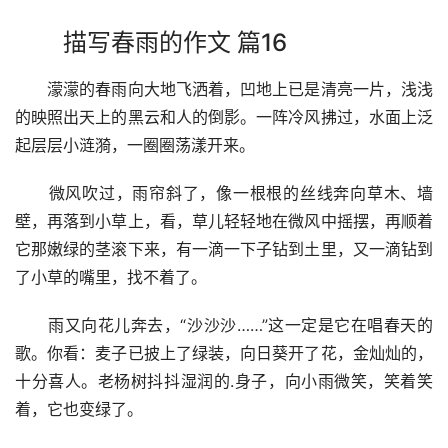
描写春雨的作文 篇16
　　濛濛的春雨向大地飞洒着，凹地上已是清亮一片，浅浅
的映照出天上的黑云和人的倒影。一阵冷风拂过，水面上泛
起层层小涟漪，一圈圈荡漾开来。
　　微风吹过，雨帘斜了，像一根根的丝线奔向草木、墙
壁，再落到小草上，看，草儿轻轻地在微风中摇摆，再顺着
它那嫩绿的茎滚下来，有一滴一下子钻到土里，又一滴钻到
了小草的嘴里，找不着了。
　　雨又向花儿奔去，“沙沙沙……”这一定是它在唱春天的
歌。你看：麦子已披上了绿装，向日葵开了花，金灿灿的，
十分喜人。老杨树抖抖湿润的.身子，向小雨微笑，笑着笑
着，它也变绿了。