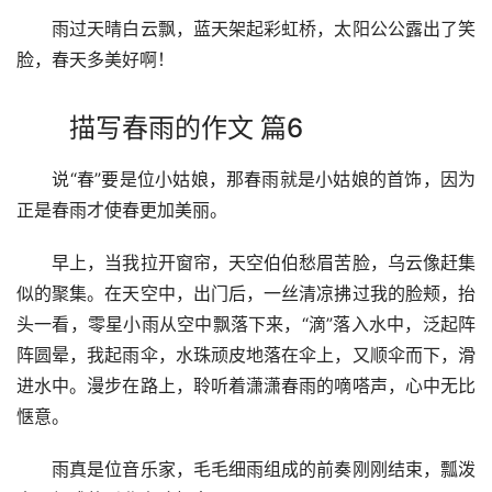
　　雨过天晴白云飘，蓝天架起彩虹桥，太阳公公露出了笑
脸，春天多美好啊！
描写春雨的作文 篇6
　　说“春”要是位小姑娘，那春雨就是小姑娘的首饰，因为
正是春雨才使春更加美丽。
　　早上，当我拉开窗帘，天空伯伯愁眉苦脸，乌云像赶集
似的聚集。在天空中，出门后，一丝清凉拂过我的脸颊，抬
头一看，零星小雨从空中飘落下来，“滴”落入水中，泛起阵
阵圆晕，我起雨伞，水珠顽皮地落在伞上，又顺伞而下，滑
进水中。漫步在路上，聆听着潇潇春雨的嘀嗒声，心中无比
惬意。
　　雨真是位音乐家，毛毛细雨组成的前奏刚刚结束，瓢泼