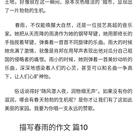
土地。好像就在这一瞬间，原本灰色暗淡的`城市，显现出
了一片勃勃的生机。
　　春雨，不仅能唤醒大自然，还是一位技艺高超的音乐
家。她把从天而降的雨滴作为她的钢琴琴键，她用那修长的
手指按着琴键，弹奏着一首首不同旋律的乐曲。雨大的时候
她充满了激情，就像是肖邦在用琴声表现出他对瓜分自己祖
国的侵略者的痛恨。雨小的时候，她则弹着一首美妙动听的
乐曲，深深地感染着人们的心灵，甚至可以和名曲一争高
下，让人们心旷神怡。
　　俗话说得好“随风潜入夜，润物细无声”。如果没有你的
滋润，哪会有春天勃勃的生机呢？是你才让我们有了这如此
美丽的家园。我要为你唱一支永远的赞歌。
描写春雨的作文 篇10