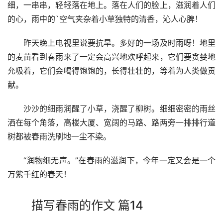
细，一串串，轻轻落在地上。落在人们的脸上，滋润着人们
的心，雨中的`空气夹杂着小草独特的清香，沁人心脾！
　　昨天晚上电视里说要抗旱。多好的一场及时雨呀！地里
的麦苗看到春雨来了一定会高兴地欢呼起来，它们要贪婪地
允吸着，它们会喝得饱饱的，长得壮壮的，等着为人类做贡
献。
　　沙沙的细雨润醒了小草，浇醒了柳树。细细密密的雨丝
洒在每个角落，高楼大厦、宽阔的马路、路两旁一排排行道
树都被春雨洗刷地一尘不染。
　　“润物细无声。”在春雨的滋润下，今年一定又会是一个
万紫千红的春天！
描写春雨的作文 篇14