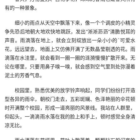
有的一种景象。
　　细小的雨点从天空中飘落下来，像一个个调皮的小精灵
争先恐后地朝大地欢快地跳跃，发出“淅淅沥沥”清脆悦耳的
声音。雨滴落在地上，就会立刻绽放出一朵小小的`可爱水
花，远远望去，地面上又仿佛开满了无数晶莹剔透的花。雨
滴落在水洼里，就会看到一圈一圈的涟漪慢慢扩散开来。无
论在哪里，只要用鼻子嗅一嗅，就会感到空气里到处弥漫着
泥土的芳香气息。
　　校园里，熟悉优美的放学铃声响起，同学们纷纷打开造
型各异的雨伞，朝校门走去，五彩斑斓、色泽艳丽的伞花顿
时开满整个校园，形成一道亮丽的风景线。我站在人群里，
仰起头，一滴滴雨水落在我的脸上和手上，顿时感觉全身清
凉无比。