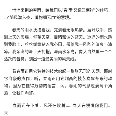
　　悄悄来到的春雨，给我们以“春‘雨’又绿江南岸”的佳境，
与“随风潜入夜，润物细无声”的意境。
　　春天的雨水抚摸着我，充满着无限热情。展开双手，感
谢上天的恩赐，仰望天空，目睹和谐的蓝天。冰凉的雨水跳
到我脸上，丝丝缕缕钻入我心田，带给我一阵阵的清爽与清
凉。我亲密的与上天拥抱，与雨水亲吻，像大自然里一个个
活跃的音符，划出一道最美丽的风景线。
　　看春雨正用它独特的技术织起一张张无形的天网，那时
它自豪的杰作；听，春雨正用它超高的技艺奏醒冬眠的动
物，因为它懂得万物的语言；闻，春雨的气息溢满每个角
落，让我们陶醉。
　　春雨还在下着，风还在吹着……春天在慢慢向我们走
来！