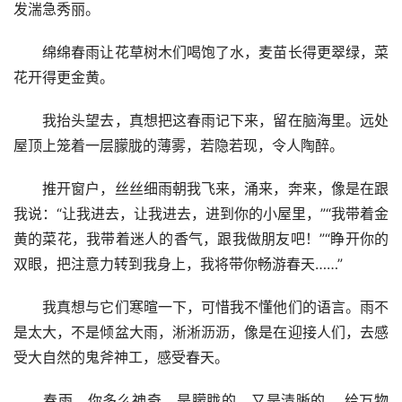
发湍急秀丽。
　　绵绵春雨让花草树木们喝饱了水，麦苗长得更翠绿，菜
花开得更金黄。
　　我抬头望去，真想把这春雨记下来，留在脑海里。远处
屋顶上笼着一层朦胧的薄雾，若隐若现，令人陶醉。
　　推开窗户，丝丝细雨朝我飞来，涌来，奔来，像是在跟
我说：“让我进去，让我进去，进到你的小屋里，”“我带着金
黄的菜花，我带着迷人的香气，跟我做朋友吧！”“睁开你的
双眼，把注意力转到我身上，我将带你畅游春天……”
　　我真想与它们寒暄一下，可惜我不懂他们的语言。雨不
是太大，不是倾盆大雨，淅淅沥沥，像是在迎接人们，去感
受大自然的鬼斧神工，感受春天。
　　春雨，你多么神奇，是朦胧的，又是清晰的.，给万物