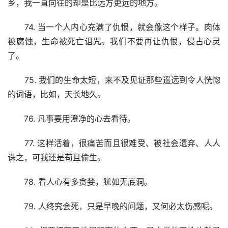
乡，我一直向往的却是比远方更远的地方。
　　74. 当一个人内心充满了仇恨，就会像这个样子。肉体
被腐蚀，生命被死亡诅咒。我们不要再让仇恨，侵占心灵
了。
　　75. 我们的生命太短，来不及见证那些遥远到令人恍惚
的词语，比如，天长地久。
　　76. 凡事要用澄净的心去看待。
　　77. 这样活着，很痛苦而且很难受、被社会遗弃、人人
诛之，可我还是苟且偷生。
　　78. 看人心有多贪婪，犹如无底洞。
　　79. 人终究会死，只是早晚的问题，又何必太伤感呢。