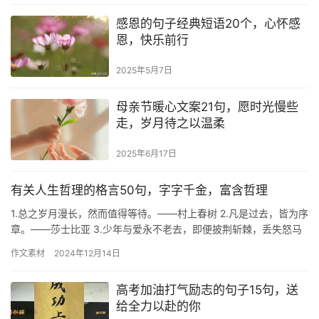
感恩的句子经典短语20个，心怀感
恩，快乐前行
2025年5月7日
母亲节暖心文案21句，愿时光慢些
走，岁月待之以温柔
2025年6月17日
有关人生哲理的格言50句，字字千金，富含哲理
1.总之岁月漫长，然而值得等待。——村上春树 2.凡是过去，皆为序
章。——莎士比亚 3.少年与爱永不老去，即便披荆斩棘，丢失怒马
鲜衣。——莫峻 4.没有一个冬天不可逾越，没有一个春…
作文素材
2024年12月14日
高考加油打气励志的句子15句，送
给全力以赴的你