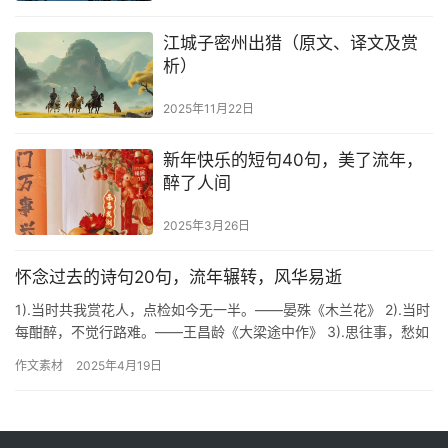
江城子密州出猎（原文、译文及赏
析）
2025年11月22日
新年快乐的短句40句，美了流年，
醉了人间
2025年3月26日
怀念过去的诗句20句，流年辗转，风华易逝
1).当时共我赏花人，点检如今无一半。——晏殊《木兰花》 2).当时
每酣醉，不觉行路难。——王昌龄《大梁途中作》 3).思往事，愁如
织。怀故国，空陈迹。——萨都剌《满江红》 4)….
作文素材
2025年4月19日