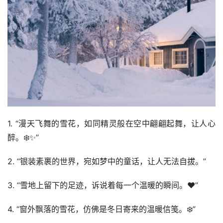
1. “漫天飞舞的雪花，如同精灵般在空中翩翩起舞，让人心
醉。❄️✨”
2. “银装素裹的世界，宛如梦中的童话，让人无法自拔。️”
3. “雪地上留下的足迹，诉说着每一个温暖的瞬间。❤️”
4. “窗外飘落的雪花，仿佛是冬日寄来的温暖信笺。❄️”