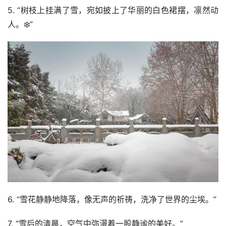
5. “树枝上挂满了雪，宛如披上了华丽的白色裙摆，凛然动
人。❄️”
6. “雪花静静地降落，像无声的祈祷，洗净了世界的尘埃。”
7. “雪后的清晨，空气中弥漫着一股静谧的美好。”