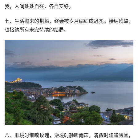
我，人间处处自在，各自安好。
七、生活抛来的荆棘，终会被岁月编织成冠冕。接纳残缺，
也接纳所有未完待续的结局。
八、顺境时细嗅玫瑰，逆境时静听雨声，清醒时建造殿堂，