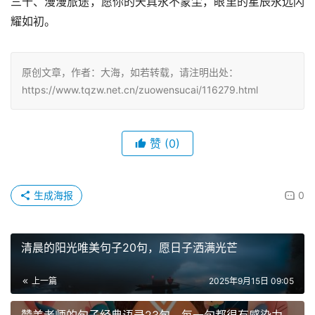
三十、漫漫旅途，愿你的天真永不蒙尘，眼里的星辰永远闪
耀如初。
原创文章，作者：大海，如若转载，请注明出处：
https://www.tqzw.net.cn/zuowensucai/116279.html
赞
(0)
生成海报
0
清晨的阳光唯美句子20句，愿日子洒满光芒
上一篇
2025年9月15日 09:05
赞美老师的句子经典语录23句，每一句都很有感染力