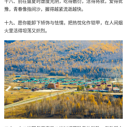
十八、别在盛夏时虚度光阴，吃得敷衍，活得将就，爱得犹
豫，青春像指间沙，握得越紧流逝越快。
十九、愿你能卸下矫饰与怯懦，把热忱化作铠甲，在人间烟
火里活得坦荡又炽烈。