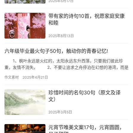
2025年5月17日
带有家的诗句10首，祝愿家庭安康
和睦
2025年8月13日
六年级毕业最火句子50句，触动你的青春记忆!
1、枫叶永远是火红的，太阳永远东升西落，只要我们彼此珍
重，友情不消失。 2、不要让追求之舟停泊在幻想的港湾，而是
应扬起奋斗的风帆驶向现实生活的大海。 3、春花，在篱边墙…
作文素材
2025年4月21日
珍惜时间的名句30句（原文及译
文）
2025年3月5日
元宵节唯美文案17句，元宵圆圆，