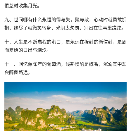
倦怠时收集月光。
九、世间哪有什么永恒的得与失，聚与散，心动时就勇敢拥
抱，缘尽了就微笑转身，光阴太匆匆，别困在往事里蹉跎。
十、人生是不断启程的港口，是永远在拆封的新信封，是周
而复始的日出与潮汐。
十一、回忆像陈年的葡萄酒，浅斟慢酌是醇香，沉溺其中却
会醉倒路途。