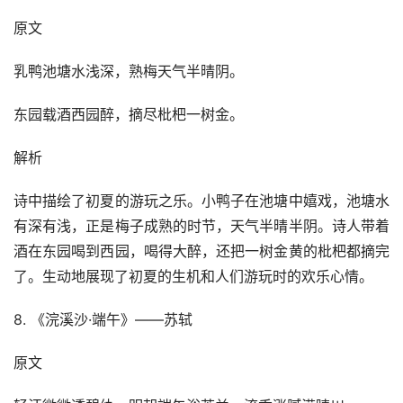
原文
乳鸭池塘水浅深，熟梅天气半晴阴。
东园载酒西园醉，摘尽枇杷一树金。
解析
诗中描绘了初夏的游玩之乐。小鸭子在池塘中嬉戏，池塘水
有深有浅，正是梅子成熟的时节，天气半晴半阴。诗人带着
酒在东园喝到西园，喝得大醉，还把一树金黄的枇杷都摘完
了。生动地展现了初夏的生机和人们游玩时的欢乐心情。
8. 《浣溪沙·端午》——苏轼
原文