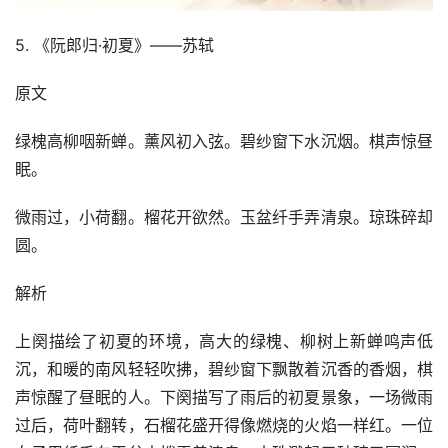
5. 《阮郎归·初夏》——苏轼
原文
绿槐高柳咽新蝉。薰风初入弦。碧纱窗下水沉烟。棋声惊昼
眠。
微雨过，小荷翻。榴花开欲然。玉盆纤手弄清泉。琼珠碎却
圆。
解析
上阕描绘了初夏的环境，高大的绿槐、柳树上新蝉鸣声低
沉，和暖的南风轻轻吹拂，碧纱窗下飘散着沉香的香烟，棋
声惊醒了昼眠的人。下阕描写了雨后的初夏景象，一场微雨
过后，荷叶翻转，石榴花盛开得像燃烧的火焰一样红。一位