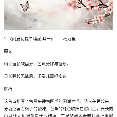
1. 《闲居初夏午睡起·其一》——杨万里
原文
梅子留酸软齿牙，芭蕉分绿与窗纱。
日长睡起无情思，闲看儿童捉柳花。
解析
这首诗描写了初夏午睡初醒后的闲适生活。诗人午睡起来，
牙齿还留着梅子的酸味，芭蕉的绿色映照在窗纱上。长长的
白昼让人睡醒后没什么精神，于是悠闲地看着儿童捕捉柳