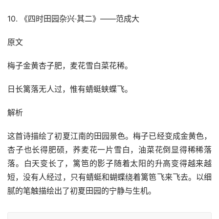
10. 《四时田园杂兴·其二》——范成大
原文
梅子金黄杏子肥，麦花雪白菜花稀。
日长篱落无人过，惟有蜻蜓蛱蝶飞。
解析
这首诗描绘了初夏江南的田园景色。梅子已经变成金黄色，
杏子也长得肥硕，荞麦花一片雪白，油菜花倒显得稀稀落
落。白天变长了，篱笆的影子随着太阳的升高变得越来越
短，没有人经过，只有蜻蜓和蝴蝶绕着篱笆飞来飞去。以细
腻的笔触描绘出了初夏田园的宁静与生机。