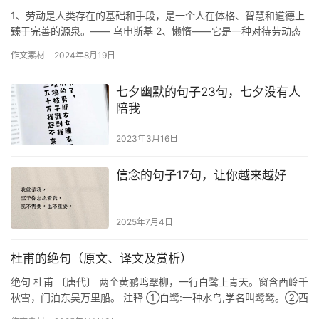
1、劳动是人类存在的基础和手段，是一个人在体格、智慧和道德上
臻于完善的源泉。—— 乌申斯基 2、懒惰——它是一种对待劳动态
度的特殊作风。它以难以卷入工作而易于离开工作为其特点。——…
作文素材
2024年8月19日
七夕幽默的句子23句，七夕没有人
陪我
2023年3月16日
信念的句子17句，让你越来越好
2025年7月4日
杜甫的绝句（原文、译文及赏析）
绝句 杜甫 〔唐代〕 两个黄鹂鸣翠柳，一行白鹭上青天。窗含西岭千
秋雪，门泊东吴万里船。 注释 ①白鹭:一种水鸟,学名叫鹭鸶。②西
岭:成都西面的山岭,指岷山。③千秋雪:很多年没有融化…