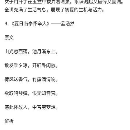
女子用纤手在玉盆中拨弄着清泉，水珠溅起又破碎又圆润。
全词充满了生活气息，展现了初夏的生机与活力。
6. 《夏日南亭怀辛大》——孟浩然
原文
山光忽西落，池月渐东上。
散发乘夕凉，开轩卧闲敞。
荷风送香气，竹露滴清响。
欲取鸣琴弹，恨无知音赏。
感此怀故人，中宵劳梦想。
解析