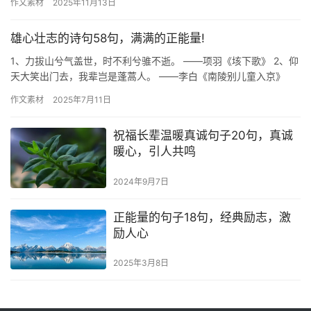
作文素材
2025年11月13日
雄心壮志的诗句58句，满满的正能量!
1、力拔山兮气盖世，时不利兮骓不逝。 ——项羽《垓下歌》 2、仰
天大笑出门去，我辈岂是蓬蒿人。 ——李白《南陵别儿童入京》
3、将军百战死，壮士十年归。 ——佚名《木兰辞》 4、大…
作文素材
2025年7月11日
祝福长辈温暖真诚句子20句，真诚
暖心，引人共鸣
2024年9月7日
正能量的句子18句，经典励志，激
励人心
2025年3月8日