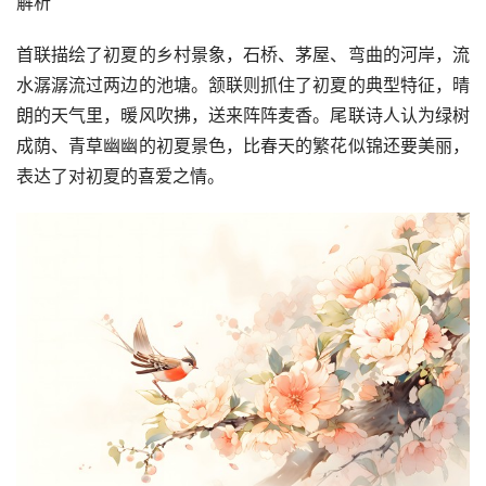
解析
首联描绘了初夏的乡村景象，石桥、茅屋、弯曲的河岸，流
水潺潺流过两边的池塘。颔联则抓住了初夏的典型特征，晴
朗的天气里，暖风吹拂，送来阵阵麦香。尾联诗人认为绿树
成荫、青草幽幽的初夏景色，比春天的繁花似锦还要美丽，
表达了对初夏的喜爱之情。