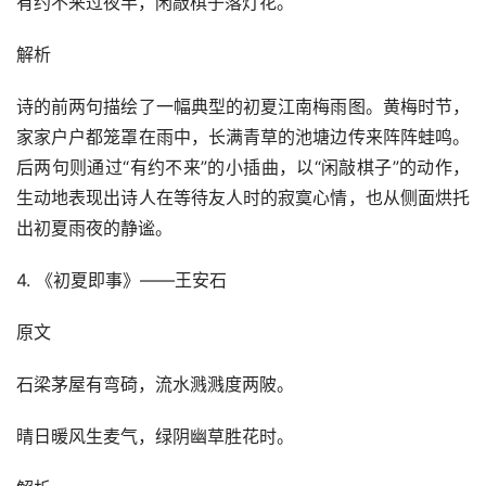
有约不来过夜半，闲敲棋子落灯花。
解析
诗的前两句描绘了一幅典型的初夏江南梅雨图。黄梅时节，
家家户户都笼罩在雨中，长满青草的池塘边传来阵阵蛙鸣。
后两句则通过“有约不来”的小插曲，以“闲敲棋子”的动作，
生动地表现出诗人在等待友人时的寂寞心情，也从侧面烘托
出初夏雨夜的静谧。
4. 《初夏即事》——王安石
原文
石梁茅屋有弯碕，流水溅溅度两陂。
晴日暖风生麦气，绿阴幽草胜花时。