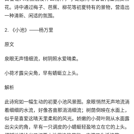
花。诗中通过梅子、芭蕉、柳花等初夏特有的景物，营造出
一种清新、闲适的氛围。
2. 《小池》——杨万里
原文
泉眼无声惜细流，树阴照水爱晴柔。
小荷才露尖尖角，早有蜻蜓立上头。
解析
此诗宛如一幅生动的初夏小池风景图。泉眼悄然无声地流淌
着细细的水流，好像吝啬那涓涓细流；树荫倒映在水面上，
似乎是喜爱这晴天里柔和的风光。娇嫩的小荷叶刚从水面露
出尖尖的角，早有一只调皮的小蜻蜓轻盈地立在它的上头。