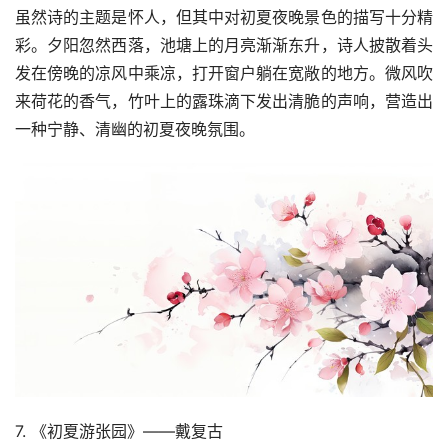
虽然诗的主题是怀人，但其中对初夏夜晚景色的描写十分精
彩。夕阳忽然西落，池塘上的月亮渐渐东升，诗人披散着头
发在傍晚的凉风中乘凉，打开窗户躺在宽敞的地方。微风吹
来荷花的香气，竹叶上的露珠滴下发出清脆的声响，营造出
一种宁静、清幽的初夏夜晚氛围。
7. 《初夏游张园》——戴复古