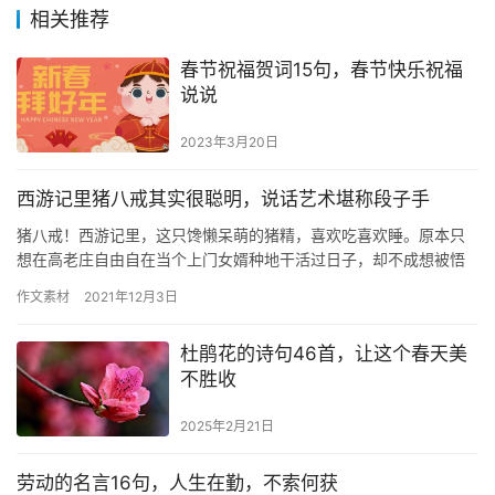
相关推荐
春节祝福贺词15句，春节快乐祝福
说说
2023年3月20日
西游记里猪八戒其实很聪明，说话艺术堪称段子手
猪八戒！西游记里，这只馋懒呆萌的猪精，喜欢吃喜欢睡。原本只
想在高老庄自由自在当个上门女婿种地干活过日子，却不成想被悟
空拎着耳朵，加入了取经队伍。 这只猪，一路上偷懒耍滑偶尔也打
作文素材
2021年12月3日
打小…
杜鹃花的诗句46首，让这个春天美
不胜收
2025年2月21日
劳动的名言16句，人生在勤，不索何获