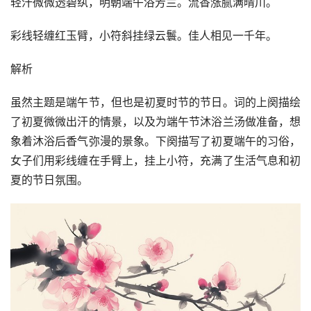
轻汗微微透碧纨，明朝端午浴芳兰。流香涨腻满晴川。
彩线轻缠红玉臂，小符斜挂绿云鬟。佳人相见一千年。
解析
虽然主题是端午节，但也是初夏时节的节日。词的上阕描绘
了初夏微微出汗的情景，以及为端午节沐浴兰汤做准备，想
象着沐浴后香气弥漫的景象。下阕描写了初夏端午的习俗，
女子们用彩线缠在手臂上，挂上小符，充满了生活气息和初
夏的节日氛围。