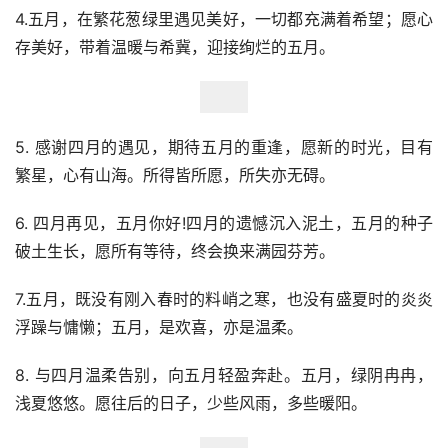
4.五月，在繁花葱绿里遇见美好，一切都充满着希望；愿心
存美好，带着温暖与希冀，迎接绚烂的五月。
5. 感谢四月的遇见，期待五月的重逢，愿新的时光，目有
繁星，心有山海。所得皆所愿，所失亦无碍。
6. 四月再见，五月你好!四月的遗憾沉入泥土，五月的种子
破土生长，愿所有等待，终会换来满园芬芳。
7.五月，既没有刚入春时的料峭之寒，也没有盛夏时的炎炎
浮躁与慵懒；五月，是欢喜，亦是温柔。
8. 与四月温柔告别，向五月轻盈奔赴。五月，绿阴冉冉，
浅夏悠悠。愿往后的日子，少些风雨，多些暖阳。