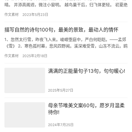
晴。 并添高阁迥，微注小窗明。 越鸟巢干后，归飞体更轻。 初夏绝
句 宋·陆游 纷纷红紫已成尘，布谷声中夏令新。 夹…
作文素材
2023年5月23日
描写自然的诗句100句，最美的景致，最动人的情怀
1、忽然太行雪，昨夜飞入来。崚嶒堕庭中，严白何皑皑。——孟郊
《雪》 2、寒色孤村幕，悲风四野闻。溪深难受雪，山冻不流云。鸥
鹭飞难辨，沙汀望莫分。野桥梅几树，并是白纷纷。—— 洪…
作文素材
2025年2月18日
满满的正能量句子13句，句句暖心!
2025年5月27日
母亲节唯美文案60句，愿岁月温柔
待你!
2024年7月25日