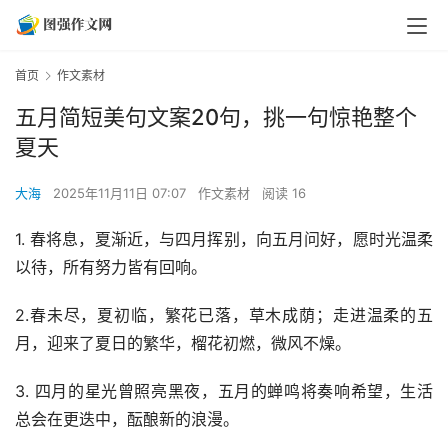
首页
作文素材
五月简短美句文案20句，挑一句惊艳整个
夏天
大海
2025年11月11日 07:07
作文素材
阅读 16
1. 春将息，夏渐近，与四月挥别，向五月问好，愿时光温柔
以待，所有努力皆有回响。
2.春未尽，夏初临，繁花已落，草木成荫；走进温柔的五
月，迎来了夏日的繁华，榴花初燃，微风不燥。
3. 四月的星光曾照亮黑夜，五月的蝉鸣将奏响希望，生活
总会在更迭中，酝酿新的浪漫。