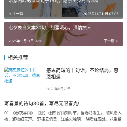
治愈内心的温暖句子19句，愿余生岁月皆温柔
上一篇
2025年11月11日 07:05
七夕表白文案20句，甜蜜暖心，深情撩人
2025年11月11日 07:10
下一篇
相关推荐
感恩简短的十句话，不论结局，感
恩相遇
2023年5月29日
写春景的诗句30首，写尽无限春光!
01 .《春夜喜雨》 【唐】杜甫 好雨知时节，当春乃发生。 随风潜入
夜，润物细无声。 野径云俱黑，江船火独明。 晓看红湿处，花重锦
官城。 【赏析】创作此诗时，诗人已在成都草堂定居两…