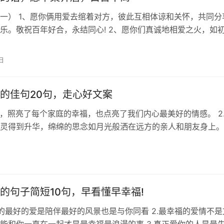
一） 1、愿你俩用爱去绾着对方，彼此互相体谅和关怀，共同分
乐。敬祝百年好合，永结同心! 2、愿你们真诚地相爱之火，如
久越旺！ 3、新婚快乐，早生…
日
的佳句20句，走心好文案
当空，照亮了每个家庭的幸福，也点亮了我们内心最美好的情感。 2.
灵得到升华，绵绵的思念如月光般洒在远方的亲人和朋友身上。 
彼此相隔万里，但深…
的句子简短10句，早看懂早幸福!
觉的最好的爱是陪伴最好的风景也是与你同看 2.最幸福的爱情不是