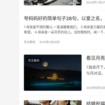
2024年11月2
夸妈妈好的简单句子28句，以爱之名
1.母亲是不熄的篝火,一直温暖着我们。 2.母亲是力量
希望。 4.母亲是一朵芬芳的花儿，当你惆怅时，闻一下
作文素材
2025年3月26日
看见月亮
作文素材
1.独坐月
与月对话，
4.星河滚
2025年8月4日
结婚祝福