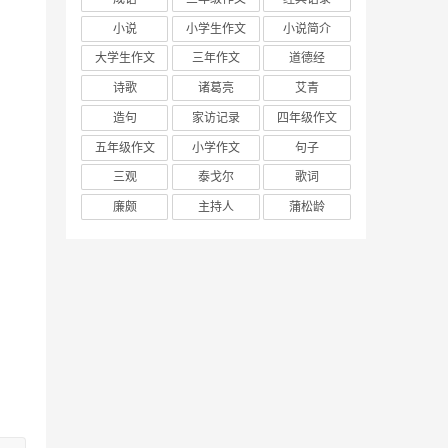
小说
小学生作文
小说简介
大学生作文
三年作文
道德经
诗歌
诸葛亮
艾青
造句
家访记录
四年级作文
五年级作文
小学作文
句子
三观
泰戈尔
歌词
廉颇
主持人
蒲松龄