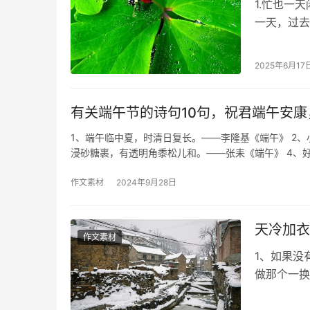
1.忙也一
一天，过去
有你们真好
2025年6月17
有关端午节的诗句10句，祝君端午安康
1、端午临中夏，时清日复长。——李隆基《端午》 2、
浸砂糖裹，有透明角黍松儿和。——张耒《端午》 4、
作文素材
2024年9月28日
天冷加衣
作文素材
1、如果没
做那个一换
单身狗可能