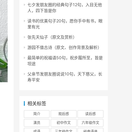
七夕发朋友圈的经典句子12句，入目无他
人，四下皆是你
读书的优美句子20句，愿你手中有书，眼
里有光
张先天仙子（原文及赏析）
游园不值古诗（原文、创作背景及解析）
最简单的祝福语50句，祝步履所至，皆是
坦途
父亲节发朋友圈说说10句，天下慈父，长
寿平安
相关标签
简介
观后感
读后感
演员
初中作文
六年级作文
成语
三年级作文
经典语录