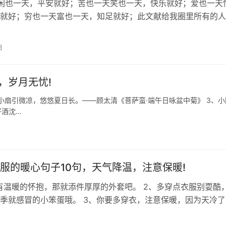
天闲也一天，平安就好；苦也一天笑也一天，快乐就好；爱也一天
就好；穷也一天富也一天，知足就好；此文献给我圈里所有的人
！ 2.人生，就是磨难在枝头上…
日
，岁月无忧!
小扇引微凉，悠悠夏日长。——顾太清《菩萨蛮·端午日咏盆中菊》 3、小
好酒沈…
服的暖心句子10句，天气降温，注意保暖!
有温暖的怀抱，那就添件厚厚的外套吧。 2、多穿点衣服别耍酷
季就感冒的小笨蛋哦。 3、你要多穿衣，注意保暖，因为天冷了
会升级为旺旺碎冰冰吧。 4、…