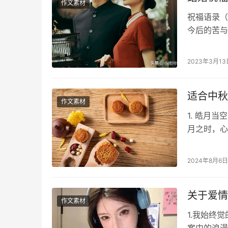
作文素材
祝福语录（
今后的苦与
的太阳，越
2023年3月13
适合中秋
作文素材
1. 皓月
月之时，心
繁星点点，
2024年8月6日
关于爱情
作文素材
1.我始终