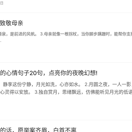
7日
，致敬母亲
的源泉，是前进的风帆。 3.母亲就像一根拐杖，当你脚步蹒跚时，能帮你支
…
的心情句子20句，点亮你的夜晚幻想!
下，静享这份宁静，月光如洗，心亦如水。 2.月圆之夜，一人一影
心灵得以安放。 3.独自赏月，思绪飘远，仿佛能听见月光的低
烫，你是人间理想；月影…
的话，愿举案齐眉，白首不离