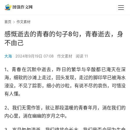
首页
作文素材
感慨逝去的青春的句子8句，青春逝去，身
不由己
大海
2024年9月19日 07:08
作文素材
阅读 11
1、青春在沉默中逝去，昨日的繁华与辛酸都已淹灭在深
海，细软的沙滩上走过，回头发现，走过的脚印早已被海水
浸没，不见了踪影，细小的沙粒，有说不尽的哀伤，可惜没
有人懂。
2、我们无需作答，就让那段温暖的青春年月，淌在我们的
内心里，淌在幽幽的岁月之中。
3、岁月匆匆流逝，我们终将会长大，我们是否会因为生命