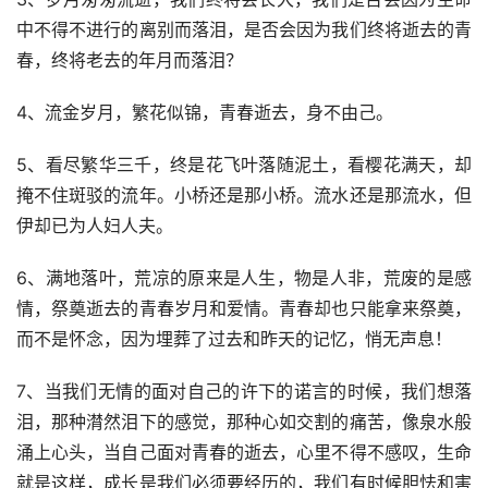
中不得不进行的离别而落泪，是否会因为我们终将逝去的青
春，终将老去的年月而落泪？
4、流金岁月，繁花似锦，青春逝去，身不由己。
5、看尽繁华三千，终是花飞叶落随泥土，看樱花满天，却
掩不住斑驳的流年。小桥还是那小桥。流水还是那流水，但
伊却已为人妇人夫。
6、满地落叶，荒凉的原来是人生，物是人非，荒废的是感
情，祭奠逝去的青春岁月和爱情。青春却也只能拿来祭奠，
而不是怀念，因为埋葬了过去和昨天的记忆，悄无声息！
7、当我们无情的面对自己的许下的诺言的时候，我们想落
泪，那种潸然泪下的感觉，那种心如交割的痛苦，像泉水般
涌上心头，当自己面对青春的逝去，心里不得不感叹，生命
就是这样，成长是我们必须要经历的，我们有时候胆怯和害