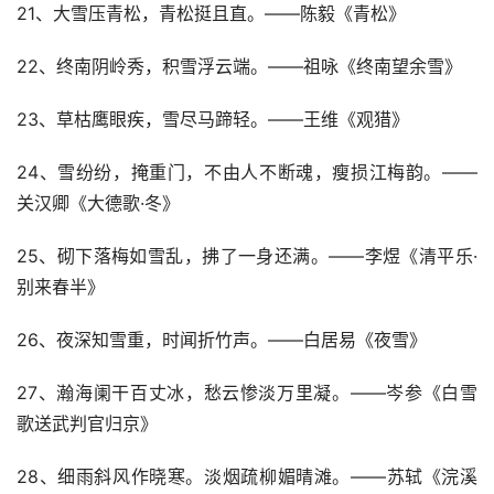
21、大雪压青松，青松挺且直。——陈毅《青松》
22、终南阴岭秀，积雪浮云端。——祖咏《终南望余雪》
23、草枯鹰眼疾，雪尽马蹄轻。——王维《观猎》
24、雪纷纷，掩重门，不由人不断魂，瘦损江梅韵。——
关汉卿《大德歌·冬》
25、砌下落梅如雪乱，拂了一身还满。——李煜《清平乐·
别来春半》
26、夜深知雪重，时闻折竹声。——白居易《夜雪》
27、瀚海阑干百丈冰，愁云惨淡万里凝。——岑参《白雪
歌送武判官归京》
28、细雨斜风作晓寒。淡烟疏柳媚晴滩。——苏轼《浣溪