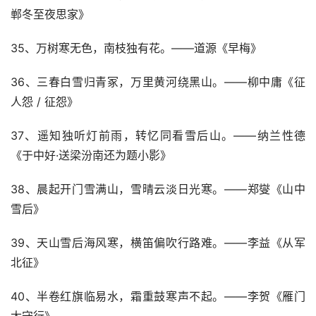
郸冬至夜思家》
35、万树寒无色，南枝独有花。——道源《早梅》
36、三春白雪归青冢，万里黄河绕黑山。——柳中庸《征
人怨 / 征怨》
37、遥知独听灯前雨，转忆同看雪后山。——纳兰性德
《于中好·送梁汾南还为题小影》
38、晨起开门雪满山，雪晴云淡日光寒。——郑燮《山中
雪后》
39、天山雪后海风寒，横笛偏吹行路难。——李益《从军
北征》
40、半卷红旗临易水，霜重鼓寒声不起。——李贺《雁门