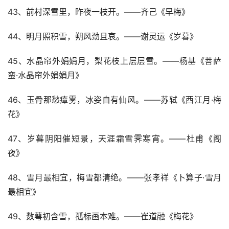
43、前村深雪里，昨夜一枝开。——齐己《早梅》
44、明月照积雪，朔风劲且哀。——谢灵运《岁暮》
45、水晶帘外娟娟月，梨花枝上层层雪。——杨基《菩萨
蛮·水晶帘外娟娟月》
46、玉骨那愁瘴雾，冰姿自有仙风。——苏轼《西江月·梅
花》
47、岁暮阴阳催短景，天涯霜雪霁寒宵。——杜甫《阁
夜》
48、雪月最相宜，梅雪都清绝。——张孝祥《卜算子·雪月
最相宜》
49、数萼初含雪，孤标画本难。——崔道融《梅花》