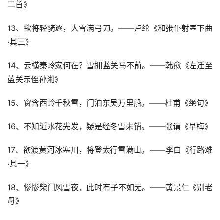
二首》
13、欲将轻骑逐，大雪满弓刀。——卢纶《和张仆射塞下曲
·其三》
14、云横秦岭家何在？雪拥蓝关马不前。——韩愈《左迁至
蓝关示侄孙湘》
15、窗含西岭千秋雪，门泊东吴万里船。——杜甫《绝句》
16、不知近水花先发，疑是经冬雪未销。——张谓《早梅》
17、欲渡黄河冰塞川，将登太行雪满山。——李白《行路难
·其一》
18、惨惨柴门风雪夜，此时有子不如无。——黄景仁《别老
母》