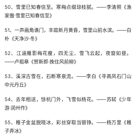
50、雪里已知春信至。寒梅点缀琼枝腻。——李清照《渔
家傲·雪里已知春信至》
51、一声画角谯门，丰庭新月黄昏，雪里山前水滨。——白
朴《天净沙·冬》
52、江涵雁影梅花瘦，四无尘、雪飞云起，夜窗如昼。
——卢祖皋《贺新郎·挽住风前柳》
53、溪深古雪在，石断寒泉流。——李白《寻高凤石门山
中元丹丘》
54、去年相送，馀杭门外，飞雪似杨花。——苏轼《少年
游·润州作》
55、稚子金盆脱晓冰，彩丝穿取当银铮。——杨万里《稚
子弄冰》