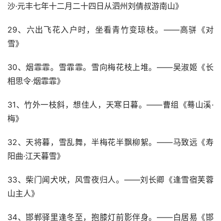
沙·元丰七年十二月二十四日从泗州刘倩叔游南山》
29、六出飞花入户时，坐看青竹变琼枝。——高骈《对
雪》
30、烟霏霏。雪霏霏。雪向梅花枝上堆。——吴淑姬《长
相思令·烟霏霏》
31、竹外一枝斜，想佳人，天寒日暮。——曹组《蓦山溪·
梅》
32、天将暮，雪乱舞，半梅花半飘柳絮。——马致远《寿
阳曲·江天暮雪》
33、柴门闻犬吠，风雪夜归人。——刘长卿《逢雪宿芙蓉
山主人》
34、邯郸驿里逢冬至，抱膝灯前影伴身。——白居易《邯