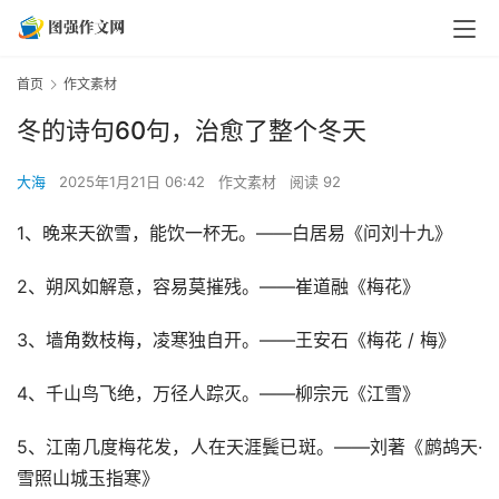
首页
作文素材
冬的诗句60句，治愈了整个冬天
大海
2025年1月21日 06:42
作文素材
阅读 92
1、晚来天欲雪，能饮一杯无。——白居易《问刘十九》
2、朔风如解意，容易莫摧残。——崔道融《梅花》
3、墙角数枝梅，凌寒独自开。——王安石《梅花 / 梅》
4、千山鸟飞绝，万径人踪灭。——柳宗元《江雪》
5、江南几度梅花发，人在天涯鬓已斑。——刘著《鹧鸪天·
雪照山城玉指寒》