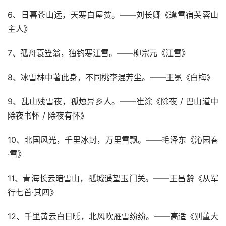
6、日暮苍山远，天寒白屋贫。——刘长卿《逢雪宿芙蓉山
主人》
7、孤舟蓑笠翁，独钓寒江雪。——柳宗元《江雪》
8、冰雪林中著此身，不同桃李混芳尘。——王冕《白梅》
9、乱山残雪夜，孤烛异乡人。——崔涂《除夜 / 巴山道中
除夜书怀 / 除夜有怀》
10、北国风光，千里冰封，万里雪飘。——毛泽东《沁园春
·雪》
11、青海长云暗雪山，孤城遥望玉门关。——王昌龄《从军
行七首·其四》
12、千里黄云白日曛，北风吹雁雪纷纷。——高适《别董大