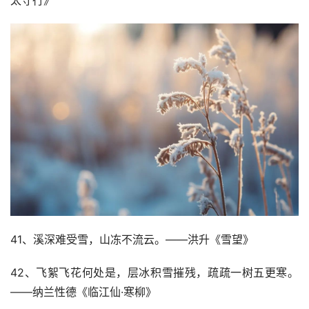
太守行》
41、溪深难受雪，山冻不流云。——洪升《雪望》
42、飞絮飞花何处是，层冰积雪摧残，疏疏一树五更寒。
——纳兰性德《临江仙·寒柳》