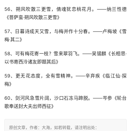
56、朔风吹散三更雪，倩魂犹恋桃花月。——纳兰性德
《菩萨蛮·朔风吹散三更雪》
57、日暮诗成天又雪，与梅并作十分春。——卢梅坡《雪
梅·其二》
58、可有梅花寄一枝？雪来翠羽飞。——吴锡麒《长相思·
以书寄西泠诸友即题其后》
59、更无花态度，全有雪精神。——辛弃疾《临江仙·探
梅》
60、剑河风急雪片阔，沙口石冻马蹄脱。——岑参《轮台
歌奉送封大夫出师西征》
原创文章，作者：大海，如若转载，请注明出处：