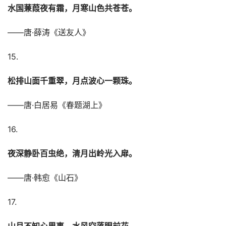
水国蒹葭夜有霜，月寒山色共苍苍。
——唐·薛涛《送友人》
15.
松排山面千重翠，月点波心一颗珠。
——唐·白居易《春题湖上》
16.
夜深静卧百虫绝，清月出岭光入扉。
——唐·韩愈《山石》
17.
山月不知心里事，水风空落眼前花。