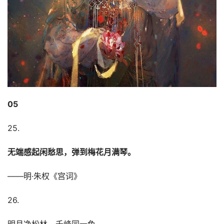
05
25.
无端感起闲愁思，弹到梅花月满琴。
——明·朱权《宫词》
26.
明月净松林，千峰同一色。