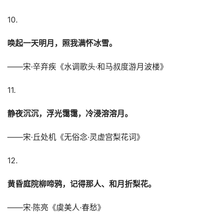
10.
唤起一天明月，照我满怀冰雪。
——宋·辛弃疾《水调歌头·和马叔度游月波楼》
11.
静夜沉沉，浮光霭霭，冷浸溶溶月。
——宋·丘处机《无俗念·灵虚宫梨花词》
12.
黄昏庭院柳啼鸦，记得那人、和月折梨花。
——宋·陈亮《虞美人·春愁》