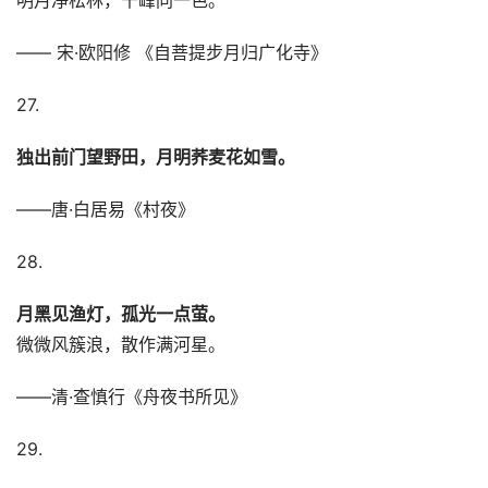
—— 宋·欧阳修 《自菩提步月归广化寺》
27.
独出前门望野田，月明荞麦花如雪。
——唐·白居易《村夜》
28.
月黑见渔灯，孤光一点萤。
微微风簇浪，散作满河星。
——清·查慎行《舟夜书所见》
29.