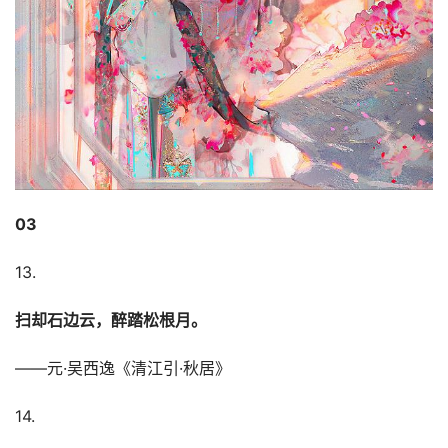
03
13.
扫却石边云，醉踏松根月。
——元·吴西逸《清江引·秋居》
14.