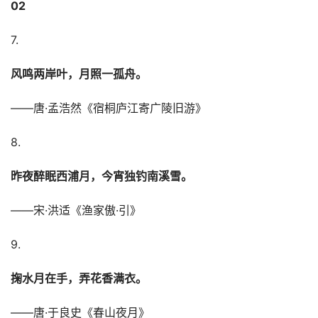
02
7.
风鸣两岸叶，月照一孤舟。
——唐·孟浩然《宿桐庐江寄广陵旧游》
8.
昨夜醉眠西浦月，今宵独钓南溪雪。
——宋·洪适《渔家傲·引》
9.
掬水月在手，弄花香满衣。
——唐·于良史《春山夜月》