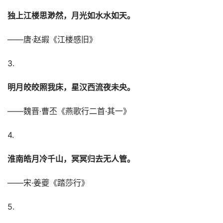
独上江楼思渺然，月光如水水如天。
——唐·赵嘏《江楼感旧》
3.
明月皎皎照我床，星汉西流夜未央。
——魏晋·曹丕《燕歌行二首·其一》
4.
淮南皓月冷千山，冥冥归去无人管。
——宋·姜夔《踏莎行》
5.