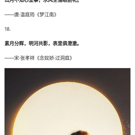
——唐·温庭筠《梦江南》
18.
素月分辉，明河共影，表里俱澄澈。
——宋·张孝祥《念奴娇·过洞庭》