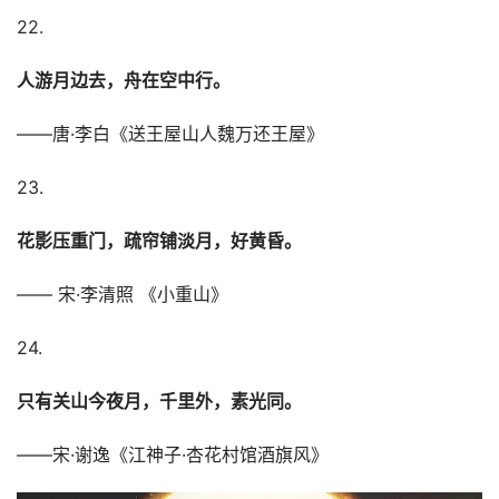
22.
人游月边去，舟在空中行。
——唐·李白《送王屋山人魏万还王屋》
23.
花影压重门，疏帘铺淡月，好黄昏。
—— 宋·李清照 《小重山》
24.
只有关山今夜月，千里外，素光同。
——宋·谢逸《江神子·杏花村馆酒旗风》