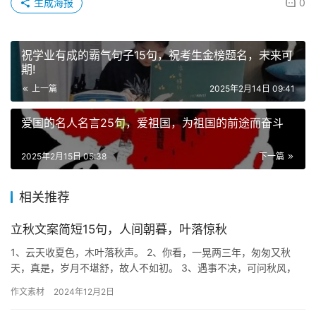
生成海报
0
祝学业有成的霸气句子15句，祝考生金榜题名，未来可
期!
上一篇
2025年2月14日 09:41
爱国的名人名言25句，爱祖国，为祖国的前途而奋斗
2025年2月15日 05:38
下一篇
相关推荐
立秋文案简短15句，人间朝暮，叶落惊秋
1、云天收夏色，木叶落秋声。 2、你看，一晃两三年，匆匆又秋
天，真是，岁月不堪舒，故人不如初。 3、遇事不决，可问秋风，
秋风不语，可随本心。 4、立秋，渐寒，添衣，勿病，安好。 5…
作文素材
2024年12月2日