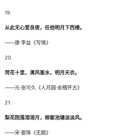
19.
从此无心爱良夜，任他明月下西楼。
——唐·李益《写情》
20.
菏花十里，清风鉴水，明月天衣。
——元·张可久《人月圆·会稽怀古》
21.
梨花院落溶溶月，柳絮池塘淡淡风。
——宋·晏殊《无题》