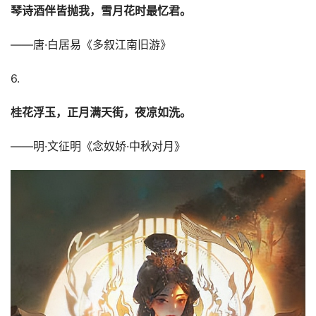
琴诗酒伴皆抛我，雪月花时最忆君。
——唐·白居易《多叙江南旧游》
6.
桂花浮玉，正月满天街，夜凉如洗。
——明·文征明《念奴娇·中秋对月》