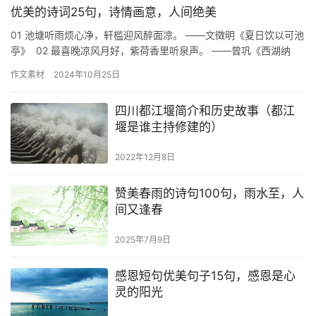
优美的诗词25句，诗情画意，人间绝美
01 池塘听雨烦心净，轩槛迎风醉面凉。 ——文徵明《夏日饮以可池
亭》 02 最喜晚凉风月好，紫荷香里听泉声。 ——曾巩《西湖纳
凉》 03 林下光阴无一事，水…
作文素材
2024年10月25日
四川都江堰简介和历史故事（都江
堰是谁主持修建的）
2022年12月8日
赞美春雨的诗句100句，雨水至，人
间又逢春
2025年7月9日
感恩短句优美句子15句，感恩是心
灵的阳光