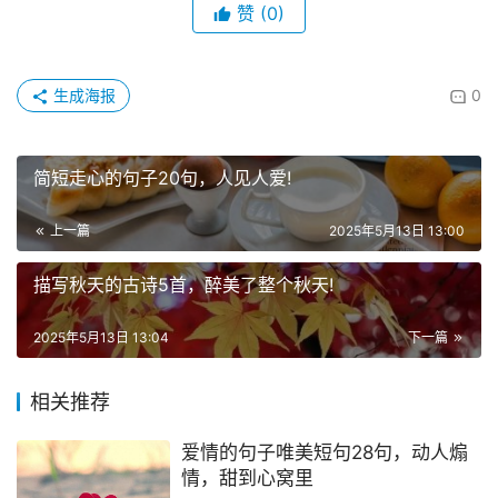
赞
(0)
生成海报
0
简短走心的句子20句，人见人爱!
上一篇
2025年5月13日 13:00
描写秋天的古诗5首，醉美了整个秋天!
2025年5月13日 13:04
下一篇
相关推荐
爱情的句子唯美短句28句，动人煽
情，甜到心窝里