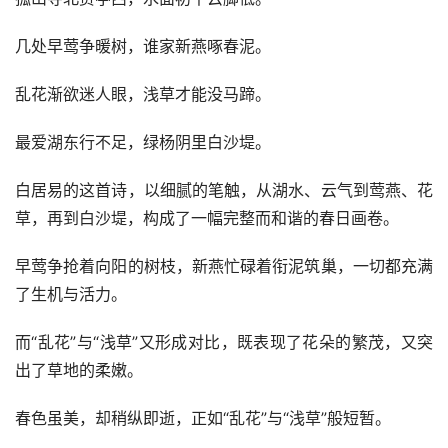
几处早莺争暖树，谁家新燕啄春泥。
乱花渐欲迷人眼，浅草才能没马蹄。
最爱湖东行不足，绿杨阴里白沙堤。
白居易的这首诗，以细腻的笔触，从湖水、云气到莺燕、花
草，再到白沙堤，构成了一幅完整而和谐的春日画卷。
早莺争抢着向阳的树枝，新燕忙碌着衔泥筑巢，一切都充满
了生机与活力。
而“乱花”与“浅草”又形成对比，既表现了花朵的繁茂，又突
出了草地的柔嫩。
春色虽美，却稍纵即逝，正如“乱花”与“浅草”般短暂。