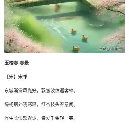
玉楼春·春景
【宋】宋祁
东城渐觉风光好，縠皱波纹迎客棹。
绿杨烟外晓寒轻，红杏枝头春意闹。
浮生长恨欢娱少，肯爱千金轻一笑。