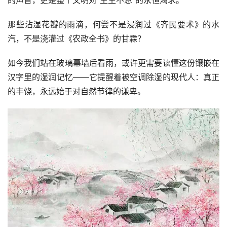
的声音，更是整个文明对”生生不息”的永恒渴求。
那些沾湿花瓣的雨滴，何尝不是浸润过《齐民要术》的水
汽，不是浇灌过《农政全书》的甘霖？
如今我们站在玻璃幕墙后看雨，或许更需要读懂这份镶嵌在
汉字里的湿润记忆——它提醒着被空调除湿的现代人：真正
的丰饶，永远始于对自然节律的谦卑。