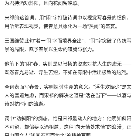
为君持酒劝斜阳，且向花间留晚照。
宋祁的这首词，用“闹”字打破诗词中以视觉写春景的惯例，
用听觉表现视觉，使春意具象化为一场“热闹”的盛宴。
王国维赞此句“着一‘闹’字而境界全出”，“闹”字突破了传统写
景的局限，赋予春景以生命的喧腾与张力。
他笔下的“闹”春，实则是以张扬的姿态对抗人生的虚无——
既然春光易逝、浮生苦短，不如在有限中活出极致的热烈。
全词表面写春景，实则探讨生命的意义。“浮生欢娱少”是文
人的普遍焦虑，而宋祁的解决之道是“活在当下”——以酒与
诗对抗时间的流逝。
词中“劝斜阳”的痴态，恰是宋祁最动人的地方：他明知斜阳
不可留，却偏要以酒相邀，这种“向无情处求情”的浪漫，正
是中国文人“知其不可而为之”的精神写照。