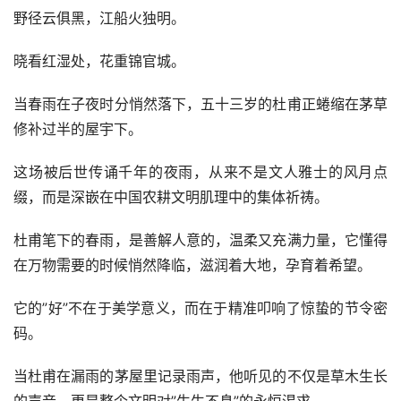
野径云俱黑，江船火独明。
晓看红湿处，花重锦官城。
当春雨在子夜时分悄然落下，五十三岁的杜甫正蜷缩在茅草
修补过半的屋宇下。
这场被后世传诵千年的夜雨，从来不是文人雅士的风月点
缀，而是深嵌在中国农耕文明肌理中的集体祈祷。
杜甫笔下的春雨，是善解人意的，温柔又充满力量，它懂得
在万物需要的时候悄然降临，滋润着大地，孕育着希望。
它的”好”不在于美学意义，而在于精准叩响了惊蛰的节令密
码。
当杜甫在漏雨的茅屋里记录雨声，他听见的不仅是草木生长