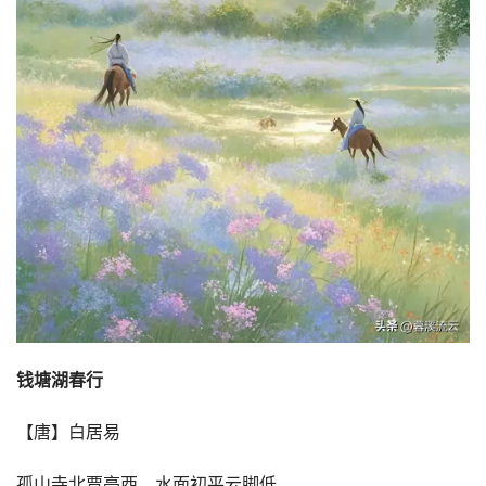
钱塘湖春行
【唐】白居易
孤山寺北贾亭西，水面初平云脚低。