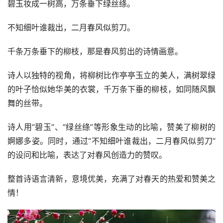
碧玉妆成一树高，万条垂下绿丝绦。
不知细叶谁裁出，二月春风似剪刀。
千条万条垂下的柳枝，那是春风剪出的诗情画意。
诗人以独特的视角，将柳树比作亭亭玉立的美人，满树翠绿
的叶子恰似她华美的衣裳，千万条下垂的柳枝，如同随风飘
舞的丝带。
诗人用“碧玉”、“绿丝绦”等形象生动的比喻，赞美了柳树的
婀娜多姿。同时，通过“不知细叶谁裁出，二月春风似剪刀”
的设问和比喻，表达了对春风创造力的赞叹。
整首诗语言清新，意境优美，充满了对春天的热爱和赞美之
情！