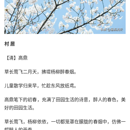
村 居
【清】高鼎
草长莺飞二月天，拂堤杨柳醉春烟。
儿童散学归来早，忙趁东风放纸鸢。
高鼎笔下的初春，充满了田园生活的诗意，醉人的春色，美
好的田园生活。
草长莺飞，杨柳依依，一切都笼罩在朦胧的春烟中，仿佛一
幅醉人的画卷。