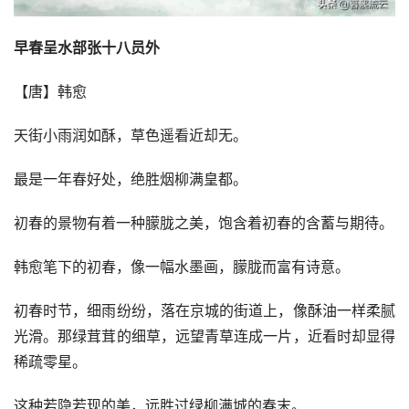
早春呈水部张十八员外
【唐】韩愈
天街小雨润如酥，草色遥看近却无。
最是一年春好处，绝胜烟柳满皇都。
初春的景物有着一种朦胧之美，饱含着初春的含蓄与期待。
韩愈笔下的初春，像一幅水墨画，朦胧而富有诗意。
初春时节，细雨纷纷，落在京城的街道上，像酥油一样柔腻
光滑。那绿茸茸的细草，远望青草连成一片，近看时却显得
稀疏零星。
这种若隐若现的美，远胜过绿柳满城的春末。