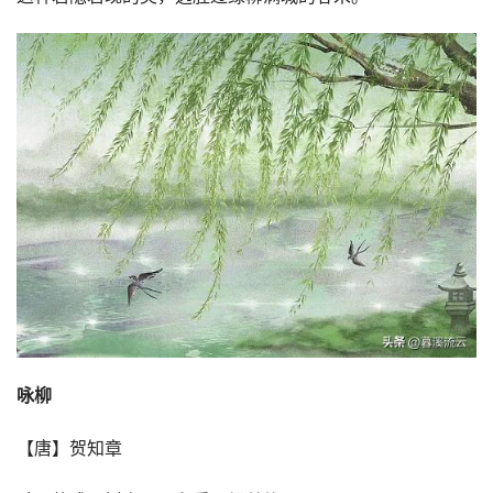
咏柳
【唐】贺知章