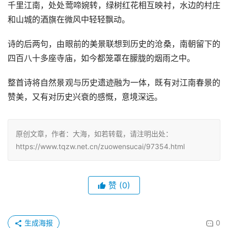
千里江南，处处莺啼婉转，绿树红花相互映衬，水边的村庄
和山城的酒旗在微风中轻轻飘动。
诗的后两句，由眼前的美景联想到历史的沧桑，南朝留下的
四百八十多座寺庙，如今都笼罩在朦胧的烟雨之中。
整首诗将自然景观与历史遗迹融为一体，既有对江南春景的
赞美，又有对历史兴衰的感慨，意境深远。
原创文章，作者：大海，如若转载，请注明出处：
https://www.tqzw.net.cn/zuowensucai/97354.html
赞
(0)
生成海报
0