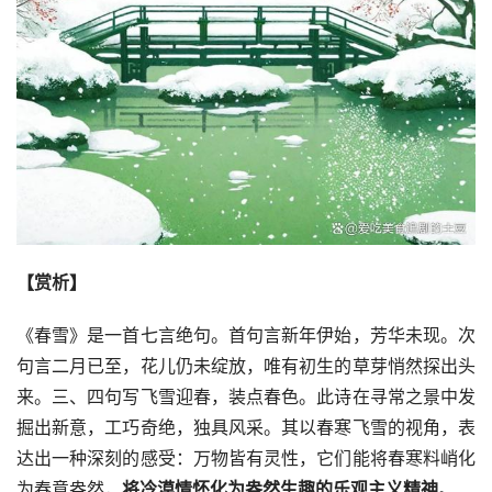
【赏析】
《春雪》是一首七言绝句。首句言新年伊始，芳华未现。次
句言二月已至，花儿仍未绽放，唯有初生的草芽悄然探出头
来。三、四句写飞雪迎春，装点春色。此诗在寻常之景中发
掘出新意，工巧奇绝，独具风采。其以春寒飞雪的视角，表
达出一种深刻的感受：万物皆有灵性，它们能将春寒料峭化
为春意盎然，
将冷漠情怀化为盎然生趣的乐观主义精神
。