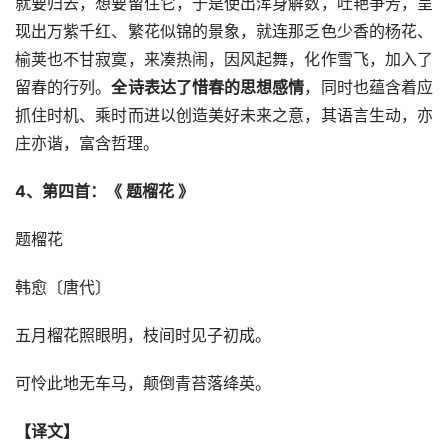
就要归去，想要留住它，于是使出浑身解数，吐艳争芳，呈
现出万紫千红、繁花似锦的景象，就连那乏色少香的杨花、
榆荚也不甘寂寞，来凑热闹，因风起舞，化作雪飞，加入了
留春的行列。
全诗表达了惜春的思想感情
，同时也蕴含着应
抓住时机、乘时而进以创造美好未来之意，其语言生动，亦
庄亦谐，富含哲理。
4、第四首：《 题榴花 》
题榴花
韩愈〔唐代〕
五月榴花照眼明，枝间时见子初成。
可怜此地无车马，颠倒青苔落绛英。
【译文】