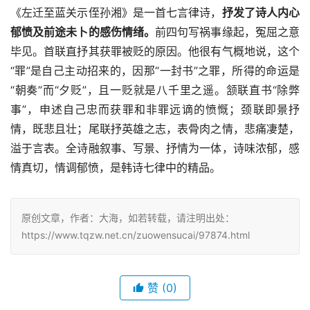
《左迁至蓝关示侄孙湘》是一首七言律诗，
抒发了诗人内心
郁愤及前途未卜的感伤情绪。
前四句写祸事缘起，冤屈之意
毕见。首联直抒其获罪被贬的原因。他很有气概地说，这个
“罪”是自己主动招来的，因那“一封书”之罪，所得的命运是
“朝奏”而“夕贬”，且一贬就是八千里之遥。颔联直书“除弊
事”，申述自己忠而获罪和非罪远谪的愤慨；颈联即景抒
情，既悲且壮；尾联抒英雄之志，表骨肉之情，悲痛凄楚，
溢于言表。全诗融叙事、写景、抒情为一体，诗味浓郁，感
情真切，情调郁愤，是韩诗七律中的精品。
原创文章，作者：大海，如若转载，请注明出处：
https://www.tqzw.net.cn/zuowensucai/97874.html
赞
(0)