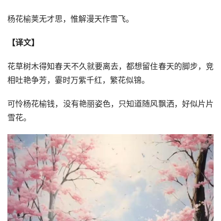
杨花榆荚无才思，惟解漫天作雪飞。
【译文】
花草树木得知春天不久就要离去，都想留住春天的脚步，竞
相吐艳争芳，霎时万紫千红，繁花似锦。
可怜杨花榆钱，没有艳丽姿色，只知道随风飘洒，好似片片
雪花。