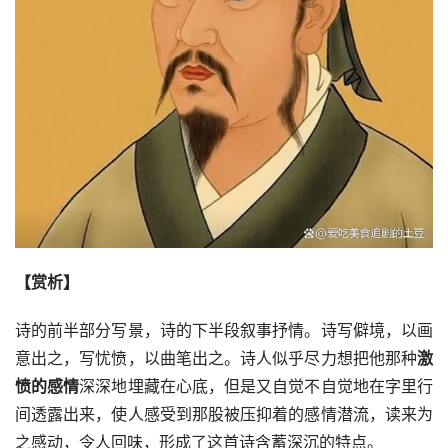
【赏析】
诗的前半部分写景，诗的下半段叙事抒情。诗写僻境，以画
意出之，写忧愤，以曲笔出之。诗人似乎尽力想把他那种
激
愤的感情
深深地埋藏在心底，但是又自觉不自觉地在字里行
间透露出来，使人感受到那股被压抑着的感情潜流，读来为
之感动，令人回味，形成了这首诗含蓄深沉的特点。