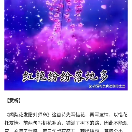
【赏析】
《闻梨花发赠刘师命》这首诗先写惜花，再写友情，以惜花
托友情。前两句写桃花凋落，铺满了树下的路，因此不能观
赏，充满了遗憾。第三句梨花盛开，转出结句，笃情全出。