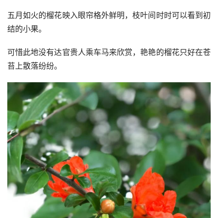
五月如火的榴花映入眼帘格外鲜明，枝叶间时时可以看到初
结的小果。
可惜此地没有达官贵人乘车马来欣赏，艳艳的榴花只好在苍
苔上散落纷纷。