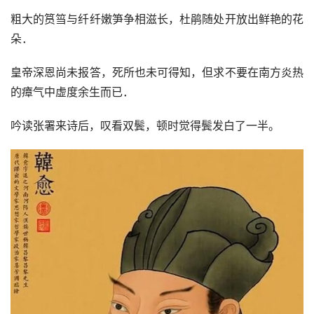
粗大的筼筜与纤纤嫩笋争相滋长，杜鹃随处开放出鲜艳的花
朵．
皇帝深恩尚未报答，死所也未可得知，但求不要在南方炎热
的瘴气中虚度余生而已．
吟读张署来诗后，叹看双鬓，顿时觉得鬓发白了一半。