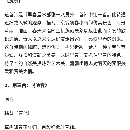
【赏析】
这首诗是《早春呈水部张十八员外二首》中第一首。此诗通
过细致入微的观察，描写了京城初春小雨的优美景色，写景
清丽，描画了春天来临时生机蓬勃景象以及由此而引发的欣
悦之情，诗人以之来引逗好友走出家门，感受早春的到来。
这首诗刻画细腻，造句优美，构思新颖，给人一种早春时节
湿润、舒适和清新之美感，既咏早春，又抓住早春的特色，
将早春的自然美提炼为艺术美，
流露出诗人对春天的无限热
爱和赞美之情
。
3、第三首：《晚春》
晚春
韩愈〔唐代〕
草树知春不久归，百般红紫斗芳菲。