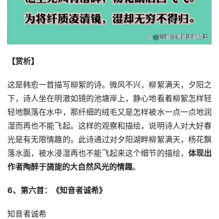
【赏析】
这是韩愈一首描写柳絮的诗。微风不兴，柳絮满天，夕阳之
下，诗人坐在明澈如镜的池塘岸上，静心地看着柳絮怎样轻
轻地飘落在水中，那纤细的绒毛又是怎样被水一点一点地润
湿而再也不能飞起。这样的观察和描绘，说明诗人对大好春
光是有无限情趣的。此诗通过对夕阳湖畔柳絮满天，杨花飘
落水面，被水浸湿再也不能飞起来这个细节的描绘，
体现出
作者陶醉于旖旎的大自然风光的情趣
。
6、第六首：《知音者诚希》
知音者诚希