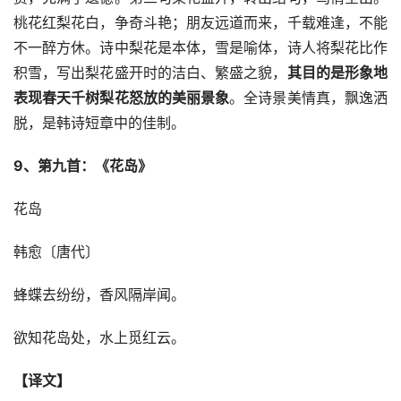
桃花红梨花白，争奇斗艳；朋友远道而来，千载难逢，不能
不一醉方休。诗中梨花是本体，雪是喻体，诗人将梨花比作
积雪，写出梨花盛开时的洁白、繁盛之貌，
其目的是形象地
表现春天千树梨花怒放的美丽景象
。全诗景美情真，飘逸洒
脱，是韩诗短章中的佳制。
9、第九首：《花岛》
花岛
韩愈〔唐代〕
蜂蝶去纷纷，香风隔岸闻。
欲知花岛处，水上觅红云。
【译文】