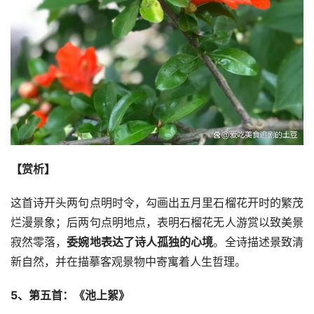
【赏析】
这首诗开头两句点明时令，勾画出五月里石榴花开时的繁茂
烂漫景象；后两句点明地点，表明石榴花无人游赏以致美景
寂然零落，
委婉地表达了诗人孤独的心境
。全诗描述景致清
新自然，并在描摹客观景物中寄寓着人生哲理。
5、第五首：《池上絮》