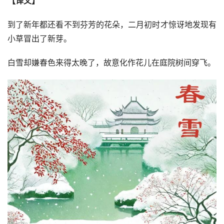
【译文】
到了新年都还看不到芬芳的花朵，二月初时才惊讶地发现有
小草冒出了新芽。
白雪却嫌春色来得太晚了，故意化作花儿在庭院树间穿飞。