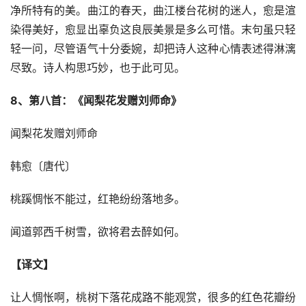
净所特有的美。曲江的春天，曲江楼台花树的迷人，愈是渲
染得美好，愈显出辜负这良辰美景是多么可惜。末句虽只轻
轻一问，尽管语气十分委婉，却把诗人这种心情表述得淋漓
尽致。诗人构思巧妙，也于此可见。
8、第八首：《闻梨花发赠刘师命》
闻梨花发赠刘师命
韩愈〔唐代〕
桃蹊惆怅不能过，红艳纷纷落地多。
闻道郭西千树雪，欲将君去醉如何。
【译文】
让人惆怅啊，桃树下落花成路不能观赏，很多的红色花瓣纷