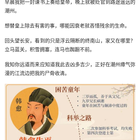
早晨我把一封谏书上奏给皇帝，晚上就被贬官到路途遥远的
潮州。
想替皇上除去有害的事，哪能因衰老就吝惜残余的生命。
回头望长安，看到的只是浮云隔断的终南山，家又在哪里？
立马蓝关，积雪拥塞，连马也踟蹰不前。
我知你远道而来应知道我此去凶多吉少，正好在潮州瘴气弥
漫的江流边把我的尸骨收清。