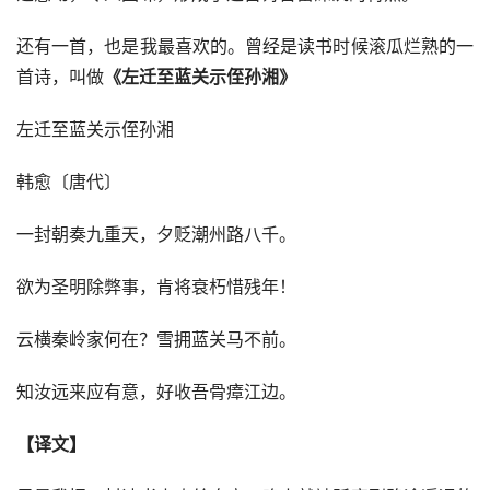
还有一首，也是我最喜欢的。曾经是读书时候滚瓜烂熟的一
首诗，叫做
《左迁至蓝关示侄孙湘》
左迁至蓝关示侄孙湘
韩愈〔唐代〕
一封朝奏九重天，夕贬潮州路八千。
欲为圣明除弊事，肯将衰朽惜残年！
云横秦岭家何在？雪拥蓝关马不前。
知汝远来应有意，好收吾骨瘴江边。
【译文】