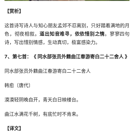
【赏析】
这首诗写诗人与知心朋友孟郊不忍离别，只好踏着满地的月
色，彻夜相叙。
道出知音难寻，依依惜别之情
。寥寥四句
诗，写出惜别情感，生动真切，极富感染力。
7、第七首：《 同水部张员外籍曲江春游寄白二十二舍人 》
同水部张员外籍曲江春游寄白二十二舍人
韩愈〔唐代〕
漠漠轻阴晚自开，青天白日映楼台。
曲江水满花千树，有底忙时不肯来。
【译文】