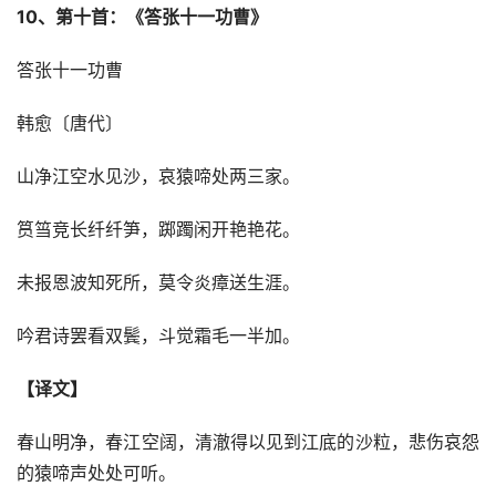
10、第十首：《答张十一功曹》
答张十一功曹
韩愈〔唐代〕
山净江空水见沙，哀猿啼处两三家。
筼筜竞长纤纤笋，踯躅闲开艳艳花。
未报恩波知死所，莫令炎瘴送生涯。
吟君诗罢看双鬓，斗觉霜毛一半加。
【译文】
春山明净，春江空阔，清澈得以见到江底的沙粒，悲伤哀怨
的猿啼声处处可听。