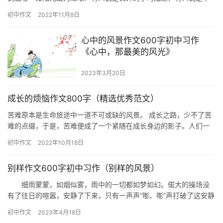
厚的物质……而我却认为那最灿烂的阳光莫过于爱。 两年前，我得
初中作文
2022年11月8日
了一…
心中的风景作文600字初中习作
《心中，那最美的风光》
2023年3月20日
成长的烦恼作文800字（精选优秀范文）
苦难原本是生命旅途中一道不可或缺的风景。 成长之路，少不了苦
难的点缀，于是，苦难便成了一个紧随在成长身边的影子。人们一
定会走上成长的这条道路，从生到死，从有到无，苦难也悄然的跟
初中作文
2022年10月18日
随在…
别样作文600字初中习作（别样的风景）
细雨蒙蒙，如烟似雾，雨中的一切都如梦如幻。偌大的操场没
有了往日的喧嚣，安静了下来，只有一声声“嘭、嘭”声打破了这安静
——那是风雨中的篮球声。他，和他在雨中的微笑成了我眼中别样
初中作文
2023年4月18日
的…