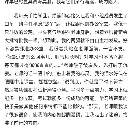
课早已尽显其高深莫测，我与它们渐行渐远，成为路人。
　　我每天手忙脚乱，烦躁的心绪又让我和小组成员发生了
口角，班主任平息“战争”后，让我跟他到办公室去。我像一
只斗败的公鸡，垂头丧气地跟在老师身后，想着老师肯定会
大批特批我一顿，想到此，我的两腿就不由自主地发软。好
不容易挪进办公室，我低着头站在老师面前，一言不发。
“你最近是怎么回事儿，脾气见长啊？对学习也不感兴趣！
每天都过得浑浑噩噩的……”老师皱了皱眉头，先打破了沉
寂。老师的话一语中的，敲击着我的心灵。我的泪水好似在
眼眶中走钢丝，摇摇欲坠。“说到底，你就是平时不努力，
然后被功课和考试折磨得心烦。平时多一点努力，学习上就
能多一份收获，考试就能多一份成功的可能。学习所带来的
快乐是做其他任何事情都不能比拟的。”那天，老师跟我谈
了很多很多，使我的内心如醍醐灌顶，让我走出了迷途，找
准了前行的方向。