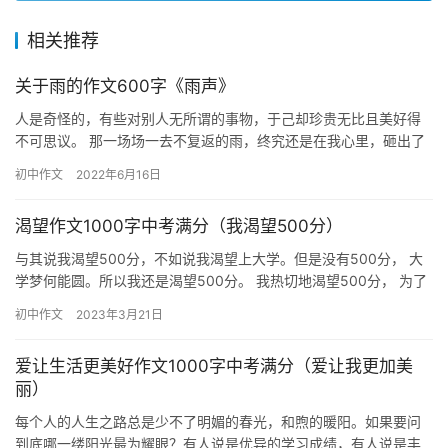
相关推荐
关于雨的作文600字《雨声》
人是奇怪的，有些对别人无所谓的事物，于己却珍贵无比且美好得
不可思议。 那一场场一去不复返的雨，终究还是在我心里，砸出了
无法抹去的印记。 上小学以前，一直住在姥姥家。姥姥的院子里有
初中作文
2022年6月16日
两…
渴望作文1000字中考满分（我渴望500分）
与其说我渴望500分，不如说我渴望上大学。但是没有500分， 大
学梦何能圆。所以我还是渴望500分。 我热切地渴望500分， 为了
这个渴望，我失去了自由，放 弃了爱好，没有了娱乐时…
初中作文
2023年3月21日
爱让生活更美好作文1000字中考满分（爱让我更加美
丽）
每个人的人生之路总是少不了明媚的春光，和煦的暖阳。如果要问
到底哪一缕阳光最为耀眼？有人说是优异的学习成绩，有人说是丰