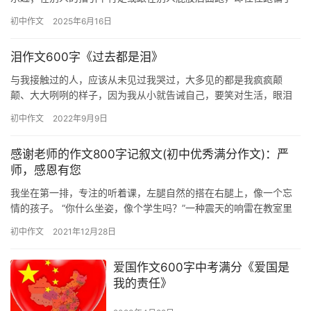
方向，跑丢了自己，找不到来时的路。 是啊，巨人的肩膀踩不实，
初中作文
2025年6月16日
也会…
泪作文600字《过去都是泪》
与我接触过的人，应该从未见过我哭过，大多见的都是我疯疯颠
颠、大大咧咧的样子，因为我从小就告诫自己，要笑对生活，眼泪
不能解决任何事情，所以我一直以笑来伪装自己。 一个星期一的早
初中作文
2022年9月9日
晨，窗…
感谢老师的作文800字记叙文(初中优秀满分作文)：严
师，感恩有您
我坐在第一排，专注的听着课，左腿自然的搭在右腿上，像一个忘
情的孩子。 “你什么坐姿，像个学生吗？”一种震天的响雷在教室里
炸开，我回头望望，没发现哪位同学有异常举动。 但仲老师的脸
初中作文
2021年12月28日
色…
爱国作文600字中考满分《爱国是
我的责任》