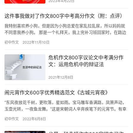
2023年4月22日
这件事我做对了作文800字中考高分作文（附：点评）
我特别喜欢养小狗，但是因为小狗总爱在家乱拉乱尿，所以妈妈就
不同意我养小狗。 那是一个礼拜天，我上完补习班回家时，在路边
发现了一只很漂亮的小狗，只见它的毛白白的，眼睛黑黑的像葡萄
初中作文
2022年11月10日
一样…
危机作文800字议论文中考满分作
文：运用危机中的辩证法
2021年12月8日
闹元宵作文600字优秀精选范文《古城元宵夜》
“东风夜放花千树，更吹落，星如雨。宝马雕车香满路，凤箫声动，
玉壶光转，一夜鱼龙舞。”这是宋朝词人辛弃疾笔下的元宵节。有幸
在元宵这天到蒲城一游。这夜，必定是个无眠的夜晚。 “小店青帘…
初中作文
2022年6月8日