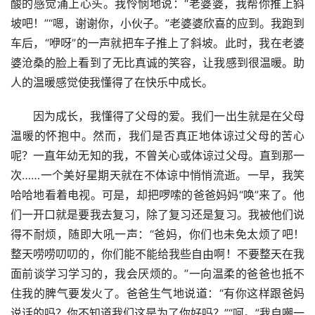
酸的感觉涌上心头。我怜悯地说：“老婆婆，我帮你推上斜
坡吧！”“嗯，谢谢你，小伙子。”老婆婆欣喜的应到。我跑到
车后，“咿呀”的一声就把车子推上了斜坡。此时，我在老婆
婆沧桑的脸上看到了无比真诚的笑容，让我感到很温暖。助
人的温暖感觉使我懂得了在快乐中成长。
　　因为成长，我懂得了父母的爱。我们一出生就是在父母
温暖的怀抱中。然而，我们是否真正地体谅过父母的苦心
呢？一直年幼无知的我，不曾关心或体谅过父母。直到那一
次……一个美好星期天就在不体谅中悄悄流逝。一早，我笑
哈哈地看着电视。可是，却把啰嗦的爸爸妈妈“唤”来了。他
们一开口就是要我去复习，除了复习还是复习。我被他们说
得不耐烦，随即大吼一声：“爸妈，你们也未免太烦了吧！
整天唠唠叨叨的，你们能不能给我些自由啊！不要整天在我
面前谈学习学习的，我会厌烦的。”一向温柔的爸爸也抵不
住我的脾气要发火了。爸爸生气地说道：“有你这样跟爸妈
说话的吗？你不知道我们这是为了你好吗？”“呵。”我自嘲一