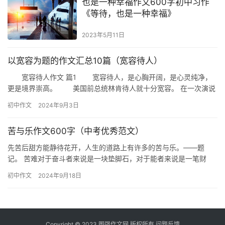
也是一种幸福作文600字初中习作
《等待，也是一种幸福》
2023年5月11日
以宽容为题的作文汇总10篇（宽容待人）
宽容待人作文 篇1 宽容待人，是心胸开阔，是心灵纯净，
更是境界崇高。 美国前总统林肯待人就十分宽容。 在一次演说
时，一个参议员故意羞辱他：“林肯先生，在你开始演讲之前，…
初中作文
2024年9月3日
苦与乐作文600字（中考优秀范文）
先苦后甜方能静待花开，人生的道路上有许多的苦与乐。——题
记。 苦难对于奋斗者来说是一块垫脚石，对于能者来说是一笔财
富，对于弱者来说是万丈深渊。 学习过程中有快乐，学习过程中有
初中作文
2024年9月18日
辛苦，…
Copyright © 2023
图强作文网
版权所有
问题反馈