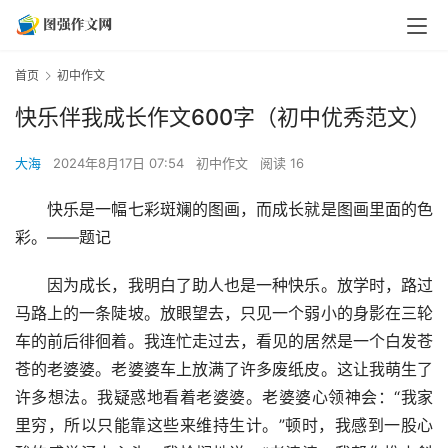
首页
初中作文
快乐伴我成长作文600字（初中优秀范文）
大海
2024年8月17日 07:54
初中作文
阅读 16
　　快乐是一幅七彩斑斓的图画，而成长就是图画里面的色
彩。——题记
　　因为成长，我明白了助人也是一种快乐。放学时，路过
马路上的一条陡坡。放眼望去，只见一个弱小的身影在三轮
车的前后徘徊着。我连忙走过去，看见的居然是一个白发苍
苍的老婆婆。老婆婆车上放满了许多废纸皮。这让我萌生了
许多想法。我疑惑地看着老婆婆。老婆婆心领神会：“我家
里穷，所以只能靠这些来维持生计。”顿时，我感到一股心