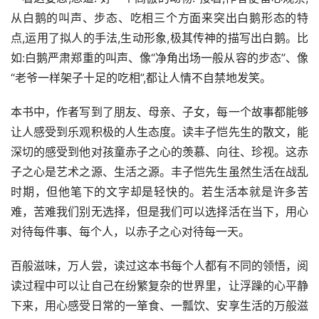
从白鹅的叫声、步态、吃相三个方面来突出白鹅形态的特
点,运用了拟人的手法,生动形象,极其传神的描写出白鹅。比
如:白鹅严肃郑重的叫声、像“净角出场一般从容的步态”、像
“老爷一样架子十足的吃相”,都让人情不自禁地发笑。
本书中，作者写到了朋友、母亲、子女，每一个故事都能够
让人感受到乐观积极的人生态度。读丰子恺先生的散文，能
深切的感受到他对孩童赤子之心的羡慕、向往、珍视。这赤
子之心是艺术之源、生活之源。丰子恺先生虽然生活在战乱
时期，但他笔下的文字却是轻快的。若生活本就是许多苦
难，苦难我们别无选择，但是我们可以选择活在当下，用心
对待每件事、每个人，以赤子之心对待每一天。
百般滋味，万人尝，读过这本书每个人都有不同的领悟，阅
读过程中可以让自己在纷繁复杂的世界里，让浮躁的心平静
下来，用心感受日常的一箪食、一瓢饮、安享生活的万般滋