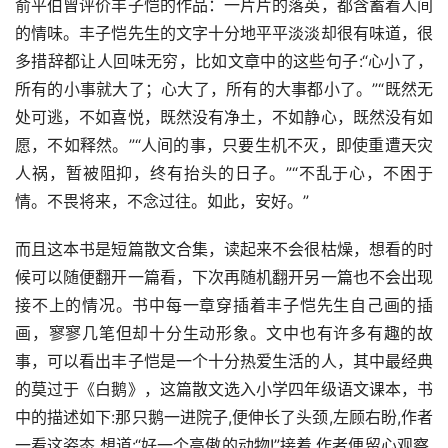
俞平伯曾评价丰子恺的作品：一片片的落英，都含蓄着人间
的情味。丰子恺先生的文字十分地平平淡淡却很有味道，很
多措辞都让人回味无穷，比如文章中的这些句子:“心小了，
所有的小事就大了；心大了，所有的大事都小了。”“既然无
处可逃，不如喜悦，既然没有净土，不如静心，既然没有如
愿，不如释然。”“人间的事，只要生机不灭，即使重遭天灾
人祸，暂被阻抑，终有抬头的日子。”“不乱于心，不困于
情。不畏将来，不念过往。如此，安好。”
而且这本书是短篇散文合集，读起来不会很枯燥，想看的时
候可以随便翻开一篇看，下次再随机翻开另一篇也不会出现
接不上的情况。书中每一章穿插着丰子恺先生自己画的插
画，寥寥几笔但却十分生动形象。文中也有许多有趣的故
事，可以看出丰子恺是一个十分热爱生活的人，其中最经典
的莫过于《白鹅》，这篇散文选入小学四年级语文课本，书
中的描述如下:那只鹅一进院子,便伸长了头颈,左顾右盼,作者
一看这姿态,想道:“好一个高傲的动物!”接着,作者便留心观察,