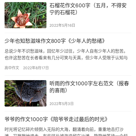
石榴花作文600字（五月，不得安
宁的石榴花）
2022年5月16日
少年也知愁滋味作文800字《少年人的愁绪》
总说少年不识愁滋味，回忆年少过往，少年人自有少年人的愁苦。
也许这愁苦在长者看来有几分可笑与天真，但少年人受限于认知与
阅历，总会在不知不觉间走入死胡同。凡所走过必有路径，凡所经
高中作文
2022年8月17日
历必有…
听雨的作文1000字左右范文（报春
的喜雨）
2022年5月3日
爷爷的作文1000字《陪爷爷走过最后的时光》
时光将记忆碎片倾倒入无际的大海，翻涌着向前，重重地击打沙
滩，又狠狠地退去。有些碎片被海浪留在沙滩，静静地等待一个赶