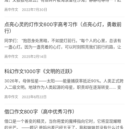
海人将它拾起。 奶奶和爷爷经常发生争吵，两人各执一方意见，对
高中作文
2022年7月30日
峙着，…
点亮心灵的灯作文600字高考习作（点亮心灯，勇敢前
行）
同学们： “抱怨身处黑暗，不如提灯前行。”每个人的心里，总该有
一盏心灯。因为一盏亮着的心灯，可以时刻照亮我们前行的路，让
我们在困境中生出希望，在绝望中激起斗志。 雨果曾说过：“没有…
高中作文
2025年2月14日
科幻作文1000字《文明的迁跃》
3026年，母体恒星——太阳——能量捕获率抵近90%。人类正式跨
入二级文明。地球作为人类起源的母星，职责却在逐渐转变…… 变
革的时代 那原本蔚蓝的海洋和天空，已经逐渐被银灰色光芒所…
高中作文
2022年6月22日
借口作文800字（高中优秀习作）
借口是一个善变的精灵，当你用爱的魔棒指向它时，它将显现耀眼
的光芒。 ——题记 爸妈出差已经五天了，我和妹妹并没有什么过多