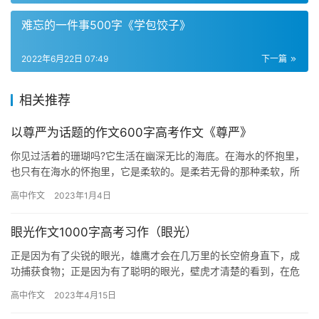
难忘的一件事500字《学包饺子》
2022年6月22日 07:49
下一篇
相关推荐
以尊严为话题的作文600字高考作文《尊严》
你见过活着的珊瑚吗?它生活在幽深无比的海底。在海水的怀抱里，
也只有在海水的怀抱里，它是柔软的。是柔若无骨的那种柔软，所
有小小的触角都在水中轻轻地一张一合，似乎每一阵流水的波动都
高中作文
2023年1月4日
在柔…
眼光作文1000字高考习作（眼光）
正是因为有了尖锐的眼光，雄鹰才会在几万里的长空俯身直下，成
功捕获食物；正是因为有了聪明的眼光，壁虎才清楚的看到，在危
险面前只有果断断尾，以小痛换取生命更长久的时光；正是因为有
高中作文
2023年4月15日
了睿智…