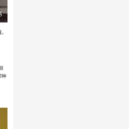
钱，
就
那种