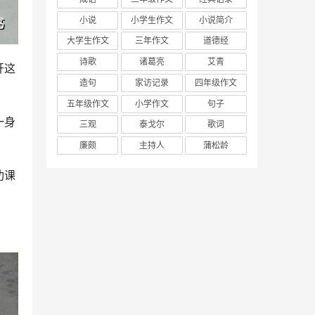
小说
小学生作文
小说简介
大学生作文
三年作文
道德经
诗歌
诸葛亮
艾青
开这
造句
家访记录
四年级作文
五年级作文
小学作文
句子
一身
三观
泰戈尔
歌词
廉颇
主持人
蒲松龄
功课