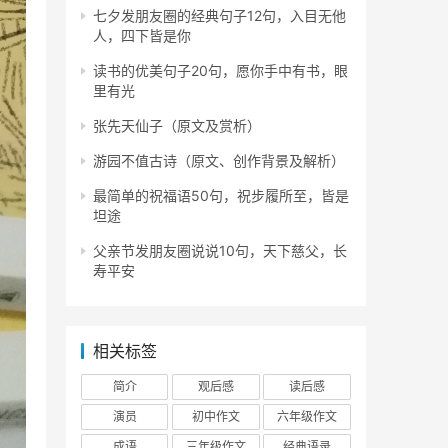
七夕发朋友圈的经典句子12句，入目无他
人，四下皆是你
读书的优美句子20句，愿你手中有书，眼
里有光
张先天仙子（原文及赏析）
游园不值古诗（原文、创作背景及解析）
最简单的祝福语50句，祝步履所至，皆是
坦途
父亲节发朋友圈说说10句，天下慈父，长
寿平安
相关标签
简介
观后感
读后感
演员
初中作文
六年级作文
成语
三年级作文
经典语录