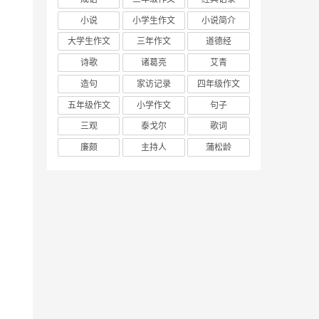
小说
小学生作文
小说简介
大学生作文
三年作文
道德经
诗歌
诸葛亮
艾青
造句
家访记录
四年级作文
五年级作文
小学作文
句子
三观
泰戈尔
歌词
廉颇
主持人
蒲松龄