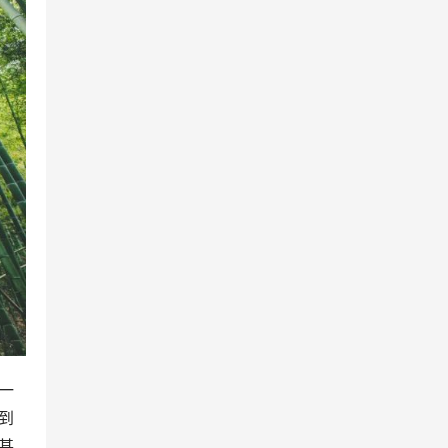
一
到
甚