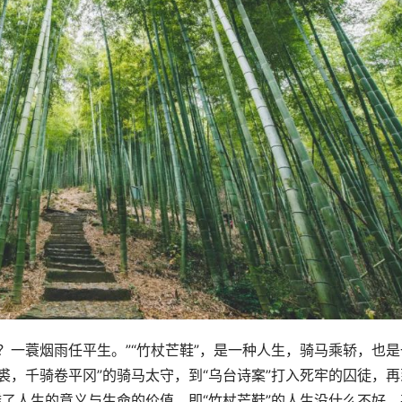
？一蓑烟雨任平生。”“竹杖芒鞋”，是一种人生，骑马乘轿，也是
裘，千骑卷平冈”的骑马太守，到“乌台诗案”打入死牢的囚徒，再
透了人生的意义与生命的价值，即“竹杖芒鞋”的人生没什么不好，