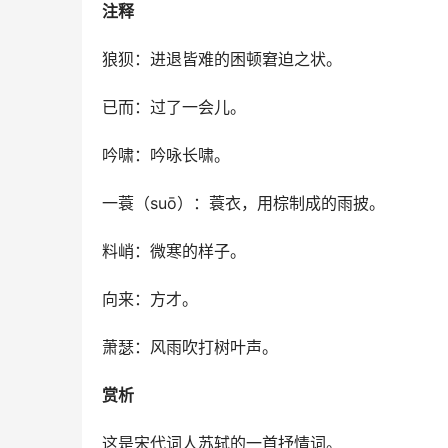
注释
狼狈：进退皆难的困顿窘迫之状。
已而：过了一会儿。
吟啸：吟咏长啸。
一蓑（suō）：蓑衣，用棕制成的雨披。
料峭：微寒的样子。
向来：方才。
萧瑟：风雨吹打树叶声。
赏析
这是宋代词人苏轼的一首抒情词。