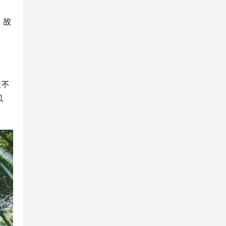
，故
大不
风