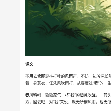
译文
不用去管那穿林打叶的风雨声，不妨一边吟咏长
着一身蓑衣，任凭风吹雨打，从容度过“我”的一
春风料峭，微微凉气，将“我”的酒意吹醒，一转
方，回去吧，对“我”来说，既无所谓风雨，也无