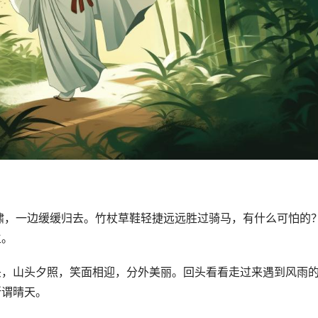
啸，一边缓缓归去。竹杖草鞋轻捷远远胜过骑马，有什么可怕的
生。
头，山头夕照，笑面相迎，分外美丽。回头看看走过来遇到风雨
所谓晴天。