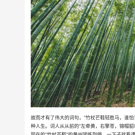
故而才有了伟大的词句，“竹杖芒鞋轻胜马，谁怕
种人生。词人从从前的“左牵黄，右擎苍，锦帽貂
现在的“竹杖芒鞋”的黄州团练副使，一下子就看