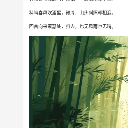
料峭春风吹酒醒，微冷，山头斜照却相迎。
回首向来萧瑟处，归去，也无风雨也无晴。