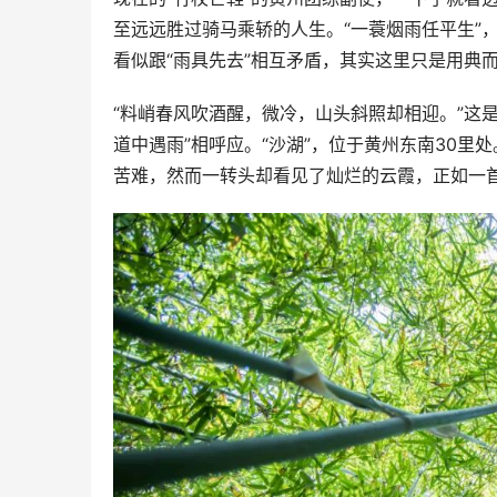
至远远胜过骑马乘轿的人生。“一蓑烟雨任平生”
看似跟“雨具先去”相互矛盾，其实这里只是用典
“料峭春风吹酒醒，微冷，山头斜照却相迎。”这
道中遇雨”相呼应。“沙湖”，位于黄州东南30里
苦难，然而一转头却看见了灿烂的云霞，正如一首