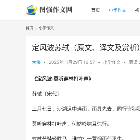
首页
小学作文
初
首页
小学作文
定风波苏轼（原文、译文及赏析
大海
•
2025年11月29日 16:57
•
小学作文
•
阅读 
《定风波·莫听穿林打叶声》
苏轼〔宋代〕
三月七日，沙湖道中遇雨，雨具先去，同行皆狼狈
莫听穿林打叶声，何妨吟啸且徐行。
竹杖芒鞋轻胜马，谁怕？一蓑烟雨任平生。