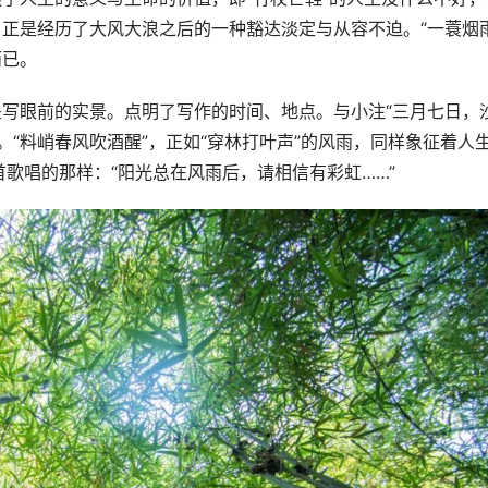
，正是经历了大风大浪之后的一种豁达淡定与从容不迫。“一蓑烟雨
而已。
是写眼前的实景。点明了写作的时间、地点。与小注“三月七日，
处。“料峭春风吹酒醒”，正如“穿林打叶声”的风雨，同样象征着人
歌唱的那样：“阳光总在风雨后，请相信有彩虹……”