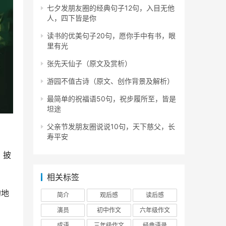
七夕发朋友圈的经典句子12句，入目无他
人，四下皆是你
读书的优美句子20句，愿你手中有书，眼
里有光
张先天仙子（原文及赏析）
游园不值古诗（原文、创作背景及解析）
最简单的祝福语50句，祝步履所至，皆是
坦途
父亲节发朋友圈说说10句，天下慈父，长
寿平安
？披
相关标签
的地
简介
观后感
读后感
演员
初中作文
六年级作文
成语
三年级作文
经典语录