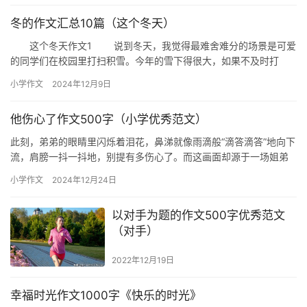
冬的作文汇总10篇（这个冬天）
这个冬天作文1 说到冬天，我觉得最难舍难分的场景是可爱
的同学们在校园里打扫积雪。今年的雪下得很大，如果不及时打
扫，不但要被老师批评，同学们就要遭殃了——不是滑倒就是鞋里
小学作文
2024年12月9日
进雪…
他伤心了作文500字（小学优秀范文）
此刻，弟弟的眼睛里闪烁着泪花，鼻涕就像雨滴般“滴答滴答”地向下
流，肩膀一抖一抖地，别提有多伤心了。而这画面却源于一场姐弟
间的日常打闹。 我有一个调皮又黏人的弟弟，家里常常是“战火纷…
小学作文
2024年12月24日
以对手为题的作文500字优秀范文
（对手）
2022年12月19日
幸福时光作文1000字《快乐的时光》