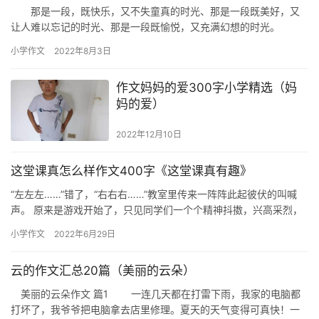
那是一段，既快乐，又不失童真的时光、那是一段既美好，又
让人难以忘记的时光、那是一段既愉悦，又充满幻想的时光。
记忆最深刻的是，小时候，每逢春节都要到外婆家去做客，去体验
小学作文
2022年8月3日
乡村…
作文妈妈的爱300字小学精选（妈
妈的爱）
2022年12月10日
这堂课真怎么样作文400字《这堂课真有趣》
“左左左……”错了，“右右右……”教室里传来一阵阵此起彼伏的叫喊
声。 原来是游戏开始了，只见同学们一个个精神抖擞，兴高采烈，
有的同学…
小学作文
2022年6月29日
云的作文汇总20篇（美丽的云朵）
美丽的云朵作文 篇1 一连几天都在打雷下雨，我家的电脑都
打坏了，我爷爷把电脑拿去店里修理。夏天的天气变得可真快！一