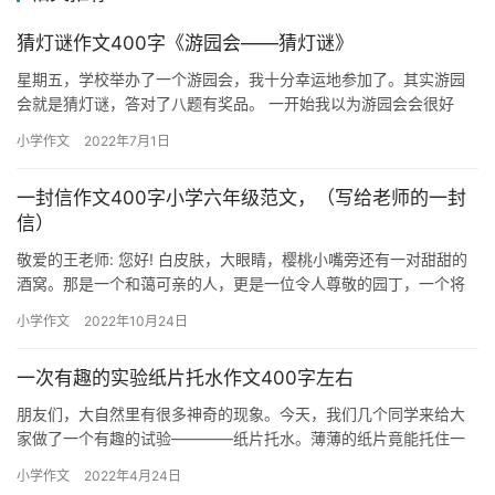
猜灯谜作文400字《游园会——猜灯谜》
星期五，学校举办了一个游园会，我十分幸运地参加了。其实游园
会就是猜灯谜，答对了八题有奖品。 一开始我以为游园会会很好
玩，活动开始后，我就这儿猜一道题，那儿猜一道题，可是这样不
小学作文
2022年7月1日
容易答…
一封信作文400字小学六年级范文，（写给老师的一封
信）
敬爱的王老师: 您好! 白皮肤，大眼睛，樱桃小嘴旁还有一对甜甜的
酒窝。那是一个和蔼可亲的人，更是一位令人尊敬的园丁，一个将
全部身心都投入到了教育事业中的一支默默燃烧的红烛啊! 您从…
小学作文
2022年10月24日
一次有趣的实验纸片托水作文400字左右
朋友们，大自然里有很多神奇的现象。今天，我们几个同学来给大
家做了一个有趣的试验————纸片托水。薄薄的纸片竟能托住一
杯水，真的吗？？？你的心中一定会打一个大大的问号。我那就做
小学作文
2022年4月24日
一做这…