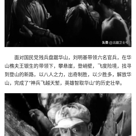
　　面对国民党残兵盘踞华山，刘明基带领六名官兵，在华
山樵夫王银生的带领下，攀悬崖，登峭壁，飞度险境，找寻
到登山的新路，以八人之力，出奇制胜，以少胜多，解放华
山，完成了“神兵飞越天堑，英雄智取华山”的历史壮举。