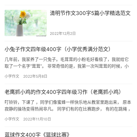
即…
清明节作文300字5篇小学精选范文
2022年12月2日
小兔子作文四年级400字（小学优秀满分范文）
几年前，我家养了一只兔子。毛茸茸的小粉毛好看极了，我就给它
取了一个名字“茸茸”。 非常奇怪的是，我第一次叫茸茸的时候，小
兔径直就跑到了我的身边, 难道是它喜欢这个名字吗? 有一天，…
小学作文
2022年5月8日
老鹰抓小鸡的作文400字四年级习作（老鹰抓小鸡）
叮铃铃，下课了 ，同学们像蜜蜂一样快乐地从教室里跑出来， 原本
寂静的操场变得热闹非凡。 同学们有的在比赛跑步， 有的在跳绳 ，
有的在打球 …… 我往教室里瞟了一眼， 咦 ，邹悦潇她…
小学作文
2022年11月10日
蓝球作文400字《篮球比赛》