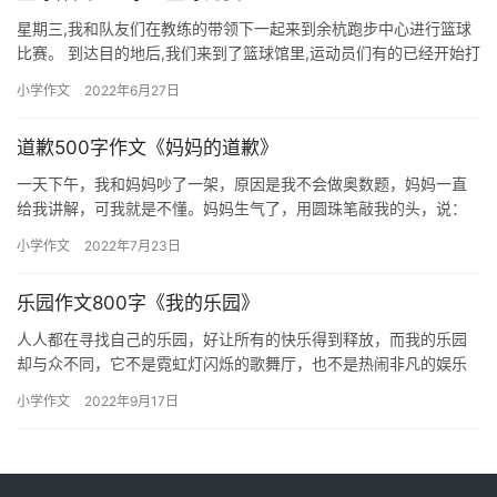
星期三,我和队友们在教练的带领下一起来到余杭跑步中心进行篮球
比赛。 到达目的地后,我们来到了篮球馆里,运动员们有的已经开始打
比赛了，有的在中场休息，还有的在做热身准备，非常热闹。 …
小学作文
2022年6月27日
道歉500字作文《妈妈的道歉》
一天下午，我和妈妈吵了一架，原因是我不会做奥数题，妈妈一直
给我讲解，可我就是不懂。妈妈生气了，用圆珠笔敲我的头，说：
“我都给你讲这么多遍了，怎么还不会做啊？”“不会做就是不会做，
小学作文
2022年7月23日
你…
乐园作文800字《我的乐园》
人人都在寻找自己的乐园，好让所有的快乐得到释放，而我的乐园
却与众不同，它不是霓虹灯闪烁的歌舞厅，也不是热闹非凡的娱乐
园，它是我的书房兼卧室的小房间。小房间里，有着普通的白色的
小学作文
2022年9月17日
墙壁。…