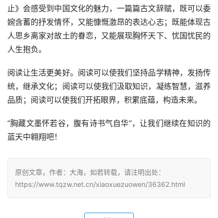
止》会感受到中国文化的魅力，一篇篇古文辞赋，既可以委
婉含蓄的抒发情怀，又能慷慨激昂的表达心志；既能体现古
人思乡离家对故土的眷恋，又能展现胸怀天下、忧国忧民的
人生抱负。
阅读让生活更美好。阅读可以使我们坚持品学精神，发扬传
统，继承文化；阅读可以使我们汲取知识，凝练智慧，滋养
品质；阅读可以使我们开拓眼界，积累底蕴，构造未来。
“胸藏文墨怀若谷，腹有诗书气自华”，让我们继续在知识的
蓝天中翱翔吧！
原创文章，作者：大海，如若转载，请注明出处：
https://www.tqzw.net.cn/xiaoxuezuowen/36362.html