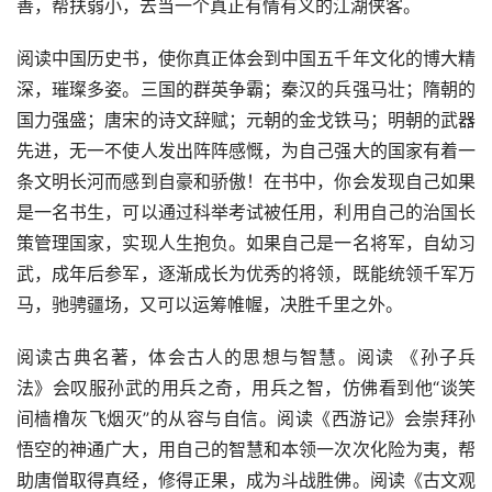
善，帮扶弱小，去当一个真正有情有义的江湖侠客。
阅读中国历史书，使你真正体会到中国五千年文化的博大精
深，璀璨多姿。三国的群英争霸；秦汉的兵强马壮；隋朝的
国力强盛；唐宋的诗文辞赋；元朝的金戈铁马；明朝的武器
先进，无一不使人发出阵阵感慨，为自己强大的国家有着一
条文明长河而感到自豪和骄傲！在书中，你会发现自己如果
是一名书生，可以通过科举考试被任用，利用自己的治国长
策管理国家，实现人生抱负。如果自己是一名将军，自幼习
武，成年后参军，逐渐成长为优秀的将领，既能统领千军万
马，驰骋疆场，又可以运筹帷幄，决胜千里之外。
阅读古典名著，体会古人的思想与智慧。阅读 《孙子兵
法》会叹服孙武的用兵之奇，用兵之智，仿佛看到他“谈笑
间樯橹灰飞烟灭”的从容与自信。阅读《西游记》会崇拜孙
悟空的神通广大，用自己的智慧和本领一次次化险为夷，帮
助唐僧取得真经，修得正果，成为斗战胜佛。阅读《古文观