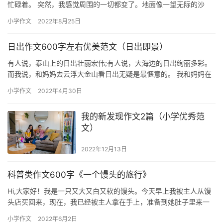
忙碌着。 突然，我感觉周围的一切都变了。地面像一望无际的沙
漠，小草变成了一棵棵参天大树，小丘如同绵延不断的山脉。我变
小学作文
2022年8月25日
成了一…
日出作文600字左右优美范文（日出即景）
有人说，泰山上的日出壮丽宏伟;有人说，大海边的日出绚丽多彩。
而我说，和妈妈去云浮大金山看日出无疑是最惬意的。 我和妈妈在
拂晓的晨光里登上了山顶。这时的天空还是星光点点，残月还没有
小学作文
2022年4月30日
消…
我的新发现作文2篇（小学优秀范
文）
2022年12月13日
科普类作文600字《一个馒头的旅行》
Hi,大家好！我是一只又大又白又软的馒头。今天早上我被主人从馒
头店买回来，现在，我已经被主人拿在手上，准备到她肚子里来一
场特殊的旅行。 我首先被主人用牙齿送到了口腔。舌头和唾液立
小学作文
2022年6月2日