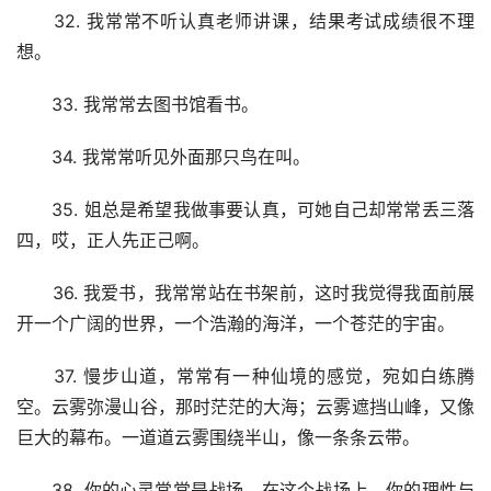
　　32. 我常常不听认真老师讲课，结果考试成绩很不理
想。
　　33. 我常常去图书馆看书。
　　34. 我常常听见外面那只鸟在叫。
　　35. 姐总是希望我做事要认真，可她自己却常常丢三落
四，哎，正人先正己啊。
　　36. 我爱书，我常常站在书架前，这时我觉得我面前展
开一个广阔的世界，一个浩瀚的海洋，一个苍茫的宇宙。
　　37. 慢步山道，常常有一种仙境的感觉，宛如白练腾
空。云雾弥漫山谷，那时茫茫的大海；云雾遮挡山峰，又像
巨大的幕布。一道道云雾围绕半山，像一条条云带。
　　38. 你的心灵常常是战场。在这个战场上，你的理性与