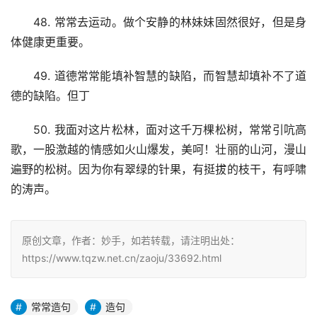
　　48. 常常去运动。做个安静的林妹妹固然很好，但是身
体健康更重要。
　　49. 道德常常能填补智慧的缺陷，而智慧却填补不了道
德的缺陷。但丁
　　50. 我面对这片松林，面对这千万棵松树，常常引吭高
歌，一股激越的情感如火山爆发，美呵！壮丽的山河，漫山
遍野的松树。因为你有翠绿的针果，有挺拔的枝干，有呼啸
的涛声。
原创文章，作者：妙手，如若转载，请注明出处：
https://www.tqzw.net.cn/zaoju/33692.html
常常造句
造句