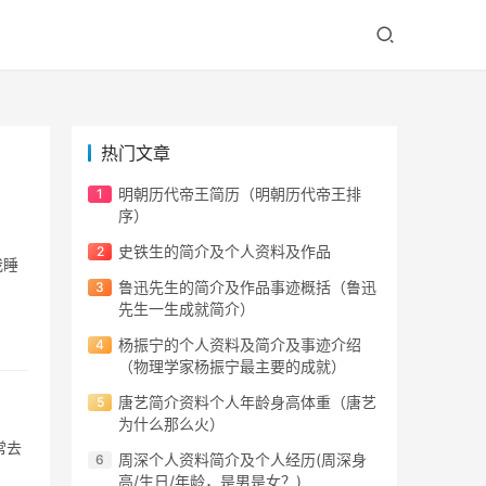
热门文章
明朝历代帝王简历（明朝历代帝王排
序）
史铁生的简介及个人资料及作品
我睡
鲁迅先生的简介及作品事迹概括（鲁迅
先生一生成就简介）
杨振宁的个人资料及简介及事迹介绍
（物理学家杨振宁最主要的成就）
唐艺简介资料个人年龄身高体重（唐艺
为什么那么火）
常去
周深个人资料简介及个人经历(周深身
高/生日/年龄，是男是女？)