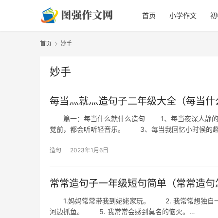
首页
小学作文
初
首页
妙手
妙手
每当灬就灬造句子二年级大全（每当什
篇一：每当什么就什么造句 1、每当夜深人静的时
觉前，都会听听轻音乐。 3、每当我回忆小时候的趣
造句
2023年1月6日
常常造句子一年级短句简单（常常造句
1.妈妈常常带我到姥姥家玩。 2. 我常常想独自一
河边抓鱼。 5. 我常常会感到莫名的恼火。…