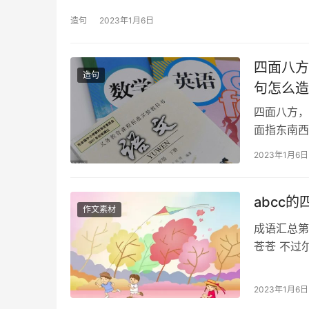
造句
2023年1月6日
四面八方
造句
句怎么造
四面八方，
面指东南西
面八方怎么
2023年1月6日
abcc
作文素材
成语汇总第
苍苍 不过
绵绵 长夜
2023年1月6日