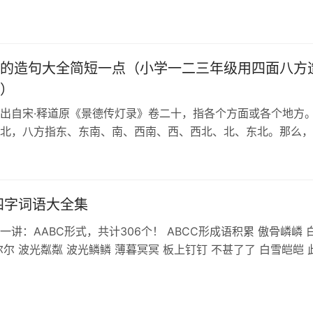
的造句大全简短一点（小学一二三年级用四面八方
）
出自宋·释道原《景德传灯录》卷二十，指各个方面或各个地方
北，八方指东、东南、南、西南、西、西北、北、东北。那么，
造句呢？下面让我们来看看。 【篇…
的四字词语大全集
一讲：AABC形式，共计306个！ ABCC形成语积累 傲骨嶙嶙 
尔尔 波光粼粼 波光鳞鳞 薄暮冥冥 板上钉钉 不甚了了 白雪皑皑 
漫漫 大才…