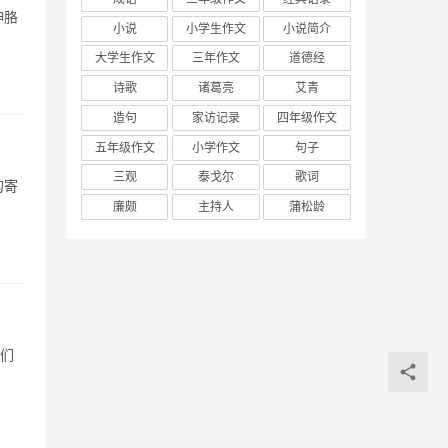
伸胳
小说
小学生作文
小说简介
大学生作文
三年作文
道德经
诗歌
诸葛亮
艾青
造句
家访记录
四年级作文
五年级作文
小学作文
句子
三观
泰戈尔
歌词
的寄
廉颇
主持人
蒲松龄
弟们