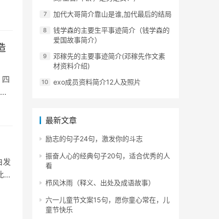
加代大哥简介靠山是谁,加代最后的结局
钱学森的主要生平事迹简介（钱学森的
爱国故事简介）
造
邓稼先的主要事迹简介(邓稼先作文素
材资料介绍)
。四
exo成员资料简介12人及照片
四
最新文章
励志的句子24句，激发你的斗志
振奋人心的经典句子20句，适合优秀的人
白发
看
此恨
栉风沐雨（释义、出处及成语故事）
六一儿童节文案15句，愿你童心常在，儿
童节快乐