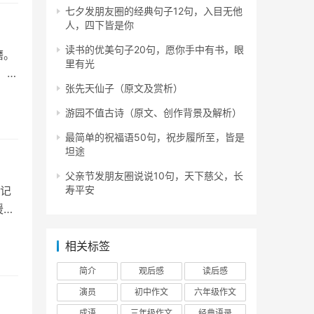
七夕发朋友圈的经典句子12句，入目无他
人，四下皆是你
读书的优美句子20句，愿你手中有书，眼
磨。
里有光
 他
张先天仙子（原文及赏析）
游园不值古诗（原文、创作背景及解析）
最简单的祝福语50句，祝步履所至，皆是
坦途
父亲节发朋友圈说说10句，天下慈父，长
寿平安
记
暖的
相关标签
简介
观后感
读后感
演员
初中作文
六年级作文
成语
三年级作文
经典语录