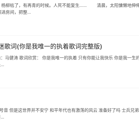
杨柳枯了，有再青的时候。人死不能复生…… 清晨，太阳慵懒地伸
照进房间，把整…
迷歌词(你是我唯一的执着歌词完整版)
曲：马健涛 歌词欣赏： 你是我唯一的执着 只有你能让我快乐 你是我一生
失…
号音 但是这世界并不安宁 和平年代也有激荡的风云 准备好了吗 士兵兄
要…