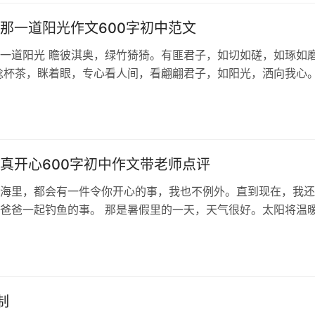
那一道阳光作文600字初中范文
一道阳光 瞻彼淇奥，绿竹猗猗。有匪君子，如切如磋，如琢如
捻杯茶，眯着眼，专心看人间，看翩翩君子，如阳光，洒向我心。
观豁达，不同世俗。 “竹杖…
真开心600字初中作文带老师点评
海里，都会有一件令你开心的事，我也不例外。直到现在，我还
爸爸一起钓鱼的事。 那是暑假里的一天，天气很好。太阳将温
人间，小鸟也在枝头歌唱。爸爸突然…
制