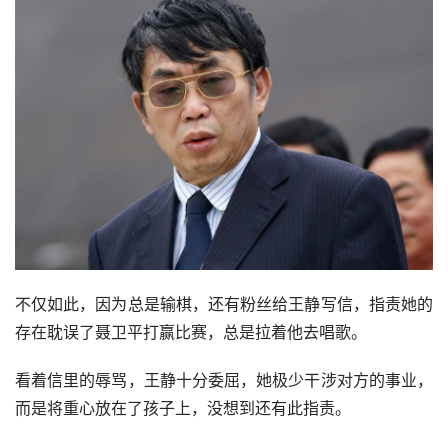
婚后没多久，孩子出生了，取名聂云青。
两人的感情也有过幸福的时刻，但是很快就露出了真面目。
比赛有输有赢，一输棋聂卫平脾气就不好，搞得家里气氛紧
张，王静想安慰却不敢说话。