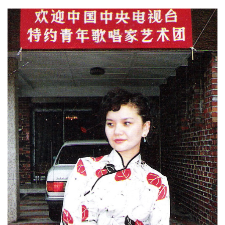
可是王静心意已决，聂卫平只好和孔祥明离婚，迎娶王静。
1991年5月，聂卫平和孔祥明离婚，转身和王静领证结婚。