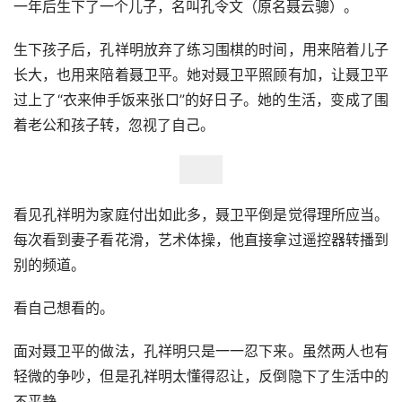
一年后生下了一个儿子，名叫孔令文（原名聂云骢）。
生下孩子后，孔祥明放弃了练习围棋的时间，用来陪着儿子
长大，也用来陪着聂卫平。她对聂卫平照顾有加，让聂卫平
过上了“衣来伸手饭来张口”的好日子。她的生活，变成了围
着老公和孩子转，忽视了自己。