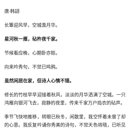
唐·韩翃
长簟迎风早，空城澹月华。
星河秋一雁，砧杵夜千家。
节候看应晚，心期卧亦赊。
向来吟秀句，不觉已鸣鸦。
虽然闲居在家，但诗人心情不错。
修长的竹枝早早迎接着秋风，淡淡的月华洒满了空城。一只
鸿雁向银河飞去，寂静的夜里，传来千家万户捣衣的砧声。
季节飞快地推移，转眼已秋冬，闲散里，我空怀着未曾了却
的心意。我反复吟诵你秀美的诗句，不觉天色将晓，已听见