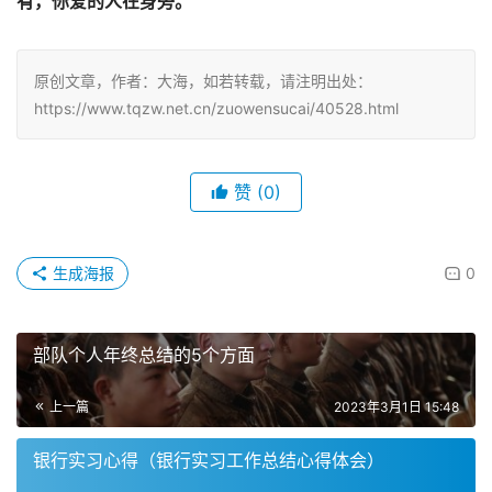
秋是最可爱的季节，因为她是最清醒的季节。无论春夏冬，
都能令人作睡眠的联想，惟秋是清醒的。
拥抱自然之秋，拥抱人生之秋，有桂花香，有落叶飘，还
有，你爱的人在身旁。
原创文章，作者：大海，如若转载，请注明出处：
https://www.tqzw.net.cn/zuowensucai/40528.html
赞
(0)