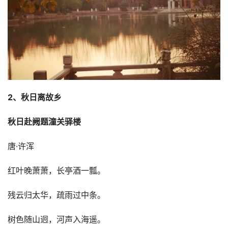
2、秋日离故乡
秋日赴阙题潼关驿楼
唐·许浑
红叶晚萧萧，长亭酒一瓢。
残云归太华，疏雨过中条。
树色随山迥，河声入海遥。