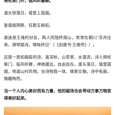
倚杖柴门外，临风听暮蝉。
渡头馀落日，墟里上孤烟。
复值接舆醉，狂歌五柳前。
裴迪是王维的好友，两人同隐终南山，常常在辋川“浮舟往
来，弹琴赋诗，啸咏终日”（《旧唐书·王维传》）。
这是一首如画般的诗，虽深秋，山苍翠，水潺流，诗人倚杖
柴门，临风听蝉，神驰邈远，自由自在。渡头落日，墟里孤
烟，地道山村风物。全诗物我一体，情景交融，诗中有画，
情趣陶然。
当一个人内心美好而有力量，他的磁场也会带动万事万物变
得美好起来。