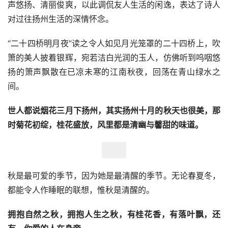
声悠扬、清丽俊爽，以此调侃友人生活的闲逸，表达了诗人
对过往扬州生活的深情怀念。
“二十四桥明月夜”读之令人如见月光笼罩的二十四桥上，吹
箫的美人披着银辉，宛若洁白光润的玉人，仿佛听到呜咽悠
扬的箫声飘散在已凉未寒的江南秋夜，回荡在青山绿水之
间。
世人都说烟花三月下扬州，其实扬州十月的秋天也很美，那
时菊花初绽，桂花盛放，风里都是清幽与馨甜的味道。