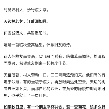
时见归村人，沙行渡头歇。
天边树若荠，江畔洲如月。
何当载酒来，共醉重阳节。
这是一首临秋登高远望，怀念旧友的诗。
诗人怀故友而登高，望飞雁而孤寂，临薄暮而惆怅，处清秋
而发兴，希望挚友到来一起共度佳节。
天至薄暮，村人劳动一日，三三两两逐渐归来。他们有的行
走于沙滩，有的坐歇于渡头。再放眼向远处望去，天边的树
看去细如荠菜，而那白色的沙洲，在黄昏的朦胧中却清晰可
见，似乎蒙上了一层月色。
如果秋日里，有一个朋友举杯共饮，赏一赏菊花，该多么舒