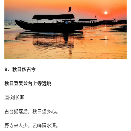
9、秋日伤古今
秋日登吴公台上寺远眺
唐·刘长卿
古台摇落后，秋日望乡心。
野寺来人少，云峰隔水深。