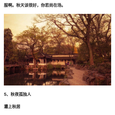
服啊。秋天该很好，你若尚在场。
5、秋夜孤独人
灞上秋居