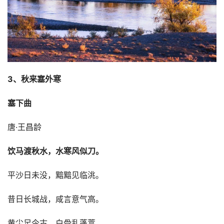
3、秋来塞外寒
塞下曲
唐·王昌龄
饮马渡秋水，水寒风似刀。
平沙日未没，黯黯见临洮。
昔日长城战，咸言意气高。
黄尘足今古，白骨乱蓬蒿。