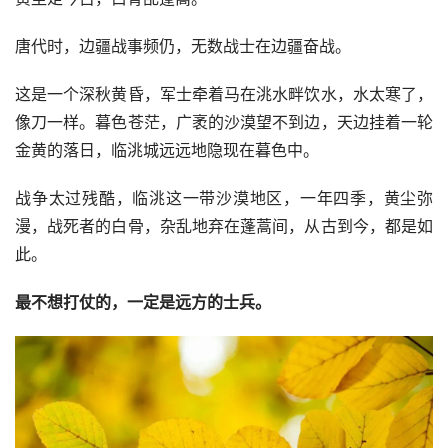
唐代时，边疆战事频仍，无数战士在边疆奋战。
这是一个深秋黄昏，军士牵着马在洮水畔饮水，水太寒了，
像刀一样。暮色苍茫，广袤的沙漠望不到边，天边挂着一轮
金黄的落日，临洮城远远地隐现在暮色中。
战争太过残酷，临洮这一带沙漠地区，一年四季，黄尘弥
漫，战死者的白骨，杂乱地弃在蓬蒿间，从古到今，都是如
此。
最不想打仗的，一定是远方的士兵。