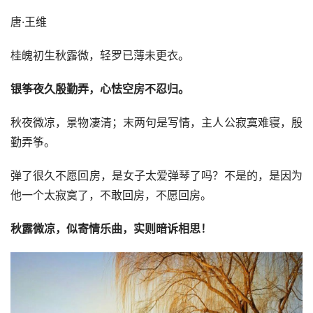
唐·王维
桂魄初生秋露微，轻罗已薄未更衣。
银筝夜久殷勤弄，心怯空房不忍归。
秋夜微凉，景物凄清；末两句是写情，主人公寂寞难寝，殷
勤弄筝。
弹了很久不愿回房，是女子太爱弹琴了吗？不是的，是因为
他一个太寂寞了，不敢回房，不愿回房。
秋露微凉，似寄情乐曲，实则暗诉相思！