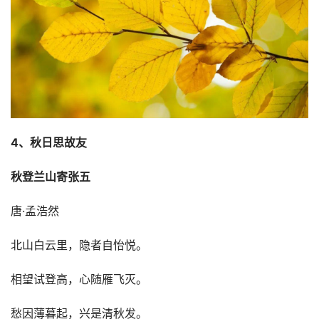
4、秋日思故友
秋登兰山寄张五
唐·孟浩然
北山白云里，隐者自怡悦。
相望试登高，心随雁飞灭。
愁因薄暮起，兴是清秋发。