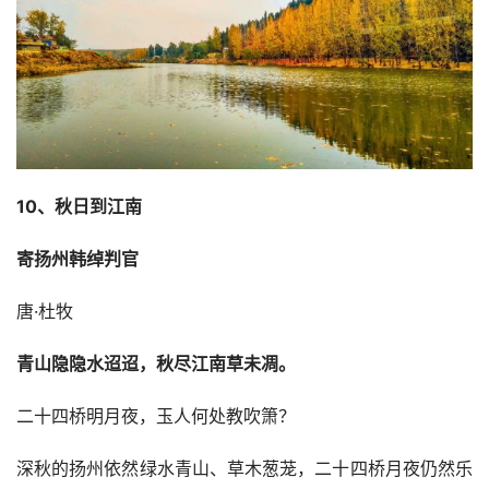
10、秋日到江南
寄扬州韩绰判官
唐·杜牧
青山隐隐水迢迢，秋尽江南草未凋。
二十四桥明月夜，玉人何处教吹箫？
深秋的扬州依然绿水青山、草木葱茏，二十四桥月夜仍然乐