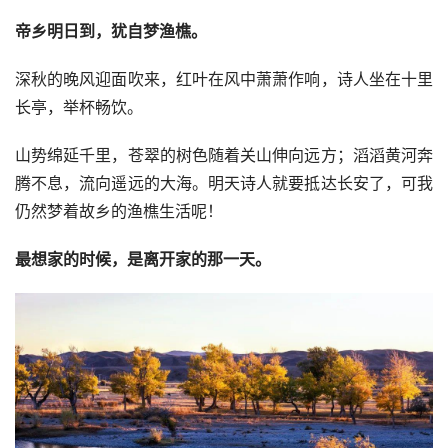
帝乡明日到，犹自梦渔樵。
深秋的晚风迎面吹来，红叶在风中萧萧作响，诗人坐在十里
长亭，举杯畅饮。
山势绵延千里，苍翠的树色随着关山伸向远方；滔滔黄河奔
腾不息，流向遥远的大海。明天诗人就要抵达长安了，可我
仍然梦着故乡的渔樵生活呢！
最想家的时候，是离开家的那一天。