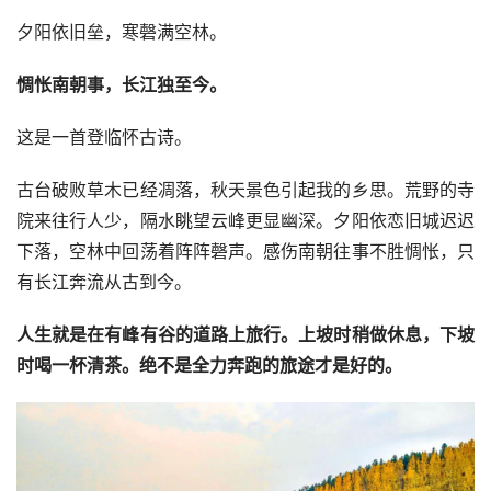
夕阳依旧垒，寒磬满空林。
惆怅南朝事，长江独至今。
这是一首登临怀古诗。
古台破败草木已经凋落，秋天景色引起我的乡思。荒野的寺
院来往行人少，隔水眺望云峰更显幽深。夕阳依恋旧城迟迟
下落，空林中回荡着阵阵磬声。感伤南朝往事不胜惆怅，只
有长江奔流从古到今。
人生就是在有峰有谷的道路上旅行。上坡时稍做休息，下坡
时喝一杯清茶。绝不是全力奔跑的旅途才是好的。