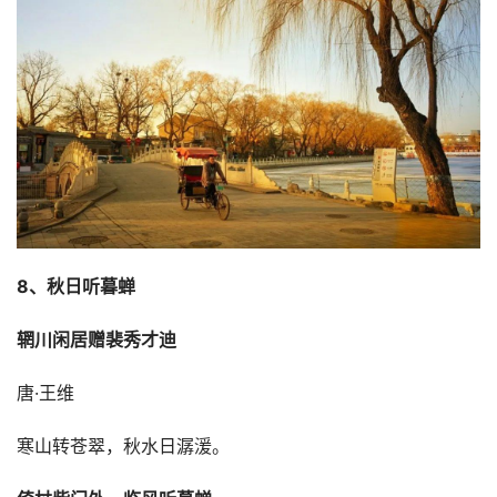
8、秋日听暮蝉
辋川闲居赠裴秀才迪
唐·王维
寒山转苍翠，秋水日潺湲。