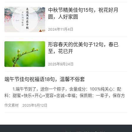
中秋节精美佳句15句，祝花好月
圆，人好家圆
2024年11月4日
形容春天的优美句子12句，春已
至，花已开
2025年9月24日
端午节佳句祝福语18句，温馨不俗套
1.端午节到了，送你一个粽子，含量成分：100%纯关心：配
料：甜蜜+快乐+开心+宽容+忠诚=幸福；保质期：一辈子，保存方
法：珍惜。端午节快乐。 2.糯米价格坚挺，端午粽子走…
作文素材
2025年5月12日