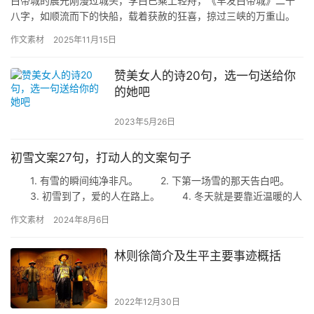
白帝城的晨光刚漫过城头，李白已乘上轻舟，《早发白帝城》二十
八字，如顺流而下的快船，载着获赦的狂喜，掠过三峡的万重山。
“朝辞白帝彩云间，千里江陵一日还。”清晨告别云雾中的白帝城，
作文素材
2025年11月15日
千…
赞美女人的诗20句，选一句送给你
的她吧
2023年5月26日
初雪文案27句，打动人的文案句子
1. 有雪的瞬间纯净非凡。 2. 下第一场雪的那天告白吧。
3. 初雪到了，爱的人在路上。 4. 冬天就是要靠近温暖的人
和事。 5. 一个冬天的记忆是奶茶飘雪和…
作文素材
2024年8月6日
林则徐简介及生平主要事迹概括
2022年12月30日