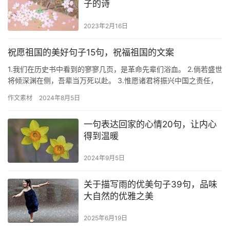
子的诗
2023年2月16日
祝愿祖国的美好句子15句，祝福祖国的文案
1.我们在历史书中看到的寥寥几页，是革命先辈们浴血。 2.倘若盛世
将倾深渊在侧，吾辈当万死以赴。 3.惟愿诸君将振兴中国之责任，
置之于自身之肩上。 4.为天地立心，为生民立命，为往…
作文素材
2024年8月5日
一句表达回家的心情20句，让内心
得到温暖
2024年9月5日
关于描写雨的优美句子39句，品味
大自然的优雅之美
2025年6月19日