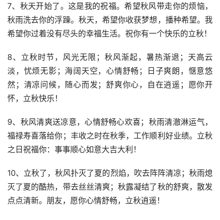
7、秋天开始了。这是我的祝福。希望秋风带走你的烦恼，
秋雨洗去你的浮躁。秋天，希望你收获梦想，播种希望。我
希望你过着没有尽头的幸福生活。祝你有一个快乐的立秋！
8、立秋时节，风光无限；秋风渐起，暑热渐退；天高云
淡，忧烦无影；海阔天空，心情舒畅；日子爽朗，惬意悠
然；清凉问候，随心而发；舒爽你心，自在逍遥；愿你开
怀，立秋快乐！
9、秋风清爽送凉意，心情舒畅心欢喜；秋雨清澈淋运气，
福禄寿喜落给你；丰收之时在秋季，工作顺利好业绩。立秋
之日祝福你：事事顺心如意大吉大利！
10、立秋了，秋风扑灭了夏的烈焰，吹去阵阵清凉；秋雨熄
灭了夏的酷热，带去丝丝清爽；秋露凝结了秋的舒爽，散发
点点清新。朋友，愿你心情舒畅，立秋逍遥！