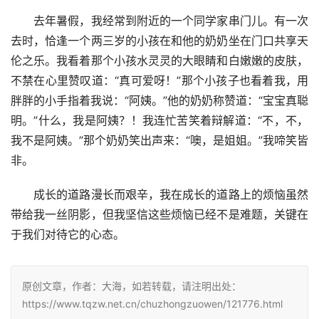
　　去年暑假，我经常到附近的一个同学家串门儿。有一次
去时，恰逢一个两三岁的小孩在和他的奶奶坐在门口共享天
伦之乐。我看着那个小孩水灵灵的大眼睛和白嫩嫩的皮肤，
不禁在心里赞叹道：“真可爱呀！”那个小孩子也看着我，用
胖胖的小手指着我说：“阿姨。”他的奶奶称赞道：“宝宝真聪
明。”什么，我是阿姨？！我连忙苦笑着辩解道：“不，不，
我不是阿姨。”那个奶奶笑出声来：“噢，是姐姐。”我啼笑皆
非。
　　成长的道路漫长而艰辛，我在成长的道路上的烦恼虽然
带给我一丝阴影，但我坚信这些烦恼已经不是难题，关键在
于我们对待它的心态。
原创文章，作者：大海，如若转载，请注明出处：
https://www.tqzw.net.cn/chuzhongzuowen/121776.html