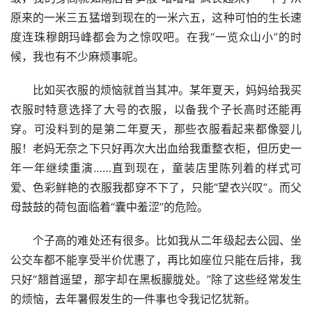
原来的一米三五猛增到现在的一米六五，这种可怕的生长速
度连珠穆朗玛峰都会为之惊叹吧。在我“一览众山小”的时
候，我也有不少麻烦事呢。
　　比如买衣服的烦恼就首当其冲。某年夏天，妈妈给我买
衣服时特意选择了大号的衣服，以备我个子长高时还能再
穿。可没料到的是第二年夏天，那些衣服看起来都像婴儿
服！老妈无奈之下只好再次大出血给我重整衣柜，但历史一
年一年继续重演……直到现在，童装店里陈列着的样式可
爱、色彩鲜艳的衣服我都穿不下了，只能“望衣兴叹”。而父
母鼓鼓的荷包面临着“囊中羞涩”的危险。
　　个子高的难处还有很多。比如我从二年级起去公园、坐
公交车都不能享受半价优惠了，再比如座位只能在后排，我
只好“翘首遥望，那字却在黑板朦胧处。”除了这些经常发生
的烦恼，去年暑假发生的一件事也令我记忆犹新。