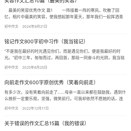
笑容作文汇总10篇（最美的笑容）
最美的笑容优秀作文 篇1 一阵接着一阵的寒风，吹散了回
忆，相片中最美的笑容，使我想起那年夏天，那年我们一起挥洒青
春、那年我们的点点滴滴，一幕幕散在月光。我的思绪，被卷入了
初中作文
2024年9月21日
初中…
铭记作文800字初中习作（我当铭记）
“不是我在最好的时光遇见你们，而是遇见你们，便是我最好的时
光。”初中三年，匆匆而过，再回首，那段一同奋斗的光阴，我当铭
记。 记得初一，我们还未适应新身份、新环境，便迎来了重重考
初中作文
2025年6月25日
验：…
向前走作文600字原创优秀（笑着向前走）
有多少次，没有笑着向前走了……母亲一直以来都在鼓励我，遇到什
么挫折一定要乐观，坚强，微笑前行。可我却依然不愿她的话，连
我自己都不愿意肯定自我。 上了初中后，我的成绩如心电图一样忽
初中作文
2022年12月17日
上…
关于错误的作文汇总15篇（我的错误）