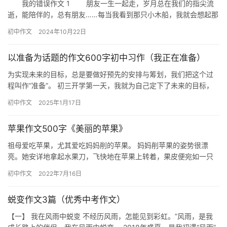
我的错误作文 1 朋友一生一起走，岁月总在我们的指尖流
逝，能陪伴的，总有朋友……每当我看到那只小木船，我就会想起那
次羁绊，令我难以忘怀。 时光被按了倒退键，又回到了那个…
初中作文
2024年10月22日
以准备为话题的作文600字初中习作（我正在准备）
为实现未来的目标，总是要做好预先的安排与筹划，我们把这个过
程叫作“准备”。 初三开学第一天，我就为自己定下了未来的目标，
一定要在一年后的中考中考出理想的成绩。为此，我开始了长达一
初中作文
2025年1月17日
年…
苹果作文500字《美丽的苹果》
祖母爱吃苹果，尤其爱吃妈妈削的苹果。 妈妈削苹果的姿势很漂
亮。她安详地拿起水果刀，飞快地在苹果上转着，果皮便宛如一只
轻轻点过水面的燕子，时而向下，时而朝上，绕着苹果自由地飞
初中作文
2022年7月16日
舞。片刻…
蜕变作文3篇（优秀中考作文）
【一】 我在风雨中蜕变 不经历风雨，怎能见到彩虹。”风雨，是我