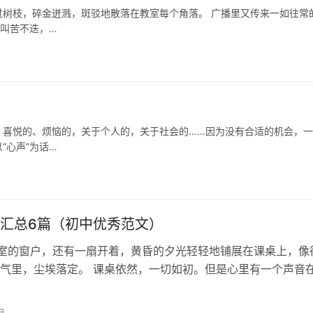
树枝，碎金迸溅，斑驳地散落在教室每个角落。 广播里又传来一如往常
，叫苦不迭，…
，喜悦的、烦恼的，关于个人的，关于社会的……因为没有合适的机会，
“心声”为话…
汇总6篇（初中优秀范文）
 教室的窗户，还有一扇开着，黄昏的夕光轻轻地铺展在课桌上，像
气里，尘埃落定。 课桌依然，一切如初。但是心里有一个声音
中生涯就这样落下帷幕。教室后…
日