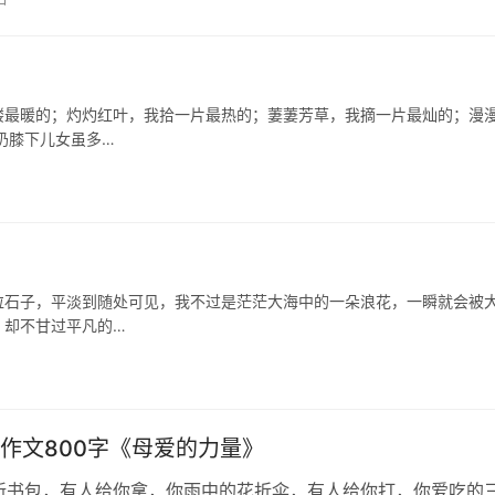
最暖的；灼灼红叶，我拾一片最热的；萋萋芳草，我摘一片最灿的；漫
奶膝下儿女虽多…
）
粒石子，平淡到随处可见，我不过是茫茫大海中的一朵浪花，一瞬就会被
，却不甘过平凡的…
作文800字《母爱的力量》
新书包，有人给你拿，你雨中的花折伞，有人给你打，你爱吃的