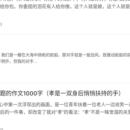
给你包，你委屈的泪花有人给你擦。这个人就是娘，这个人就是
给了我生命，给了我一个家……每当这…
日
，我们是一艘在大海中扬帆的航船，那对手就是一股劲风，既推动航船的
不例外，但我的对手…
题的作文1000字（孝是一双身后悄悄扶持的手）
在心中第一次浮现出的画面，是一位青年扶着一位老人一边说笑一
后的一件事，却改变了我对“孝”的看法：“孝”不是一昧宠溺的关
充分地理解和尊重。 暑假，…
4日