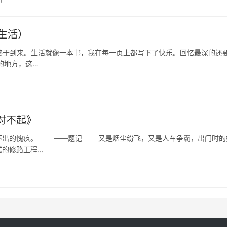
生活）
于到来。生活就像一本书，我在每一页上都写下了快乐。回忆最深的还
的地方，这…
对不起》
说不出的愧疚。 ——题记 又是烟尘纷飞，又是人车争霸，出门时的
式的修路工程…