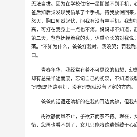
无法自拔。因为在学校住宿一星期碰不到手机，
爸后知后觉发现我偷拿了个手机，待我放假回来
怒火，胸口剧烈起伏，问我有没有拿手机。我却
高，可打在我身上一点也不疼。妈妈却不知道，
第二天，爸爸抚摸着我的头，语重心长的对我说
荡。”不知为什么，爸爸打我时，我没哭；罚我跪
口。
　　青春年华，我经常有着不可思议的幻想，幻
却有总是半途而废，忘记自己的初衷，不知道该
“理想是指路明灯，没有理想就没有坚定的方向。
　　爸爸的话语还清析的在我的耳边萦绕，但我
　　树欲静而风不止，子欲养而亲不待。现在，
惜，您再也看不到了，女儿只能将这遗憾藏于心