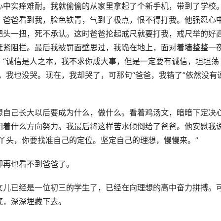
心中实痒难耐。我就偷偷的从家里拿起了个新手机，带到了学校
，爸爸看到我，脸色铁青，气到了极点，恨不得打我。他强忍心
把头一扭，死不承认。这时爸爸抡起戒尺就要打我，戒尺举的好
赶紧阻拦。最后我被罚面壁思过，我跪在地上，面对着墙整整一
：“诚信是人之本，我不求你成大事，但是一定要有诚信，坦坦荡
，我也没哭。现在，我却哭了，可那句“爸爸，我错了”依然没有
想自己长大以后要成为什么，做什么。看着鸡汤文，暗暗下定决
朝着什么方向努力。我最后将这样苦水倾倒给了爸爸。他安慰我
丫头，你要找准自己的定位。坚定自己的理想，慢慢来。”
却再也看不到爸爸了。
女儿已经是一位初三的学生了，已经在向理想的高中奋力拼搏。
底，深深埋藏下去。