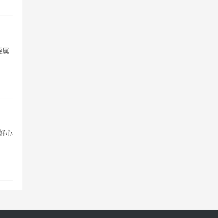
要属
好心