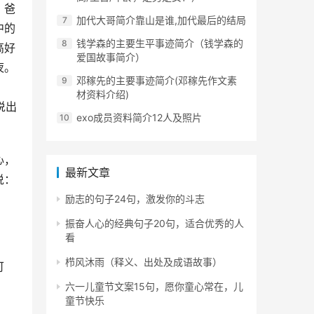
。爸
加代大哥简介靠山是谁,加代最后的结局
中的
钱学森的主要生平事迹简介（钱学森的
高好
爱国故事简介）
夜。
邓稼先的主要事迹简介(邓稼先作文素
材资料介绍)
说出
exo成员资料简介12人及照片
心，
最新文章
说：
励志的句子24句，激发你的斗志
振奋人心的经典句子20句，适合优秀的人
看
栉风沐雨（释义、出处及成语故事）
可
六一儿童节文案15句，愿你童心常在，儿
童节快乐