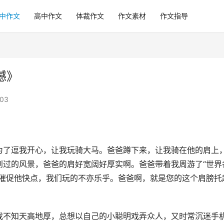
中作文
高中作文
体裁作文
作文素材
作文指导
憾》
03
为了逗我开心，让我玩骑大马。爸爸蹲下来，让我骑在他的肩上
到过的风景，爸爸的肩好宽阔好厚实啊。爸爸带着我周游了“世界
的催促他快点，我们玩的不亦乐乎。爸爸啊，就是您的这个肩膀托
我不知天高地厚，总想以自己的小聪明戏弄众人，又时常沉迷手