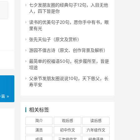
七夕发朋友圈的经典句子12句，入目无他
人，四下皆是你
读书的优美句子20句，愿你手中有书，眼
里有光
张先天仙子（原文及赏析）
游园不值古诗（原文、创作背景及解析）
最简单的祝福语50句，祝步履所至，皆是
坦途
父亲节发朋友圈说说10句，天下慈父，长
寿平安
一篇
相关标签
简介
观后感
读后感
演员
初中作文
六年级作文
成语
三年级作文
经典语录