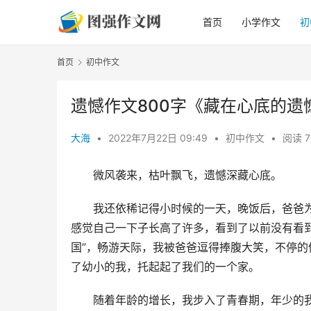
首页
小学作文
初
首页
初中作文
遗憾作文800字《藏在心底的遗
大海
•
2022年7月22日 09:49
•
初中作文
•
阅读 7
　　微风袭来，枯叶飘飞，遗憾深藏心底。
　　我还依稀记得小时候的一天，晚饭后，爸爸
感觉自己一下子长高了许多，看到了以前没有看
国”，畅游天际，我被爸爸逗得捧腹大笑，不停
了幼小的我，托起起了我们的一个家。
　　随着年龄的增长，我步入了青春期，年少的