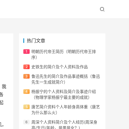
热门文章
明朝历代帝王简历（明朝历代帝王排
序）
史铁生的简介及个人资料及作品
鲁迅先生的简介及作品事迹概括（鲁迅
先生一生成就简介）
，我
杨振宁的个人资料及简介及事迹介绍
各
（物理学家杨振宁最主要的成就）
起
唐艺简介资料个人年龄身高体重（唐艺
为什么那么火）
周深个人资料简介及个人经历(周深身
机，
高/生日/年龄，是男是女？)