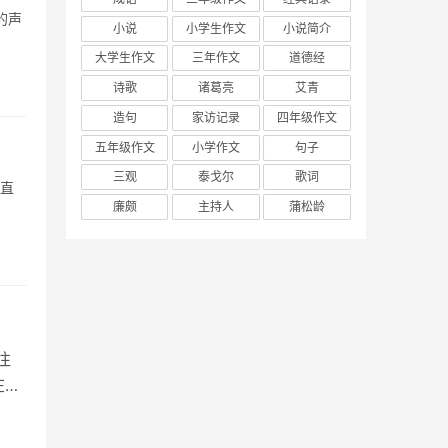
的声
小说
小学生作文
小说简介
大学生作文
三年作文
道德经
诗歌
诸葛亮
艾青
造句
家访记录
四年级作文
五年级作文
小学作文
句子
三观
泰戈尔
歌词
一直
廉颇
主持人
蒲松龄
往
在响