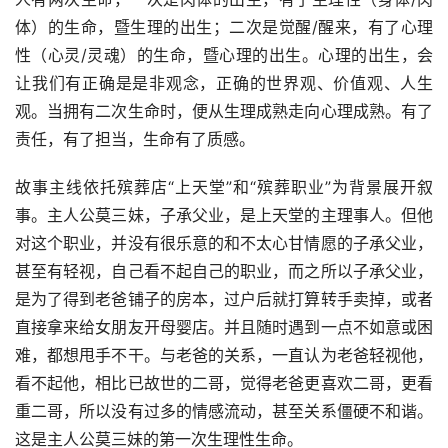
体）的生命，暨生理的出生；二次是觉醒/醒来，有了心理
性（心灵/灵魂）的生命，暨心理的出生。心理的出生，会
让我们有正确是是非观念，正确的世界观、价值观、人生
观。当拥有二次生命时，便从生理成熟走向心理成熟。有了
责任，有了担当，生命有了质感。
故事主线依托殡葬店“上天堂”和“殡葬职业”为背景展开叙
事。主人公莫三妹，子承父业，是上天堂的主理事人。但他
对这个职业，并没有很乐意的和不太心甘情愿的子承父业，
甚至有轻视，自己看不起自己的职业，而之所以子承父业，
是为了得到老爸铺子的房本，过户后就打算转手卖掉，或者
直接拿来给女朋友开母婴店。并且随时遇到一点不如意或困
难，都想甩手不干。与老爸的关系，一直认为老爸轻视他，
看不起他，相比已故世的二哥，觉得老爸更喜欢二哥，更看
重二哥，所以没有过多的情感流动，甚至关系僵硬不和谐。
这是主人公莫三妹的第一次生理性生命。