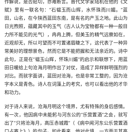
作解说，是否贴切，亦难断言。晋代文学家陆机在他的《文
赋》里有一联名句：“石韫玉而山辉，水怀珠而川媚。”蓝
田，山名，在今陕西蓝田东南，是有名的产玉之地。此山为
日光煦照，蕴藏其中的玉气（古人认为宝物都有一种一般目
力所不能见的光气），冉冉上腾，但美玉的精气远察如在，
近观却无，所以可望而不可置诸眉睫之下，这代表了一种异
常美好的理想景色，然而它是不能把握和无法亲近的。诗中
此句，正是在“韫玉山辉，怀珠川媚”的启示和联想下，用蓝
田日暖给上句沧海月明作出了对仗，造成了异样鲜明强烈的
对比。而就字面讲，蓝田对沧海，也是非常工整的，因为沧
字本义是青色。诗人在词藻上的考究，也可以看出他的才华
和功力。
对于诗人来说，沧海月明这个境界，尤有特殊的身后感情。
有一次，他因病中未能躬与河东公的“乐营置酒”之会，就写
出了“只将沧海月，高压赤城霞”（《病中闻河东公乐营置酒
口占寄上》）的句子。如此看来，他对此境，一方面于其高