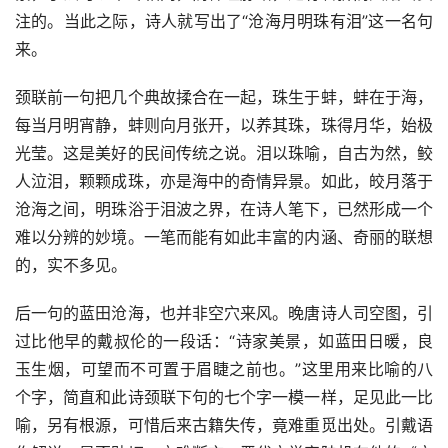
注的。当此之际，诗人就写出了“沧海月明珠有泪”这一名句
来。
颈联前一句把几个典故揉合在一起，珠生于蚌，蚌在于海，
每当月明宵静，蚌则向月张开，以养其珠，珠得月华，始极
光莹。这是美好的民间传统之说。泪以珠喻，自古为然，鲛
人泣泪，颗颗成珠，亦是海中的奇情异景。如此，皎月落于
沧海之间，明珠浴于泪波之界，在诗人笔下，已然形成一个
难以分辨的妙境。一笔而能有如此丰富的内涵、奇丽的联想
的，实不多见。
后一句的蓝田沧海，也并非空穴来风。晚唐诗人司空图，引
过比他早的戴叔伦的一段话：“诗家美景，如蓝田日暖，良
玉生烟，可望而不可置于眉睫之前也。”这里用来比喻的八
个字，简直和此诗颈联下句的七个字一模一样，足见此一比
喻，另有根源，可惜后来古籍失传，竟难重觅出处。引戴语