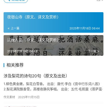
夜宿山寺（原文、译文及赏析）
上一篇
2025年11月18日 06:44
过故人庄（原文、译文及赏析）
2025年11月18日 06:48
下一篇
相关推荐
涉及梨花的诗句20句（原文及出处）
1.柳色黄金嫩，梨花白雪香。 出自：唐代·李白《宫中行乐词八首》
2.梨花满院飘香雪，高楼夜静风筝咽。 出自：五代·毛熙震《菩萨蛮·
梨花满园飘香雪》 3.寂寞空庭春欲晚，梨花满地不…
作文素材
2025年11月15日