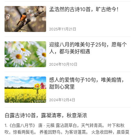
孟浩然的古诗10首，旷古绝今！
2025年11月21日
迎接八月的唯美句子25句，愿每个
人，都与美好相遇
2024年10月10日
感人的爱情句子10句，唯美煽情，
甜到心窝里
2024年12月4日
白露古诗10首，露凝清寒，秋意渐浓
1.《白露八月节》 唐 · 元稹 露沾蔬草白，天气转青高。 叶下和秋
吹，惊看两鬓毛。 养羞因野鸟，为客讶蓬蒿。 火急收田种，晨昏莫