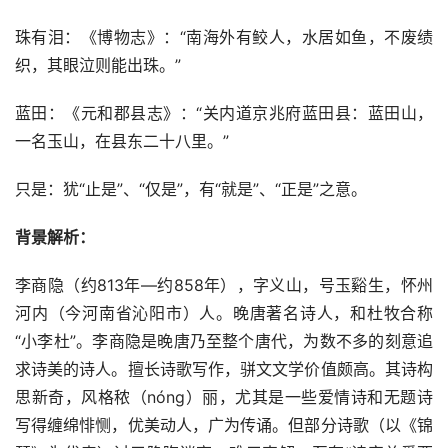
珠有泪：《博物志》：“南海外有鲛人，水居如鱼，不废绩
织，其眼泣则能出珠。”
蓝田：《元和郡县志》：“关内道京兆府蓝田县：蓝田山，
一名玉山，在县东二十八里。”
只是：犹“止是”、“仅是”，有“就是”、“正是”之意。
背景解析：
李商隐（约813年—约858年），字义山，号玉谿生，怀州
河内（今河南省沁阳市）人。晚唐著名诗人，和杜牧合称
“小李杜”。李商隐是晚唐乃至整个唐代，为数不多的刻意追
求诗美的诗人。擅长诗歌写作，骈文文学价值颇高。其诗构
思新奇，风格秾（nóng）丽，尤其是一些爱情诗和无题诗
写得缠绵悱恻，优美动人，广为传诵。但部分诗歌（以《锦