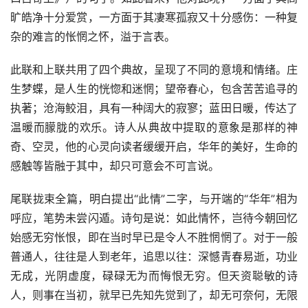
旷皓净十分爱赏，一方面于其凄寒孤寂又十分感伤：一种复
杂的难言的怅惘之怀，溢于言表。
此联和上联共用了四个典故，呈现了不同的意境和情绪。庄
生梦蝶，是人生的恍惚和迷惘；望帝春心，包含苦苦追寻的
执著；沧海鲛泪，具有一种阔大的寂寥；蓝田日暖，传达了
温暖而朦胧的欢乐。诗人从典故中提取的意象是那样的神
奇、空灵，他的心灵向读者缓缓开启，华年的美好，生命的
感触等皆融于其中，却只可意会不可言说。
尾联拢束全篇，明白提出“此情”二字，与开端的“华年”相为
呼应，笔势未尝闪遁。诗句是说：如此情怀，岂待今朝回忆
始感无穷怅恨，即在当时早已是令人不胜惘惘了。对于一般
普通人，往往是人到老年，追思以往：深憾青春易逝，功业
无成，光阴虚度，碌碌无为而悔恨无穷。但天资聪敏的诗
人，则事在当初，就早已先知先觉到了，却无可奈何，无限