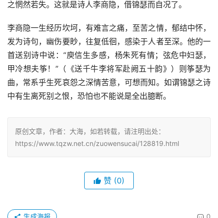
之惘然若失。这就是诗人李商隐，借锦瑟而自况了。
李商隐一生经历坎坷，有难言之痛，至苦之情，郁结中怀，
发为诗句，幽伤要眇，往复低徊，感染于人者至深。他的一
首送别诗中说：“庾信生多感，杨朱死有情；弦危中妇瑟，
甲冷想夫筝！”（《送千牛李将军赴阙五十韵》）则筝瑟为
曲，常系乎生死哀怨之深情苦意，可想而知。如谓锦瑟之诗
中有生离死别之恨，恐怕也不能说是全出臆断。
原创文章，作者：大海，如若转载，请注明出处：
https://www.tqzw.net.cn/zuowensucai/128819.html
赞
(0)
生成海报
0