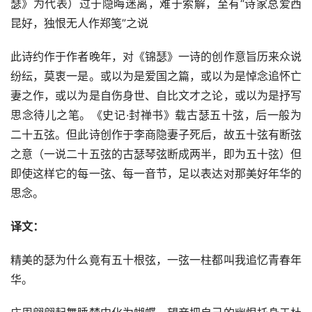
瑟》为代表）过于隐晦迷离，难于索解，至有“诗家总爱西
昆好，独恨无人作郑笺”之说
此诗约作于作者晚年，对《锦瑟》一诗的创作意旨历来众说
纷纭，莫衷一是。或以为是爱国之篇，或以为是悼念追怀亡
妻之作，或以为是自伤身世、自比文才之论，或以为是抒写
思念待儿之笔。《史记·封禅书》载古瑟五十弦，后一般为
二十五弦。但此诗创作于李商隐妻子死后，故五十弦有断弦
之意（一说二十五弦的古瑟琴弦断成两半，即为五十弦）但
即使这样它的每一弦、每一音节，足以表达对那美好年华的
思念。
译文：
精美的瑟为什么竟有五十根弦，一弦一柱都叫我追忆青春年
华。