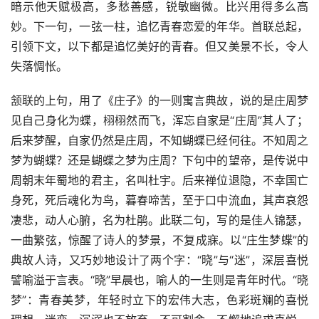
暗示他天赋极高，多愁善感，锐敏幽微。比兴用得多么高
妙。下一句，一弦一柱，追忆青春恋爱的年华。首联总起，
引领下文，以下都是追忆美好的青春。但又美景不长，令人
失落惆怅。
颔联的上句，用了《庄子》的一则寓言典故，说的是庄周梦
见自己身化为蝶，栩栩然而飞，浑忘自家是“庄周”其人了；
后来梦醒，自家仍然是庄周，不知蝴蝶已经何往。不知周之
梦为蝴蝶？还是蝴蝶之梦为庄周？下句中的望帝，是传说中
周朝末年蜀地的君主，名叫杜宇。后来禅位退隐，不幸国亡
身死，死后魂化为鸟，暮春啼苦，至于口中流血，其声哀怨
凄悲，动人心腑，名为杜鹃。此联二句，写的是佳人锦瑟，
一曲繁弦，惊醒了诗人的梦景，不复成寐。以“庄生梦蝶”的
典故人诗，又巧妙地设计了两个字：“晓”与“迷”，深层喜悦
譬喻溢于言表。“晓”早晨也，喻人的一生则是青年时代。“晓
梦”：青春美梦，年轻时立下的宏伟大志，色彩斑斓的喜悦