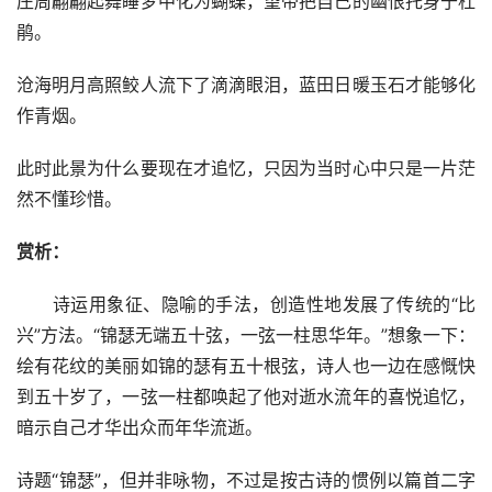
庄周翩翩起舞睡梦中化为蝴蝶，望帝把自己的幽恨托身于杜
鹃。
沧海明月高照鲛人流下了滴滴眼泪，蓝田日暖玉石才能够化
作青烟。
此时此景为什么要现在才追忆，只因为当时心中只是一片茫
然不懂珍惜。
赏析：
　　诗运用象征、隐喻的手法，创造性地发展了传统的“比
兴”方法。“锦瑟无端五十弦，一弦一柱思华年。”想象一下：
绘有花纹的美丽如锦的瑟有五十根弦，诗人也一边在感慨快
到五十岁了，一弦一柱都唤起了他对逝水流年的喜悦追忆，
暗示自己才华出众而年华流逝。
诗题“锦瑟”，但并非咏物，不过是按古诗的惯例以篇首二字