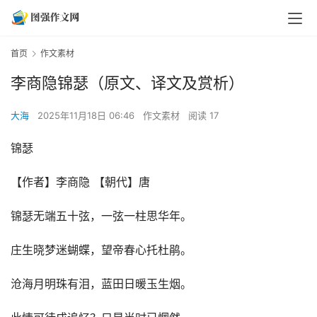
首页
作文素材
李商隐锦瑟（原文、译文及赏析）
大海
2025年11月18日 06:46
作文素材
阅读 17
锦瑟
【作者】李商隐 【朝代】唐
锦瑟无端五十弦，一弦一柱思华年。
庄生晓梦迷蝴蝶，望帝春心托杜鹃。
沧海月明珠有泪，蓝田日暖玉生烟。