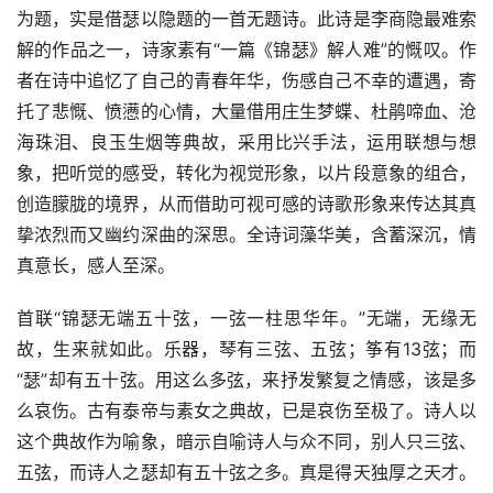
为题，实是借瑟以隐题的一首无题诗。此诗是李商隐最难索
解的作品之一，诗家素有“一篇《锦瑟》解人难”的慨叹。作
者在诗中追忆了自己的青春年华，伤感自己不幸的遭遇，寄
托了悲慨、愤懑的心情，大量借用庄生梦蝶、杜鹃啼血、沧
海珠泪、良玉生烟等典故，采用比兴手法，运用联想与想
象，把听觉的感受，转化为视觉形象，以片段意象的组合，
创造朦胧的境界，从而借助可视可感的诗歌形象来传达其真
挚浓烈而又幽约深曲的深思。全诗词藻华美，含蓄深沉，情
真意长，感人至深。
首联“锦瑟无端五十弦，一弦一柱思华年。”无端，无缘无
故，生来就如此。乐器，琴有三弦、五弦；筝有13弦；而
“瑟”却有五十弦。用这么多弦，来抒发繁复之情感，该是多
么哀伤。古有泰帝与素女之典故，已是哀伤至极了。诗人以
这个典故作为喻象，暗示自喻诗人与众不同，别人只三弦、
五弦，而诗人之瑟却有五十弦之多。真是得天独厚之天才。