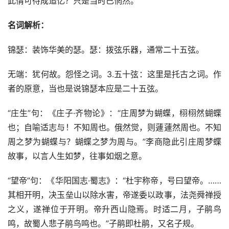
此情可待成追忆？只是当时已惘然。
名词解析：
锦瑟：装饰华美的瑟。瑟：拨弦乐器，通常二十五弦。
无端：犹何故。怨怪之词。3.五十弦：这里是托古之词。作
者的原意，当也是说锦瑟本应是二十五弦。
“庄生”句：《庄子·齐物论》：“庄周梦为蝴蝶，栩栩然蝴蝶
也；自喻适志与！不知周也。俄然觉，则蘧蘧然周也。不知
周之梦为蝴蝶与？蝴蝶之梦为周与。”李商隐此引庄周梦蝶
故事，以言人生如梦，往事如烟之意。
“望帝”句：《华阳国志·蜀志》：“杜宇称帝，号曰望帝。……
其相开明，决玉垒山以除水害，帝遂委以政事，法尧舜禅授
之义，遂禅位于开明。帝升西山隐焉。时适二月，子鹃鸟
鸣，故蜀人悲子鹃鸟鸣也。”子鹃即杜鹃，又名子规。