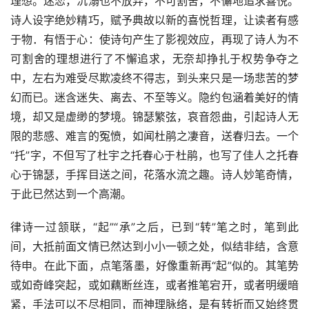
理想。迷恋，沉溺也不放弃，不可割舍，不懈地追求喜悦。
诗人设字绝妙精巧，赋予典故以新的喜悦哲理，让读者有感
于物．有悟于心：使诗句产生了影视效应，再现了诗人为不
可割舍的理想进行了不懈追求，无奈却挣扎于权势争夺之
中，左右为难受尽欺凌终不得志，到头来只是一场悲苦的梦
幻而已。迷含迷失、离去、不至等义。隐约包涵着美好的情
境，却又是虚缈的梦境。锦瑟繁弦，哀音怨曲，引起诗人无
限的悲感、难言的冤愤，如闻杜鹃之凄音，送春归去。一个
“托”字，不但写了杜宇之托春心于杜鹃，也写了佳人之托春
心于锦瑟，手挥目送之间，花落水流之趣。诗人妙笔奇情，
于此已然达到一个高潮。
律诗一过颔联，“起”“承”之后，已到“转”笔之时，笔到此
间，大抵前面文情已然达到小小一顿之处，似结非结，含意
待申。在此下面，点笔落墨，好像重新再“起”似的。其笔势
或如奇峰突起，或如藕断丝连，或者推笔宕开，或者明缓暗
紧，手法可以不尽相同，而神理脉络，是有转折而又始终贯