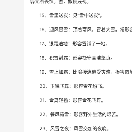
弱无所畏惧。傲，傲慢蔑视。
　　15、雪里送炭：见“雪中送炭”。
　　16、迎风冒雪：顶着寒风，冒着大雪。常形
　　17、银霜遍地：形容雪铺了一地。
　　18、积雪封霜：形容操守高洁坚贞。
　　19、雪上加霜：比喻接连遭受灾难，损害愈
　　20、玉鳞飞舞：形容雪花纷飞。
　　21、雪舞轻扬：形容雪花飞舞。
　　22、餐风茹雪：形容野外生活的艰苦。
　　23、风雪之夜：风雪交加的夜晚。