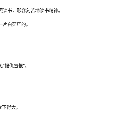
照读书，形容刻苦地读书精神。
一片白茫茫的。
“报仇雪恨”。
。
雪下得大。