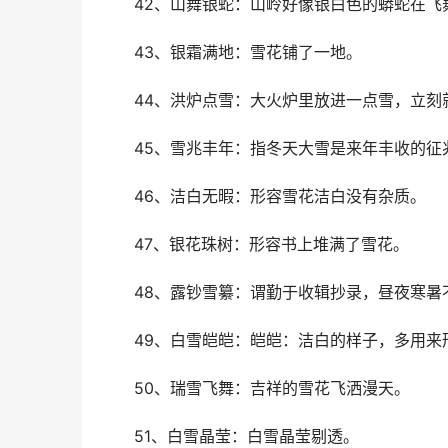
　　42、山舞银蛇：山岭好像银白色的蟒蛇在飞
　　43、银霜满地：雪花铺了一地。
　　44、洪炉点雪：大火炉里放进一点雪，立刻
　　45、雪兆丰年：指冬天大雪是来年丰收的征
　　46、洁白无暇：形容雪花洁白没有杂质。
　　47、银花珠树：形容书上堆满了雪花。
　　48、露钞雪纂：谓勤于收辑抄录，昼夜寒暑
　　49、白雪皑皑：皑皑：洁白的样子，多用来
　　50、瑞雪飞舞：吉祥的雪花飞洒漫天。
　　51、白雪晶莹：白雪晶莹剔透。