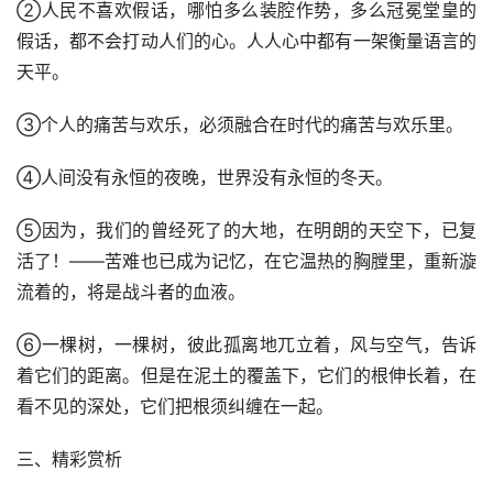
②人民不喜欢假话，哪怕多么装腔作势，多么冠冕堂皇的
假话，都不会打动人们的心。人人心中都有一架衡量语言的
天平。
③个人的痛苦与欢乐，必须融合在时代的痛苦与欢乐里。
④人间没有永恒的夜晚，世界没有永恒的冬天。
⑤因为，我们的曾经死了的大地，在明朗的天空下，已复
活了！——苦难也已成为记忆，在它温热的胸膛里，重新漩
流着的，将是战斗者的血液。
⑥一棵树，一棵树，彼此孤离地兀立着，风与空气，告诉
着它们的距离。但是在泥土的覆盖下，它们的根伸长着，在
看不见的深处，它们把根须纠缠在一起。
三、精彩赏析