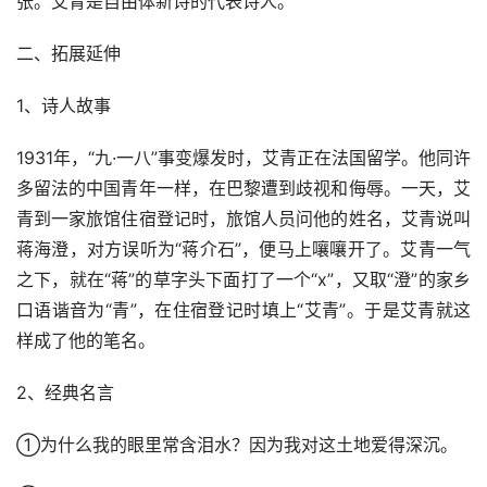
张。艾青是自由体新诗的代表诗人。
二、拓展延伸
1、诗人故事
1931年，“九·一八”事变爆发时，艾青正在法国留学。他同许
多留法的中国青年一样，在巴黎遭到歧视和侮辱。一天，艾
青到一家旅馆住宿登记时，旅馆人员问他的姓名，艾青说叫
蒋海澄，对方误听为“蒋介石”，便马上嚷嚷开了。艾青一气
之下，就在“蒋”的草字头下面打了一个“x”，又取“澄”的家乡
口语谐音为“青”，在住宿登记时填上“艾青”。于是艾青就这
样成了他的笔名。
2、经典名言
①为什么我的眼里常含泪水？因为我对这土地爱得深沉。