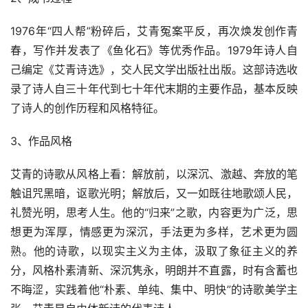
1976年“四人帮”粉碎后，艾青冤案平反，再次焕发创作青
春，写作并发表了《鱼化石》等优秀作品。1979年诗人自
己编定《艾青诗选》，交人民文学出版社出版。这部诗选收
录了诗人自三十年代到七十年代末期的主要作品，基本反映
了诗人的创作历程和风格特征。
3、作品风格
艾青的诗歌从风格上看：解放前，以深沉、激越、奔放的笔
触诅咒黑暗，讴歌光明；解放后，又一如既往地歌颂人民，
礼赞光明，思考人生。他的“归来”之歌，内容更为广泛，思
想更为浑厚，情感更为深沉，手法更为多样，艺术更为圆
熟。他的诗歌，以现实主义为主体，汲取了象征主义的养
分，风格朴素清新、深沉隽永，明朗并不直露，时有含蓄也
不晦涩，实践着他“朴素、单纯、集中、明快”的诗歌美学主