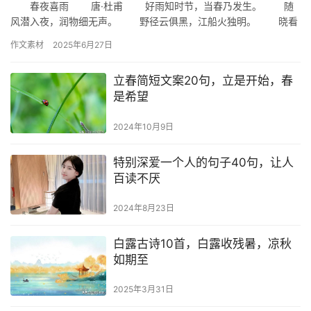
春夜喜雨 唐·杜甫 好雨知时节，当春乃发生。 随
风潜入夜，润物细无声。 野径云俱黑，江船火独明。 晓看
红湿处，花重锦官城。 酬问师 唐·刘商 虚…
作文素材
2025年6月27日
立春简短文案20句，立是开始，春
是希望
2024年10月9日
特别深爱一个人的句子40句，让人
百读不厌
2024年8月23日
白露古诗10首，白露收残暑，凉秋
如期至
2025年3月31日