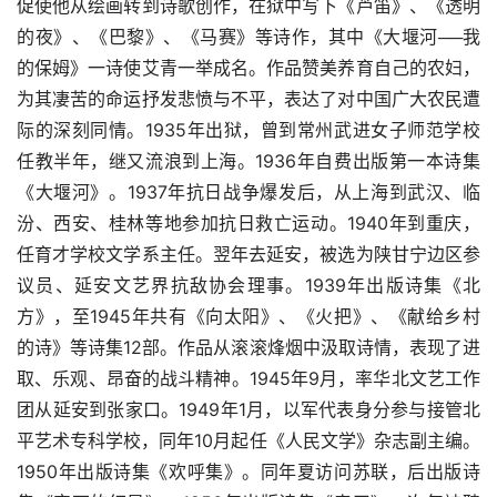
促使他从绘画转到诗歌创作，在狱中写下《芦笛》、《透明
的夜》、《巴黎》、《马赛》等诗作，其中《大堰河──我
的保姆》一诗使艾青一举成名。作品赞美养育自己的农妇，
为其凄苦的命运抒发悲愤与不平，表达了对中国广大农民遭
际的深刻同情。1935年出狱，曾到常州武进女子师范学校
任教半年，继又流浪到上海。1936年自费出版第一本诗集
《大堰河》。1937年抗日战争爆发后，从上海到武汉、临
汾、西安、桂林等地参加抗日救亡运动。1940年到重庆，
任育才学校文学系主任。翌年去延安，被选为陕甘宁边区参
议员、延安文艺界抗敌协会理事。1939年出版诗集《北
方》，至1945年共有《向太阳》、《火把》、《献给乡村
的诗》等诗集12部。作品从滚滚烽烟中汲取诗情，表现了进
取、乐观、昂奋的战斗精神。1945年9月，率华北文艺工作
团从延安到张家口。1949年1月，以军代表身分参与接管北
平艺术专科学校，同年10月起任《人民文学》杂志副主编。
1950年出版诗集《欢呼集》。同年夏访问苏联，后出版诗