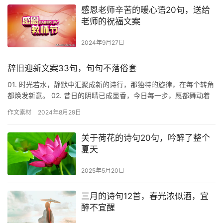
感恩老师辛苦的暖心语20句，送给
老师的祝福文案
2024年9月27日
辞旧迎新文案33句，句句不落俗套
01. 时光若水，静默中汇聚成新的诗行，那独特的旋律，在每个转角
都焕发新意。 02. 昔日的阴晴已成墨香，今日每一步，愿都舞动着
阳光的笑颜。 03. 人间喧嚣，犹如夜空中短暂的烟火…
作文素材
2024年8月29日
关于荷花的诗句20句，吟醉了整个
夏天
2025年5月20日
三月的诗句12首，春光浓似酒，宜
醉不宜醒