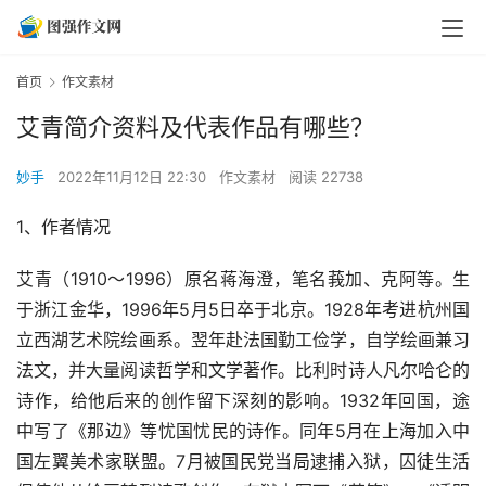
首页
作文素材
艾青简介资料及代表作品有哪些？
妙手
2022年11月12日 22:30
作文素材
阅读 22738
1、作者情况
艾青（1910～1996）原名蒋海澄，笔名莪加、克阿等。生
于浙江金华，1996年5月5日卒于北京。1928年考进杭州国
立西湖艺术院绘画系。翌年赴法国勤工俭学，自学绘画兼习
法文，并大量阅读哲学和文学著作。比利时诗人凡尔哈仑的
诗作，给他后来的创作留下深刻的影响。1932年回国，途
中写了《那边》等忧国忧民的诗作。同年5月在上海加入中
国左翼美术家联盟。7月被国民党当局逮捕入狱，囚徒生活