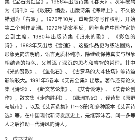
集《宝石的红星》。1956年出版诗集《春天》。次年被聘
为《诗刊》与《收获》编委，出版诗集《海岬上》。不久被
错划为「右派」。1976年10月，重新获得写作权利，开始
第二个创作高潮。1979年错案平反，同年当选中国作家协
会副主席。1980年出版诗集《归来的歌》、《彩色的
诗》，1983年又出版《雪莲》。这些作品更为练达圆熟，
形象更简洁明确，语言更质朴纯净，除继续保持真实与想象
相结合的特色，又增添了深沉的思考和睿智的哲理。其中
《光的赞歌》、《鱼化石》、《古罗马的大斗技场》等诗篇
影响较大。1991年5卷本《艾青全集》出版。著作还有论文
集《诗论》、《新文艺论集》、《艾青谈诗》、《艾青论创
作》，散文集《走向胜利》、《绿洲笔记》，译诗集《原野
与城市》，以及《艾青选集》(1～3册)和多种版本《艾青诗
选》等。在中国现代新诗发展史上，是继郭沫若、闻一多等
人之后推动一代诗风的诗人。
2、成书过程