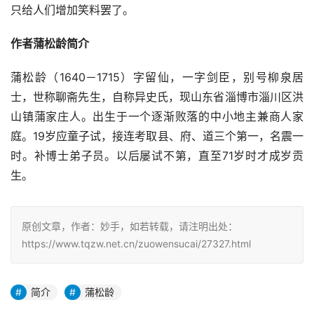
只给人们增加笑料罢了。
作者蒲松龄简介
蒲松龄（1640－1715）字留仙，一字剑臣，别号柳泉居
士，世称聊斋先生，自称异史氏，现山东省淄博市淄川区洪
山镇蒲家庄人。出生于一个逐渐败落的中小地主兼商人家
庭。19岁应童子试，接连考取县、府、道三个第一，名震一
时。补博士弟子员。以后屡试不第，直至71岁时才成岁贡
生。
原创文章，作者：妙手，如若转载，请注明出处：
https://www.tqzw.net.cn/zuowensucai/27327.html
简介
蒲松龄