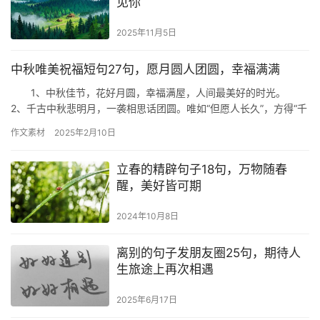
见你
2025年11月5日
中秋唯美祝福短句27句，愿月圆人团圆，幸福满满
1、中秋佳节，花好月圆，幸福满屋，人间最美好的时光。
2、千古中秋悲明月，一袭相思话团圆。唯如“但愿人长久”，方得“千
里共婵娟”。 3、秋月明净，桂香浮动，人间美景，尽…
作文素材
2025年2月10日
立春的精辟句子18句，万物随春
醒，美好皆可期
2024年10月8日
离别的句子发朋友圈25句，期待人
生旅途上再次相遇
2025年6月17日