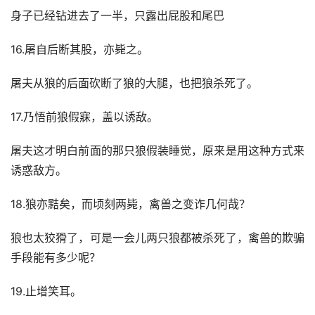
身子已经钻进去了一半，只露出屁股和尾巴
16.屠自后断其股，亦毙之。
屠夫从狼的后面砍断了狼的大腿，也把狼杀死了。
17.乃悟前狼假寐，盖以诱敌。
屠夫这才明白前面的那只狼假装睡觉，原来是用这种方式来
诱惑敌方。
18.狼亦黠矣，而顷刻两毙，禽兽之变诈几何哉？
狼也太狡猾了，可是一会儿两只狼都被杀死了，禽兽的欺骗
手段能有多少呢？
19.止增笑耳。