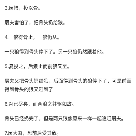
3.屠惧，投以骨。
屠夫害怕了，把骨头扔给狼。
4.一狼得骨止，一狼仍从。
一只狼得到骨头停下了。另一只狼仍然跟着他。
5.复投之，后狼止而前狼又至。
屠夫又把骨头扔给狼，后面得到骨头的狼停下了，可是前面
得到骨头的狼又赶到了
6.骨已尽矣，而两浪之并驱如故。
骨头已经扔完了。但是两只狼像原来一样一起追赶屠夫。
7.屠大窘，恐前后受其敌。