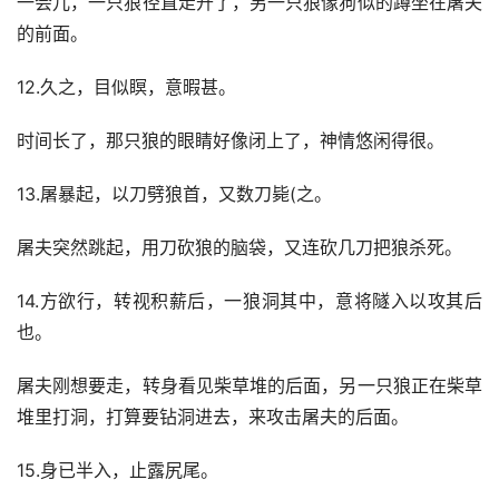
一会儿，一只狼径直走开了，另一只狼像狗似的蹲坐在屠夫
的前面。
12.久之，目似瞑，意暇甚。
时间长了，那只狼的眼睛好像闭上了，神情悠闲得很。
13.屠暴起，以刀劈狼首，又数刀毙(之。
屠夫突然跳起，用刀砍狼的脑袋，又连砍几刀把狼杀死。
14.方欲行，转视积薪后，一狼洞其中，意将隧入以攻其后
也。
屠夫刚想要走，转身看见柴草堆的后面，另一只狼正在柴草
堆里打洞，打算要钻洞进去，来攻击屠夫的后面。
15.身已半入，止露尻尾。