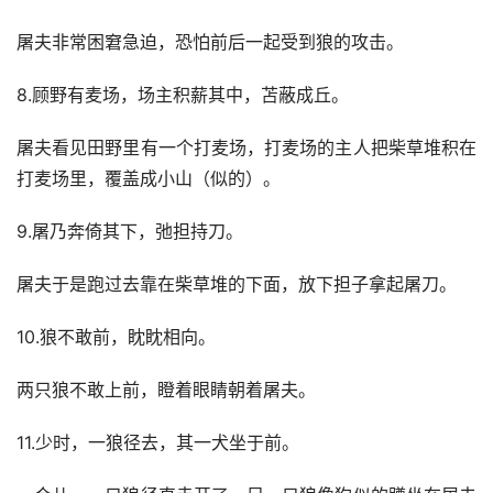
屠夫非常困窘急迫，恐怕前后一起受到狼的攻击。
8.顾野有麦场，场主积薪其中，苫蔽成丘。
屠夫看见田野里有一个打麦场，打麦场的主人把柴草堆积在
打麦场里，覆盖成小山（似的）。
9.屠乃奔倚其下，弛担持刀。
屠夫于是跑过去靠在柴草堆的下面，放下担子拿起屠刀。
10.狼不敢前，眈眈相向。
两只狼不敢上前，瞪着眼睛朝着屠夫。
11.少时，一狼径去，其一犬坐于前。