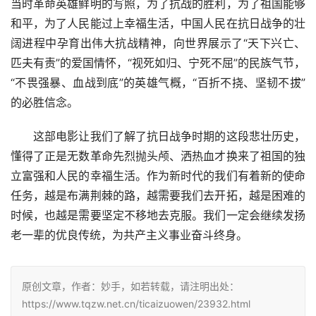
当时革命英雄鲜明的写照，为了抗战的胜利，为了祖国能够
和平，为了人民能过上幸福生活，中国人民在抗日战争的壮
阔进程中孕育出伟大抗战精神，向世界展示了“天下兴亡、
匹夫有责”的爱国情怀，“视死如归、宁死不屈”的民族气节，
“不畏强暴、血战到底”的英雄气概，“百折不挠、坚韧不拔”
的必胜信念。
　　这部电影让我们了解了抗日战争时期的这段悲壮历史，
懂得了正是无数革命先烈抛头颅、洒热血才换来了祖国的独
立富强和人民的幸福生活。作为新时代的我们有着新的使命
任务，越是布满荆棘的路，越需要我们去开拓，越是困难的
时候，也越是需要坚定不移地去克服。我们一定会继续发扬
老一辈的优良传统，为共产主义事业奋斗终身。
原创文章，作者：妙手，如若转载，请注明出处：
https://www.tqzw.net.cn/ticaizuowen/23932.html