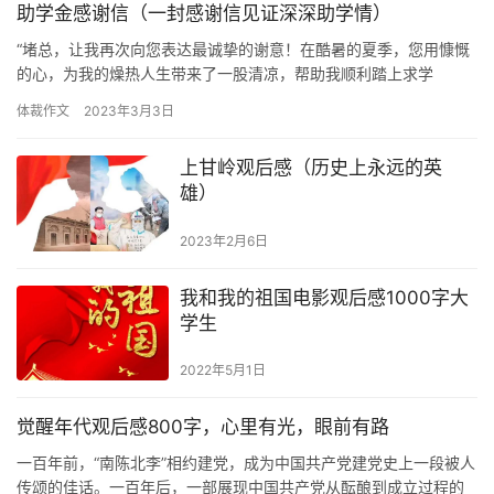
助学金感谢信（一封感谢信见证深深助学情）
“堵总，让我再次向您表达最诚挚的谢意！在酷暑的夏季，您用慷慨
的心，为我的燥热人生带来了一股清凉，帮助我顺利踏上求学
路……” 一字字、一行行，清秀的笔迹，满满的深情。写信者是中南
体裁作文
2023年3月3日
财经…
上甘岭观后感（历史上永远的英
雄）
2023年2月6日
我和我的祖国电影观后感1000字大
学生
2022年5月1日
觉醒年代观后感800字，心里有光，眼前有路
一百年前，“南陈北李”相约建党，成为中国共产党建党史上一段被人
传颂的佳话。一百年后，一部展现中国共产党从酝酿到成立过程的