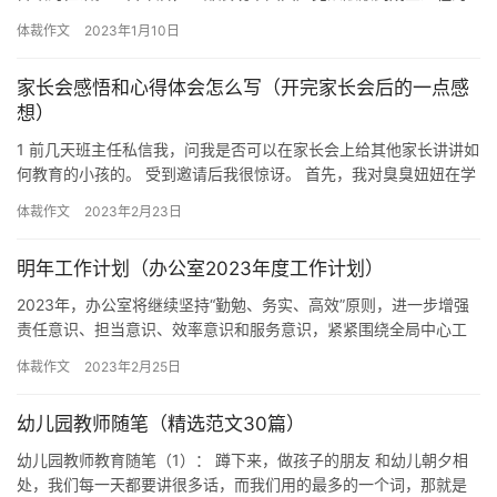
重大革命历史题材剧《觉醒年代》恰逢其时。观看后大家心潮澎
体裁作文
2023年1月10日
湃，…
家长会感悟和心得体会怎么写（开完家长会后的一点感
想）
1 前几天班主任私信我，问我是否可以在家长会上给其他家长讲讲如
何教育的小孩的。 受到邀请后我很惊讶。 首先，我对臭臭妞妞在学
校的情况并不了解；其次，我在家长群里基本不发言，属于长期…
体裁作文
2023年2月23日
明年工作计划（办公室2023年度工作计划）
2023年，办公室将继续坚持“勤勉、务实、高效”原则，进一步增强
责任意识、担当意识、效率意识和服务意识，紧紧围绕全局中心工
作，力求把大小事情办得周全，把轻重工作做得圆满，不断提升服…
体裁作文
2023年2月25日
幼儿园教师随笔（精选范文30篇）
幼儿园教师教育随笔（1）： 蹲下来，做孩子的朋友 和幼儿朝夕相
处，我们每一天都要讲很多话，而我们用的最多的一个词，那就是