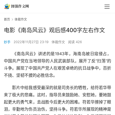
首页
体裁作文
电影《南岛风云》观后感400字左右作文
妙手
2022年11月27日 23:19
体裁作文
阅读 426
　　《南岛风云》讲述的是1943年，海南岛被日寇侵占，
中国共产党在当地领导的人民武装部队，展开了反“扫荡”的
斗争。展现了中国共产党人在艰苦卓绝的抗日战争中，百折
不挠、坚韧不拔的必胜信念。
　　影片中给我感受最深的就是司务长的牺牲，给符若华带
来了极大的悲痛。这时，指导员来鼓励她、安慰她，要她鼓
起更大的勇气来，去战胜今后更大的困难。符若华擦掉了眼
泪，辛勤地为伤员治伤，坚持斗争。符若华所展现的精神是