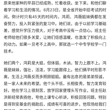
原来他家种的早蒜已经成熟，忙着收获。坐下来，和他们聊
着学习和生活的情况。6月23日，是全省开始中招考试的时
间。倒计时只有45天的时间内，鸿莉、鸿薇姐妹俩都在发
奋努力，投入到紧张的复习中。她们说，由于以前学习基础
差，感觉升学压力很大，对于考高中没有一点信心。班主任
老师给他们很多关爱，让她们倍感温暖，也激发了积极向上
的动力。如果一旦考不上高中，那就选一个中专学校学一门
技术。
她们两个，鸿莉是大姐，但体弱，木讷，智力上跟不上。鸿
薇是妹妹，强壮，活泼，学习能跟得上。他们俩平时形影不
离，生活上鸿薇反而多照顾姐姐。最有出息的是弟弟恒诚，
是一家人未来的希望。他个头不低，长相俊秀，智力发育较
好。他在学习上很刻苦，放学回家便埋头写作业，班主任赵
洪新经常表扬他，夸他上课专心听讲，积极回答问题，特别
是得到安基金的捐助后，成绩有可喜的进步。他现场给我们