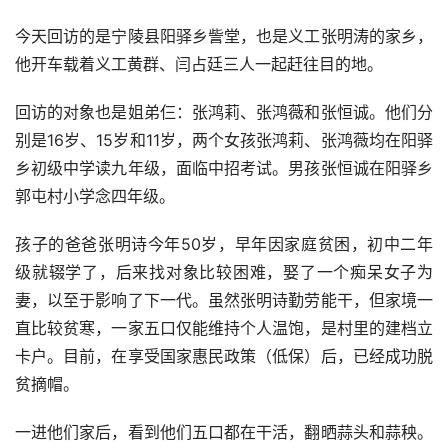
今天回访的是宁陵县阳驿乡訾堂，也是义工张明涛的家乡，
他开车载着义工黄群、闫占廷三人一起赶往目的地。
回访的对象也是姐弟仨：张鸿莉、张鸿薇和张恒诚。他们分
别是16岁、15岁和11岁，两个女孩张鸿莉、张鸿薇均在阳驿
乡初级中学读九年级，面临中招考试。男孩张恒诚在阳驿乡
郭屯村小学念四年级。
孩子的爸爸张明诗今年50岁，早年因家庭贫困，初中二年
级就辍学了，后来找对象比较困难，娶了一个痴呆女子为
妻，以至于影响了下一代。虽然张明诗勤劳能干，但家境一
直比较贫寒，一家五口仅能维持个人温饱，是村里的建档立
卡户。目前，在享受国家惠民政策（低保）后，已经成功脱
贫摘帽。
一进他们家后，看到他们五口都在干活，翻晒蒜头和蒜秧。