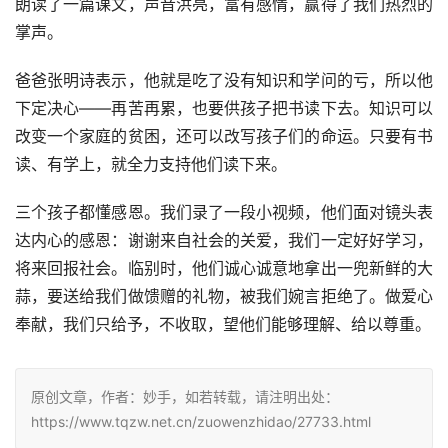
朗读了一篇课文，声音洪亮，富有感情，赢得了我们热烈的
掌声。
爸爸张明诗表示，他就是吃了没有知识和学问的亏，所以他
下定决心——再苦再累，也要供孩子把书读下去。知识可以
改变一个家庭的贫困，还可以改写孩子们的命运。只要有书
读、有学上，就全力支持他们读下来。
三个孩子都懂感恩。我们录了一段小视频，他们面对镜头表
达内心的感恩：谢谢来自社会的关爱，我们一定好好学习，
将来回报社会。临别时，他们诚心诚意地拿出一兜新鲜的大
蒜，要送给我们做馈赠的礼物，被我们婉言拒绝了。做爱心
奉献，我们只给予，不收取，望他们能够理解、给以尊重。
原创文章，作者：妙手，如若转载，请注明出处：
https://www.tqzw.net.cn/zuowenzhidao/27733.html