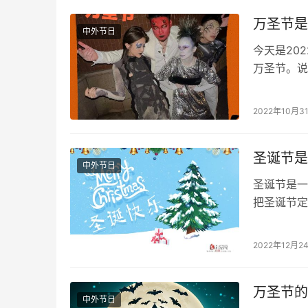
万圣节是
中外节日
今天是20
万圣节。说
除杂念，可
2022年10月3
圣诞节是
中外节日
圣诞节是一
把圣诞节定
利、意大利
2022年12月2
万圣节的
中外节日