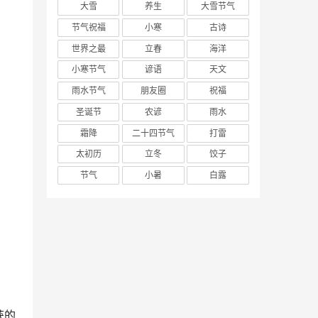
大雪
养生
大雪节气
节气祝福
小寒
古诗
世界之最
立春
海洋
小寒节气
谚语
天文
雨水节气
朋友圈
祝福
圣诞节
农谚
雨水
霜降
二十四节气
打雷
太初历
立冬
饺子
节气
小暑
白露
获的