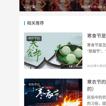
上一篇
2022年11月16日 上
相关推荐
寒食节是
中外节日
寒食节是怎
“禁烟节”
日初为节时
2022年11月3
寒衣节的
中外节日
的）
民俗中的农
的习俗，提