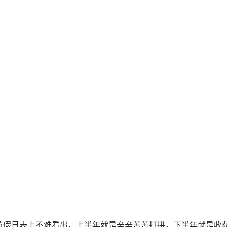
节假日表上不难看出，上半年就是辛辛苦苦打拼，下半年就是收