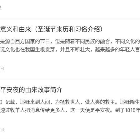
边、服徭役的亲人们御寒，所以这天…
日
意义和由来（圣诞节来历和习俗介绍）
是源自西方国家的节日，但是随着不同民族的融合，不同文化的
诞文化也在我国生根发芽，并且不断壮大，越来越多的年轻人喜
好的节日，那么圣诞节的意义你又知道…
4日
平安夜的由来故事简介
》记载，耶稣来到人间，为拯救世人，做人类的救主。耶稣降生
透过牧羊人把消息传给更多人，这一天便是平安夜。到了1818
，奥地利的一个名叫奥本多夫的小…
4日