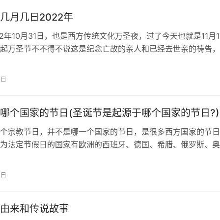
几月几日2022年
22年10月31日，也是西方传统文化万圣夜，过了今天也就是11月
起万圣节不不得不说这是纪念亡故的亲人和已经去世亲的祷告，
以平安度过寒冷的的冬天，…
1日
哪个国家的节日(圣诞节是起源于哪个国家的节日?)
个宗教节日，并不是哪一个国家的节日，是很多西方国家的节日
为法定节假日的国家有欧洲的西班牙、德国、希腊、俄罗斯、奥
、英国、斯洛文尼亚、瑞典、波兰、…
4日
由来和传说故事